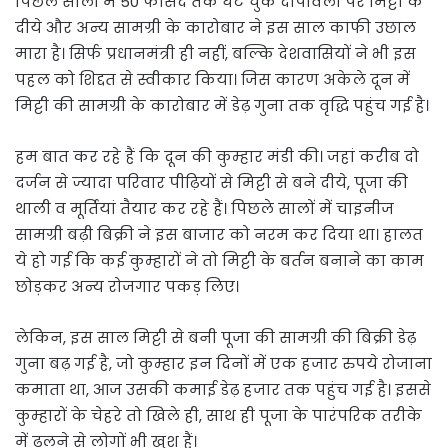
पिछले सालों में 50 फीसद तक घट चुके दीपावली पर मिट्टी के
दीये और अन्य सामग्री के कारोबार ने इस साल काफी उछाल
मारा है। सिर्फ प्रधानमंत्री ही नहीं, बल्कि देशवासियों ने भी इस
पहल को शिद्दत से स्वीकार किया। जिस कारण अकेले दून में
मिट्टी की सामग्री के कारोबार में डेढ़ गुना तक वृद्धि पहुंच गई है।
हम बात कर रहे हैं कि दून की कुम्हार मंडी की। जहां करीब दो
दर्जन से ज्यादा परिवार पीढ़ि‍यों से मिट्टी से बने दीये, पूजा की
थाली व मूर्तियां तैयार कर रहे हैं। पिछले सालों में चाइनीज
सामग्री बढ़ी बिक्री ने इस बाजार को नरम कर दिया था। हालत
ये हो गई कि कई कुम्हारों ने तो मिट्टी के बर्तन बनाने का काम
छोड़कर अन्य रोजगार पकड़ लिए।
लेकिन, इस साल मिट्टी से बनी पूजा की सामग्री की बिक्री डेढ़
गुना बढ़ गई है, जो कुम्हार इन दिनों में एक हजार रुपये रोजाना
कमाता था, आज उसकी कमाई डेढ़ हजार तक पहुंच गई है। इससे
कुम्हारों के चेहरे तो खिले ही, साथ ही पूजा के पारंपरिक तरीके
में ढलने से लोगों भी खुश हैं।