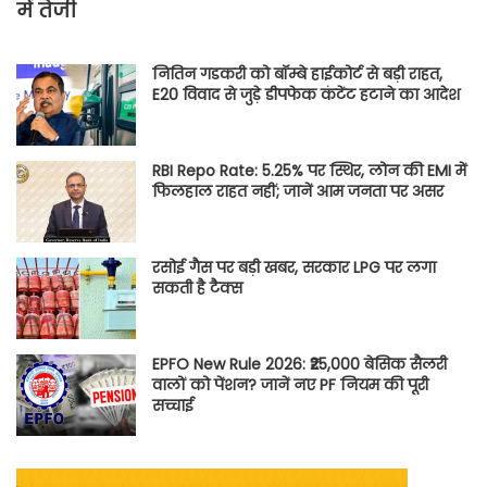
में तेजी
नितिन गडकरी को बॉम्बे हाईकोर्ट से बड़ी राहत,
E20 विवाद से जुड़े डीपफेक कंटेंट हटाने का आदेश
RBI Repo Rate: 5.25% पर स्थिर, लोन की EMI में
फिलहाल राहत नहीं; जानें आम जनता पर असर
रसोई गैस पर बड़ी खबर, सरकार LPG पर लगा
सकती है टैक्स
EPFO New Rule 2026: ₹25,000 बेसिक सैलरी
वालों को पेंशन? जानें नए PF नियम की पूरी
सच्चाई