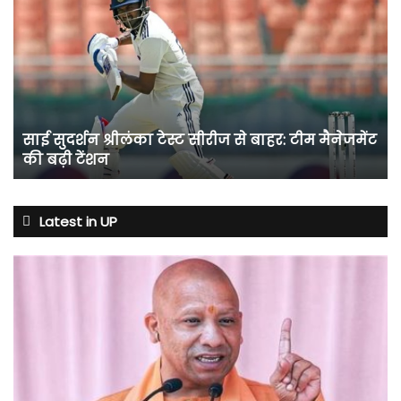
सुदर्शन
श्रीलंका
टेस्ट
सीरीज
से
बाहर:
टीम
साई सुदर्शन श्रीलंका टेस्ट सीरीज से बाहर: टीम मैनेजमेंट
मैनेजमेंट
की बढ़ी टेंशन
की
बढ़ी
टेंशन
Latest in UP