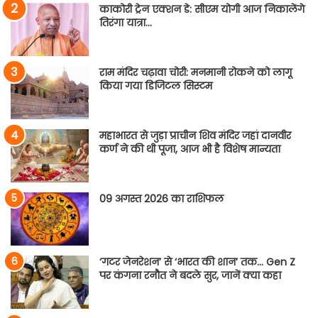
काकोरी ट्रेन एक्शन डे: सीएम योगी आज निकालेंगे
तिरंगा यात्रा…
राम मंदिर चढ़ावा चोरी: मनमानी रोकने को लागू
किया गया डिजिटल सिस्टम
महाभारत से जुड़ा प्राचीन शिव मंदिर जहां दानवीर
कर्ण ने की थी पूजा, आज भी है विशेष मान्यता
09 अगस्त 2026 का राशिफल
‘गटर जेनरेशन’ से ‘भारत की शान’ तक… Gen Z
पर कंगना रनौत ने बदले सुर, जानें क्या कहा