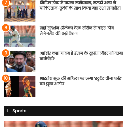
मिडिल ईस्ट में बदला समीकरण, सऊदी अरब ने
पाकिस्तान-तुर्की के साथ किया बड़ा रक्षा समझौता
साई सुदर्शन श्रीलंका टेस्ट सीरीज से बाहर: टीम
मैनेजमेंट की बढ़ी टेंशन
आखिर कहां गायब हैं ईरान के सुप्रीम लीडर मोजतबा
खामेनेई?
भारतीय मूल की महिला पर लगा ‘स्टूडेंट वीजा फ्रॉड’
का झूठा आरोप
Sports
साई