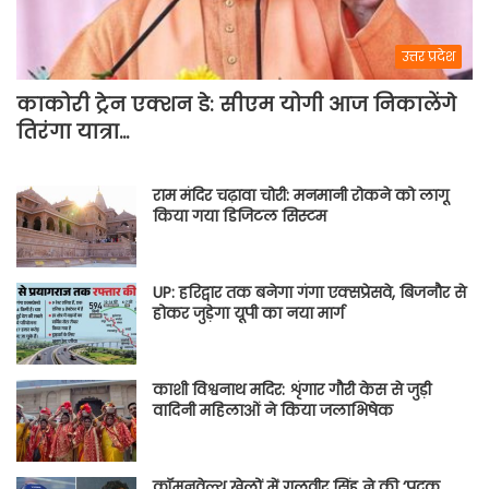
उत्तर प्रदेश
काकोरी ट्रेन एक्शन डे: सीएम योगी आज निकालेंगे
तिरंगा यात्रा…
राम मंदिर चढ़ावा चोरी: मनमानी रोकने को लागू
किया गया डिजिटल सिस्टम
UP: हरिद्वार तक बनेगा गंगा एक्सप्रेसवे, बिजनौर से
होकर जुड़ेगा यूपी का नया मार्ग
काशी विश्वनाथ मदिर: शृंगार गौरी केस से जुड़ी
वादिनी महिलाओं ने किया जलाभिषेक
कॉमनवेल्थ खेलों में गुलवीर सिंह ने की ‘पदक