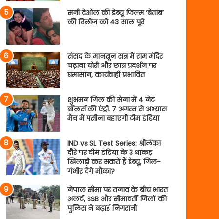
सनी देओल की डेब्यू फिल्म ‘बेताब’
की रिलीज को 43 साल पूरे
संसद के मानसून सत्र में राम मंदिर
चढ़ावा चोरी और छात्र प्रदर्शन पर
घमासान, कार्यवाही प्रभावित
शुभमन गिल की सेना में 4 नेट
बॉलर्स की एंट्री, 7 अगस्त से अभ्यास
मैच में पसीना बहाएगी टीम इंडिया
IND vs SL Test Series: श्रीलंका
दौरे पर टीम इंडिया के 3 धाकड़
खिलाड़ी कर सकते हैं डेब्यू, गिल-
गंभीर देंगे मौका?
नेपाल सीमा पर तनाव के बीच भारत
अलर्ट, SSB और सीमावर्ती जिलों की
पुलिस ने बढ़ाई निगरानी