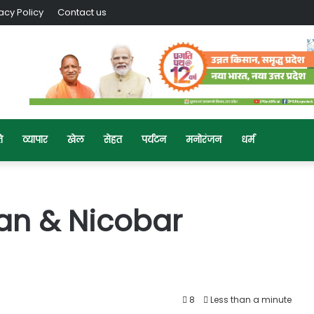
acy Policy
Contact us
ि
व्यापार
खेल
सेहत
पर्यटन
मनोरंजन
धर्म
an & Nicobar
8
Less than a minute