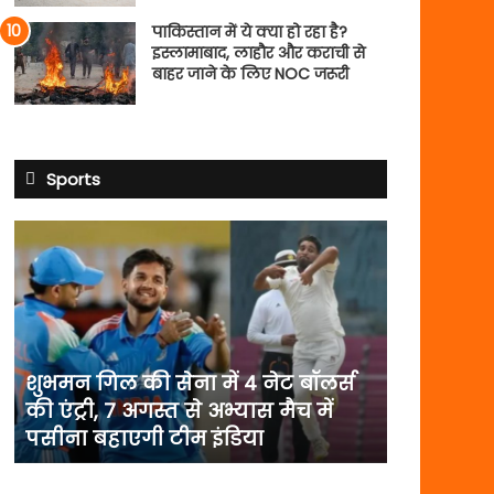
पाकिस्तान में ये क्या हो रहा है?
इस्लामाबाद, लाहौर और कराची से
बाहर जाने के लिए NOC जरूरी
Sports
शुभमन
गिल
की
सेना
में
4
नेट
शुभमन गिल की सेना में 4 नेट बॉलर्स
बॉलर्स
की एंट्री, 7 अगस्त से अभ्यास मैच में
की
पसीना बहाएगी टीम इंडिया
एंट्री,
7
अगस्त