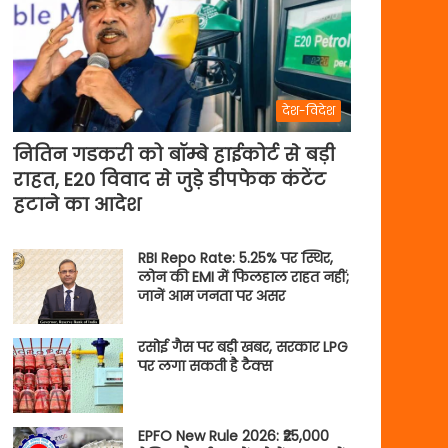
देश-विदेश
नितिन गडकरी को बॉम्बे हाईकोर्ट से बड़ी
राहत, E20 विवाद से जुड़े डीपफेक कंटेंट
हटाने का आदेश
RBI Repo Rate: 5.25% पर स्थिर,
लोन की EMI में फिलहाल राहत नहीं;
जानें आम जनता पर असर
रसोई गैस पर बड़ी खबर, सरकार LPG
पर लगा सकती है टैक्स
EPFO New Rule 2026: ₹25,000