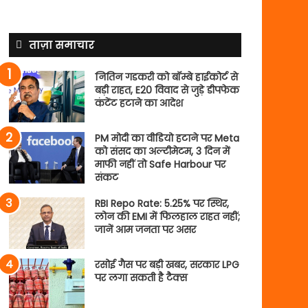
ताज़ा समाचार
नितिन गडकरी को बॉम्बे हाईकोर्ट से
बड़ी राहत, E20 विवाद से जुड़े डीपफेक
कंटेंट हटाने का आदेश
PM मोदी का वीडियो हटाने पर Meta
को संसद का अल्टीमेटम, 3 दिन में
माफी नहीं तो Safe Harbour पर
संकट
RBI Repo Rate: 5.25% पर स्थिर,
लोन की EMI में फिलहाल राहत नहीं;
जानें आम जनता पर असर
रसोई गैस पर बड़ी खबर, सरकार LPG
पर लगा सकती है टैक्स