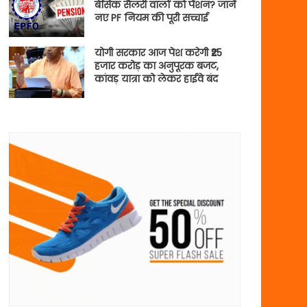
बेसिक सैलरी वालों को पेंशन? जानें
नए PF नियम की पूरी सच्चाई
योगी सरकार आज पेश करेगी ₹25
हजार करोड़ का अनुपूरक बजट,
कांवड़ यात्रा को लेकर हाईवे बंद