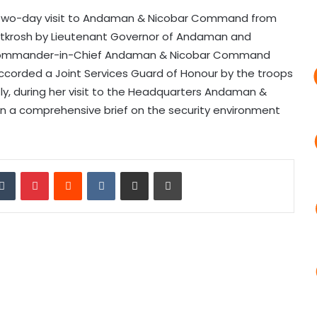
a two-day visit to Andaman & Nicobar Command from
 Utkrosh by Lieutenant Governor of Andaman and
nd Commander-in-Chief Andaman & Nicobar Command
accorded a Joint Services Guard of Honour by the troops
 during her visit to the Headquarters Andaman &
 a comprehensive brief on the security environment
edIn
Tumblr
Pinterest
Reddit
VKontakte
Share via Email
Print