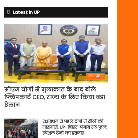
से
अभ्यास
Latest in UP
मैच
में
पसीना
बहाएगी
टीम
इंडिया
उत्तर प्रदेश
सीएम योगी से मुलाकात के बाद बोले
फ्लिपकार्ट CEO, राज्य के लिए किया बड़ा
ऐलान
रक्षाबंधन से पहले ट्रेनों में सीटों की
मारामारी, UP-बिहार-पंजाब रूट फुल;
स्पेशल ट्रेनों का इंतजार