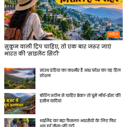
पर्यटन
सुकून वाली ट्रिप चाहिए, तो एक बार जरूर जाएं
भारत की ‘साइलेंट सिटी’
साउथ इंडिया का कश्मीर है आंध्र प्रदेश का यह हिल
स्टेशन
बोरिंग रूटीन से चाहिए ब्रेक? तो घूमें नॉर्थ-ईस्ट की
हसीन वादियां
थाईलैंड का बड़ा फैसला! भारतीयों के लिए फिर
शुरू हुई वीजा-फ्री एंट्री