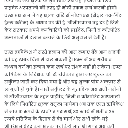
किए गए नये शुल्क के मुताबिक अब यहां इलाज के लिए
प्राइवेट अस्पतालों की तरह ही मोटी रकम खर्च करनी होगी।
एम्स प्रशासन ने यह शुल्क वृद्धि सीजीएचएस (सेंट्रल गवर्नमेंट
हैल्थ स्कीम) के आधार पर की है। सीजीएचएस वह दर है जिसे
केंद्र सरकार अपने कर्मचारियों को प्राईवेट, निजी व कॉरपोरेट
अस्पतालों में इलाज कराने के लिये अनुदान में देती है।
एम्स ऋषिकेश में सस्ते इलाज की आस लगाए बैठे आम आदमी
को यह खबर चिंता में डाल सकती है। एम्स में अब गरीब व
मध्यम वर्ग का इलाज कम खर्च पर संभव नहीं हो सकेगा। एम्स
ऋषिकेश के निदेशक प्रो. डॉ. रविकांत द्वारा नए शुल्क का
सर्कुलर जारी कर दिया गया है और यह शुल्क पांच अक्टूबर से
लागू भी हो चुके हैं। जारी सर्कुलर के मुताबिक अब सभी मरीजों
से सीजीएचएस के तहत प्राईवेट, निजी व कॉरपोरेट अस्पतालों
के लिये निर्धारित शुल्क वसूला जायेगा। अब तक एम्स ऋषिकेश
में मात्र 10 रुपये के खर्च पर परामर्श, 30 रुपये में भर्ती व 35
रुपये प्रतिदिन के हिसाब से बेड चार्ज और सभी छोटे-बड़े
ऑपरेशन बेहद कम शुल्क पर किये जाते थे। मगर अब यही