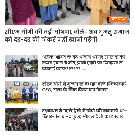
उत्तर प्रदेश
सीएम योगी की बड़ी घोषणा, बोले- अब घुमंतू समाज
को दर-दर की ठोकरें नहीं खानी पड़ेंगी
अतीक अहमद के बेटे आबान अहमद समेत दो की
सड़क हादसे में मौत, झांसी हाईवे पर डिवाइडर से
टकराई कार???????…….
सीएम योगी से मुलाकात के बाद बोले फ्लिपकार्ट
CEO, राज्य के लिए किया बड़ा ऐलान
रक्षाबंधन से पहले ट्रेनों में सीटों की मारामारी, UP-
बिहार-पंजाब रूट फुल; स्पेशल ट्रेनों का इंतजार