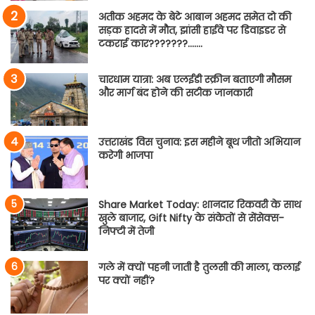
अतीक अहमद के बेटे आबान अहमद समेत दो की
सड़क हादसे में मौत, झांसी हाईवे पर डिवाइडर से
टकराई कार???????…….
चारधाम यात्रा: अब एलईडी स्क्रीन बताएगी मौसम
और मार्ग बंद होने की सटीक जानकारी
उत्तराखंड विस चुनाव: इस महीने बूथ जीतो अभियान
करेगी भाजपा
Share Market Today: शानदार रिकवरी के साथ
खुले बाजार, Gift Nifty के संकेतों से सेंसेक्स-
निफ्टी में तेजी
गले में क्यों पहनी जाती है तुलसी की माला, कलाई
पर क्यों नहीं?