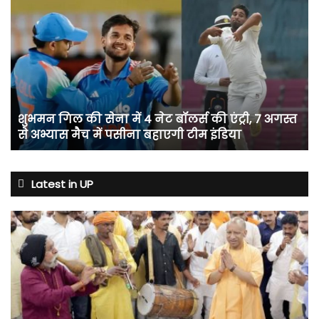
शुभमन
गिल
की
सेना
में
4
नेट
बॉलर्स
शुभमन गिल की सेना में 4 नेट बॉलर्स की एंट्री, 7 अगस्त
की
से अभ्यास मैच में पसीना बहाएगी टीम इंडिया
एंट्री,
7
अगस्त
से
Latest in UP
अभ्यास
मैच
में
पसीना
बहाएगी
टीम
इंडिया