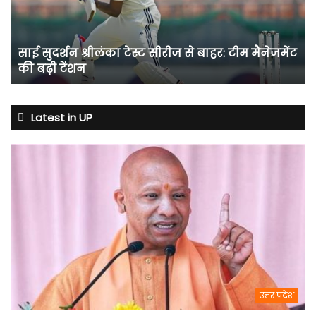
से
बाहर:
टीम
साई सुदर्शन श्रीलंका टेस्ट सीरीज से बाहर: टीम मैनेजमेंट
मैनेजमेंट
की बढ़ी टेंशन
की
बढ़ी
टेंशन
Latest in UP
उत्तर प्रदेश