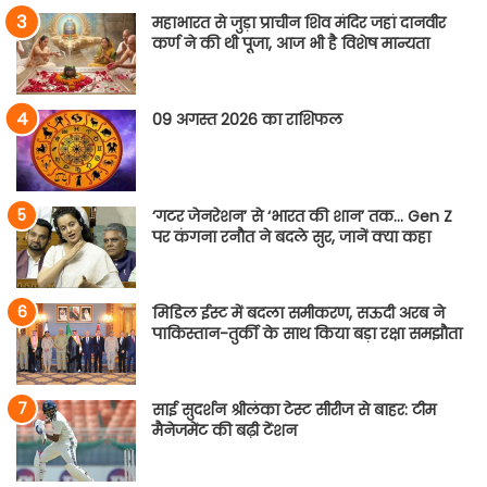
महाभारत से जुड़ा प्राचीन शिव मंदिर जहां दानवीर
कर्ण ने की थी पूजा, आज भी है विशेष मान्यता
09 अगस्त 2026 का राशिफल
‘गटर जेनरेशन’ से ‘भारत की शान’ तक… Gen Z
पर कंगना रनौत ने बदले सुर, जानें क्या कहा
मिडिल ईस्ट में बदला समीकरण, सऊदी अरब ने
पाकिस्तान-तुर्की के साथ किया बड़ा रक्षा समझौता
साई सुदर्शन श्रीलंका टेस्ट सीरीज से बाहर: टीम
मैनेजमेंट की बढ़ी टेंशन