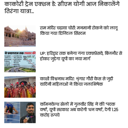
काकोरी ट्रेन एक्शन डे: सीएम योगी आज निकालेंगे
तिरंगा यात्रा…
राम मंदिर चढ़ावा चोरी: मनमानी रोकने को लागू
किया गया डिजिटल सिस्टम
UP: हरिद्वार तक बनेगा गंगा एक्सप्रेसवे, बिजनौर से
होकर जुड़ेगा यूपी का नया मार्ग
काशी विश्वनाथ मदिर: शृंगार गौरी केस से जुड़ी
वादिनी महिलाओं ने किया जलाभिषेक
कॉमनवेल्थ खेलों में गुलवीर सिंह ने की ‘पदक
वर्षा’, यूपी सरकार अब करेगी ‘धन वर्षा’, देगी 1.25
करोड़ रुपये