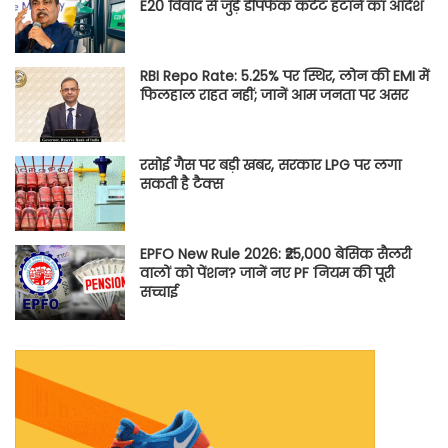
E20 विवाद से जुड़े डीपफेक कंटेंट हटाने का आदेश
RBI Repo Rate: 5.25% पर स्थिर, लोन की EMI में
फिलहाल राहत नहीं; जानें आम जनता पर असर
रसोई गैस पर बड़ी खबर, सरकार LPG पर लगा
सकती है टैक्स
EPFO New Rule 2026: ₹25,000 बेसिक सैलरी
वालों को पेंशन? जानें नए PF नियम की पूरी
सच्चाई