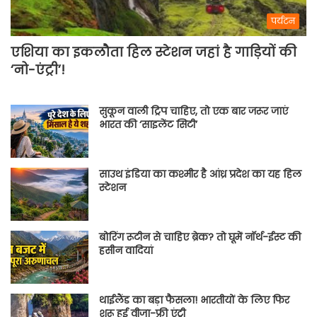
पर्यटन
एशिया का इकलौता हिल स्टेशन जहां है गाड़ियों की
‘नो-एंट्री’!
सुकून वाली ट्रिप चाहिए, तो एक बार जरूर जाएं
भारत की ‘साइलेंट सिटी’
साउथ इंडिया का कश्मीर है आंध्र प्रदेश का यह हिल
स्टेशन
बोरिंग रूटीन से चाहिए ब्रेक? तो घूमें नॉर्थ-ईस्ट की
हसीन वादियां
थाईलैंड का बड़ा फैसला! भारतीयों के लिए फिर
शुरू हुई वीजा-फ्री एंट्री