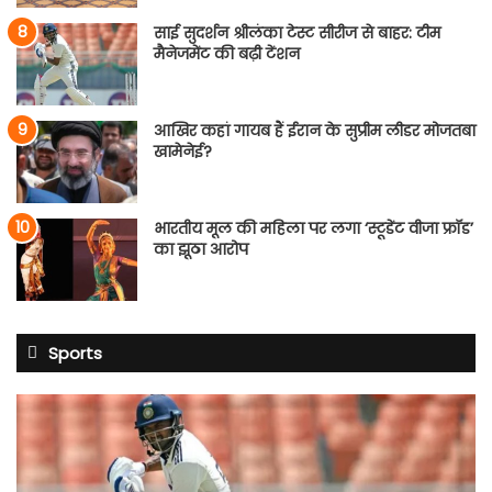
साई सुदर्शन श्रीलंका टेस्ट सीरीज से बाहर: टीम
मैनेजमेंट की बढ़ी टेंशन
आखिर कहां गायब हैं ईरान के सुप्रीम लीडर मोजतबा
खामेनेई?
भारतीय मूल की महिला पर लगा ‘स्टूडेंट वीजा फ्रॉड’
का झूठा आरोप
Sports
साई
सुदर्शन
श्रीलंका
टेस्ट