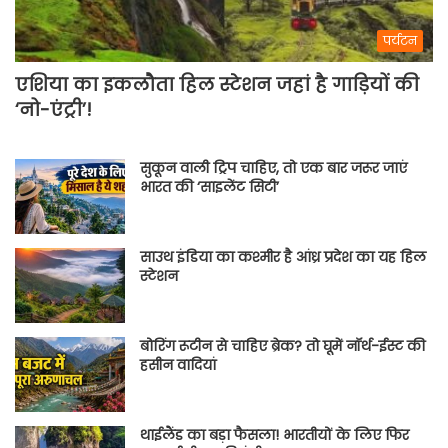
पर्यटन
एशिया का इकलौता हिल स्टेशन जहां है गाड़ियों की
‘नो-एंट्री’!
सुकून वाली ट्रिप चाहिए, तो एक बार जरूर जाएं
भारत की ‘साइलेंट सिटी’
साउथ इंडिया का कश्मीर है आंध्र प्रदेश का यह हिल
स्टेशन
बोरिंग रूटीन से चाहिए ब्रेक? तो घूमें नॉर्थ-ईस्ट की
हसीन वादियां
थाईलैंड का बड़ा फैसला! भारतीयों के लिए फिर