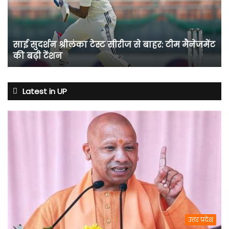
सीरीज
से
बाहर:
टीम
साई सुदर्शन श्रीलंका टेस्ट सीरीज से बाहर: टीम मैनेजमेंट
मैनेजमेंट
की बढ़ी टेंशन
की
बढ़ी
टेंशन
Latest in UP
उत्तर प्रदेश