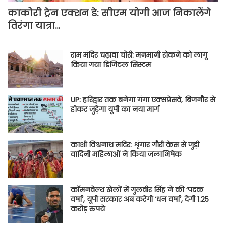
काकोरी ट्रेन एक्शन डे: सीएम योगी आज निकालेंगे
तिरंगा यात्रा…
राम मंदिर चढ़ावा चोरी: मनमानी रोकने को लागू
किया गया डिजिटल सिस्टम
UP: हरिद्वार तक बनेगा गंगा एक्सप्रेसवे, बिजनौर से
होकर जुड़ेगा यूपी का नया मार्ग
काशी विश्वनाथ मदिर: शृंगार गौरी केस से जुड़ी
वादिनी महिलाओं ने किया जलाभिषेक
कॉमनवेल्थ खेलों में गुलवीर सिंह ने की ‘पदक
वर्षा’, यूपी सरकार अब करेगी ‘धन वर्षा’, देगी 1.25
करोड़ रुपये