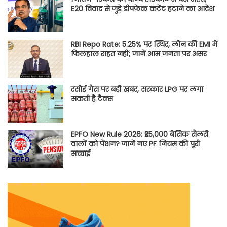
E20 विवाद से जुड़े डीपफेक कंटेंट हटाने का आदेश
RBI Repo Rate: 5.25% पर स्थिर, लोन की EMI में
फिलहाल राहत नहीं; जानें आम जनता पर असर
रसोई गैस पर बड़ी खबर, सरकार LPG पर लगा
सकती है टैक्स
EPFO New Rule 2026: ₹25,000 बेसिक सैलरी
वालों को पेंशन? जानें नए PF नियम की पूरी
सच्चाई