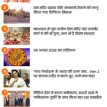
राम मंदिर चढ़ावा चोरी: मनमानी रोकने को लागू
किया गया डिजिटल सिस्टम
महाभारत से जुड़ा प्राचीन शिव मंदिर जहां दानवीर
कर्ण ने की थी पूजा, आज भी है विशेष मान्यता
09 अगस्त 2026 का राशिफल
‘गटर जेनरेशन’ से ‘भारत की शान’ तक… Gen Z
पर कंगना रनौत ने बदले सुर, जानें क्या कहा
मिडिल ईस्ट में बदला समीकरण, सऊदी अरब ने
पाकिस्तान-तुर्की के साथ किया बड़ा रक्षा समझौता