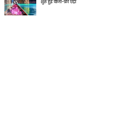
शुरू हुई वीजा-फ्री एंट्री