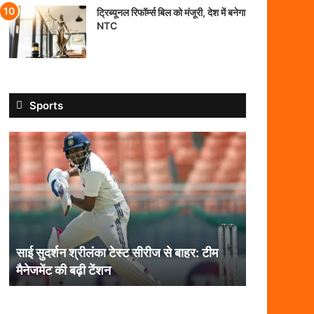
ट्रिब्यूनल रिफॉर्म्स बिल को मंजूरी, देश में बनेगा
NTC
Sports
साई
सुदर्शन
श्रीलंका
टेस्ट
सीरीज
से
बाहर:
टीम
साई सुदर्शन श्रीलंका टेस्ट सीरीज से बाहर: टीम
मैनेजमेंट
मैनेजमेंट की बढ़ी टेंशन
की
बढ़ी
टेंशन