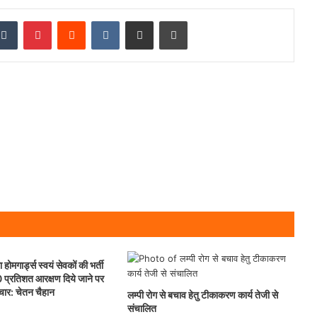
kedIn
Tumblr
Pinterest
Reddit
VKontakte
Share via Email
Print
 होमगार्ड्स स्वयं सेवकों की भर्ती
0 प्रतिशत आरक्षण दिये जाने पर
िचार: चेतन चैहान
लम्पी रोग से बचाव हेतु टीकाकरण कार्य तेजी से
संचालित