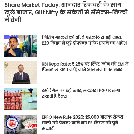
Share Market Today: शानदार रिकवरी के साथ
खुले बाजार, Gift Nifty के संकेतों से सेंसेक्स-निफ्टी
में तेजी
नितिन गडकरी को बॉम्बे हाईकोर्ट से बड़ी राहत,
E20 विवाद से जुड़े डीपफेक कंटेंट हटाने का आदेश
RBI Repo Rate: 5.25% पर स्थिर, लोन की EMI में
फिलहाल राहत नहीं; जानें आम जनता पर असर
रसोई गैस पर बड़ी खबर, सरकार LPG पर लगा
सकती है टैक्स
EPFO New Rule 2026: ₹25,000 बेसिक सैलरी
वालों को पेंशन? जानें नए PF नियम की पूरी
सच्चाई