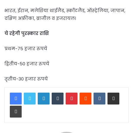
भारत, ईरान, मलेशिया थाईलैंड, स्कॉटलैंड, ऑस्ट्रेलिया, जापान,
दक्षिण अफ्रीका, ब्राजील व इजरायल।
ये रहेगी पुरस्कार राशि
प्रथम-75 हजार रुपये
द्वितीय-50 हजार रुपये
तृतीय-30 हजार रुपये
LinkedIn
Tumblr
Pinterest
Reddit
VKontakte
Share via Email
Print