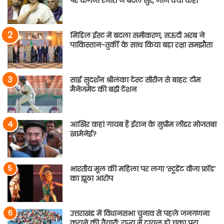
पर कंगना रनौत ने बदले सुर, जानें क्या कहा
मिडिल ईस्ट में बदला समीकरण, सऊदी अरब ने
पाकिस्तान-तुर्की के साथ किया बड़ा रक्षा समझौता
साई सुदर्शन श्रीलंका टेस्ट सीरीज से बाहर: टीम
मैनेजमेंट की बढ़ी टेंशन
आखिर कहां गायब हैं ईरान के सुप्रीम लीडर मोजतबा
खामेनेई?
भारतीय मूल की महिला पर लगा ‘स्टूडेंट वीजा फ्रॉड’
का झूठा आरोप
उत्तराखंड में विधानसभा चुनाव से पहले जनगणना
कराने की तैयारी; राज्य में ट्रायल हो चुका पूरा