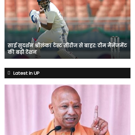
सुदर्शन
श्रीलंका
टेस्ट
सीरीज
से
बाहर:
टीम
साई सुदर्शन श्रीलंका टेस्ट सीरीज से बाहर: टीम मैनेजमेंट
मैनेजमेंट
की बढ़ी टेंशन
की
बढ़ी
टेंशन
Latest in UP