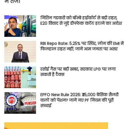
में तेजी
नितिन गडकरी को बॉम्बे हाईकोर्ट से बड़ी राहत,
E20 विवाद से जुड़े डीपफेक कंटेंट हटाने का आदेश
RBI Repo Rate: 5.25% पर स्थिर, लोन की EMI में
फिलहाल राहत नहीं; जानें आम जनता पर असर
रसोई गैस पर बड़ी खबर, सरकार LPG पर लगा
सकती है टैक्स
EPFO New Rule 2026: ₹25,000 बेसिक सैलरी
वालों को पेंशन? जानें नए PF नियम की पूरी
सच्चाई