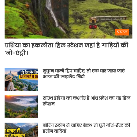
पर्यटन
एशिया का इकलौता हिल स्टेशन जहां है गाड़ियों की
‘नो-एंट्री’!
सुकून वाली ट्रिप चाहिए, तो एक बार जरूर जाएं
भारत की ‘साइलेंट सिटी’
साउथ इंडिया का कश्मीर है आंध्र प्रदेश का यह हिल
स्टेशन
बोरिंग रूटीन से चाहिए ब्रेक? तो घूमें नॉर्थ-ईस्ट की
हसीन वादियां