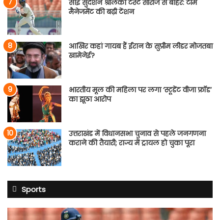
साई सुदर्शन श्रीलंका टेस्ट सीरीज से बाहर: टीम
मैनेजमेंट की बढ़ी टेंशन
आखिर कहां गायब हैं ईरान के सुप्रीम लीडर मोजतबा
खामेनेई?
भारतीय मूल की महिला पर लगा ‘स्टूडेंट वीजा फ्रॉड’
का झूठा आरोप
उत्तराखंड में विधानसभा चुनाव से पहले जनगणना
कराने की तैयारी; राज्य में ट्रायल हो चुका पूरा
Sports
साई