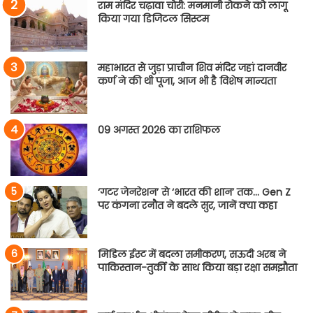
राम मंदिर चढ़ावा चोरी: मनमानी रोकने को लागू
किया गया डिजिटल सिस्टम
महाभारत से जुड़ा प्राचीन शिव मंदिर जहां दानवीर
कर्ण ने की थी पूजा, आज भी है विशेष मान्यता
09 अगस्त 2026 का राशिफल
‘गटर जेनरेशन’ से ‘भारत की शान’ तक… Gen Z
पर कंगना रनौत ने बदले सुर, जानें क्या कहा
मिडिल ईस्ट में बदला समीकरण, सऊदी अरब ने
पाकिस्तान-तुर्की के साथ किया बड़ा रक्षा समझौता