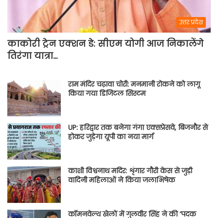
उत्तर प्रदेश
काकोरी ट्रेन एक्शन डे: सीएम योगी आज निकालेंगे
तिरंगा यात्रा…
राम मंदिर चढ़ावा चोरी: मनमानी रोकने को लागू
किया गया डिजिटल सिस्टम
UP: हरिद्वार तक बनेगा गंगा एक्सप्रेसवे, बिजनौर से
होकर जुड़ेगा यूपी का नया मार्ग
काशी विश्वनाथ मदिर: शृंगार गौरी केस से जुड़ी
वादिनी महिलाओं ने किया जलाभिषेक
कॉमनवेल्थ खेलों में गुलवीर सिंह ने की ‘पदक