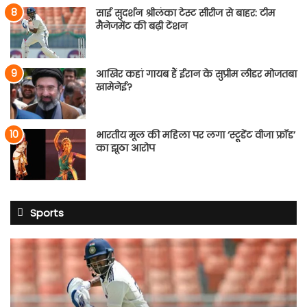
साई सुदर्शन श्रीलंका टेस्ट सीरीज से बाहर: टीम
मैनेजमेंट की बढ़ी टेंशन
आखिर कहां गायब हैं ईरान के सुप्रीम लीडर मोजतबा
खामेनेई?
भारतीय मूल की महिला पर लगा ‘स्टूडेंट वीजा फ्रॉड’
का झूठा आरोप
Sports
साई
सुदर्शन
श्रीलंका
टेस्ट
सीरीज