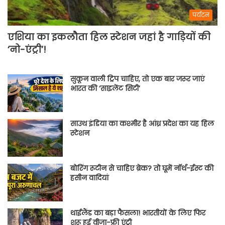
पर्यटन
एशिया का इकलौता हिल स्टेशन जहां है गाड़ियों की
‘नो-एंट्री’!
सुकून वाली ट्रिप चाहिए, तो एक बार जरूर जाएं
भारत की ‘साइलेंट सिटी’
साउथ इंडिया का कश्मीर है आंध्र प्रदेश का यह हिल
स्टेशन
बोरिंग रूटीन से चाहिए ब्रेक? तो घूमें नॉर्थ-ईस्ट की
हसीन वादियां
थाईलैंड का बड़ा फैसला! भारतीयों के लिए फिर
शुरू हुई वीजा-फ्री एंट्री