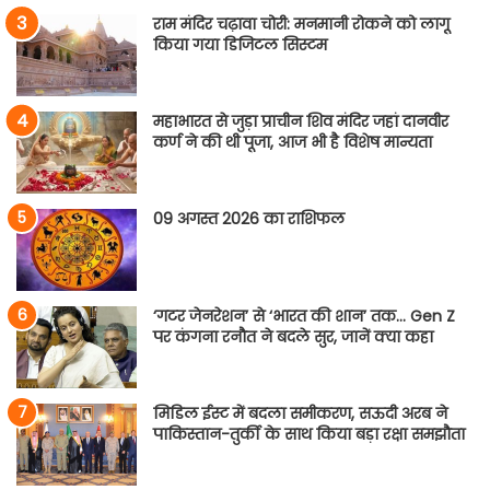
राम मंदिर चढ़ावा चोरी: मनमानी रोकने को लागू
किया गया डिजिटल सिस्टम
महाभारत से जुड़ा प्राचीन शिव मंदिर जहां दानवीर
कर्ण ने की थी पूजा, आज भी है विशेष मान्यता
09 अगस्त 2026 का राशिफल
‘गटर जेनरेशन’ से ‘भारत की शान’ तक… Gen Z
पर कंगना रनौत ने बदले सुर, जानें क्या कहा
मिडिल ईस्ट में बदला समीकरण, सऊदी अरब ने
पाकिस्तान-तुर्की के साथ किया बड़ा रक्षा समझौता