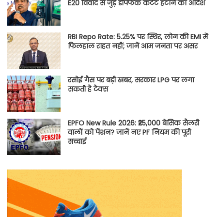
E20 विवाद से जुड़े डीपफेक कंटेंट हटाने का आदेश
RBI Repo Rate: 5.25% पर स्थिर, लोन की EMI में
फिलहाल राहत नहीं; जानें आम जनता पर असर
रसोई गैस पर बड़ी खबर, सरकार LPG पर लगा
सकती है टैक्स
EPFO New Rule 2026: ₹25,000 बेसिक सैलरी
वालों को पेंशन? जानें नए PF नियम की पूरी
सच्चाई