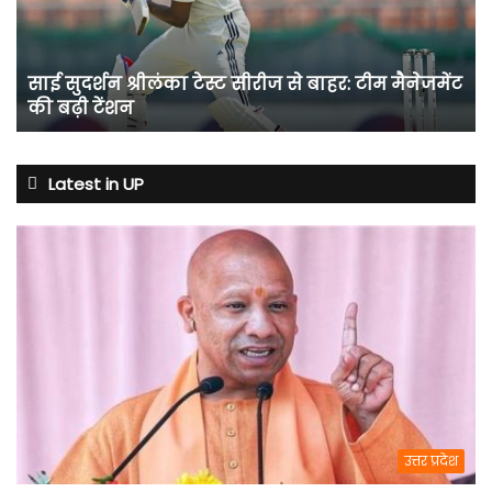
से
बाहर:
टीम
साई सुदर्शन श्रीलंका टेस्ट सीरीज से बाहर: टीम मैनेजमेंट
मैनेजमेंट
की बढ़ी टेंशन
की
बढ़ी
टेंशन
Latest in UP
उत्तर प्रदेश