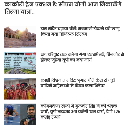
काकोरी ट्रेन एक्शन डे: सीएम योगी आज निकालेंगे
तिरंगा यात्रा…
राम मंदिर चढ़ावा चोरी: मनमानी रोकने को लागू
किया गया डिजिटल सिस्टम
UP: हरिद्वार तक बनेगा गंगा एक्सप्रेसवे, बिजनौर से
होकर जुड़ेगा यूपी का नया मार्ग
काशी विश्वनाथ मदिर: शृंगार गौरी केस से जुड़ी
वादिनी महिलाओं ने किया जलाभिषेक
कॉमनवेल्थ खेलों में गुलवीर सिंह ने की ‘पदक
वर्षा’, यूपी सरकार अब करेगी ‘धन वर्षा’, देगी 1.25
करोड़ रुपये