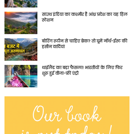
साउथ इंडिया का कश्मीर है आंध्र प्रदेश का यह हिल
स्टेशन
बोरिंग रूटीन से चाहिए ब्रेक? तो घूमें नॉर्थ-ईस्ट की
हसीन वादियां
थाईलैंड का बड़ा फैसला! भारतीयों के लिए फिर
शुरू हुई वीजा-फ्री एंट्री