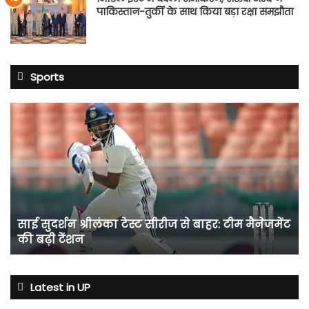
पाकिस्तान-तुर्की के साथ किया बड़ा रक्षा समझौता
Sports
साई
सुदर्शन
श्रीलंका
टेस्ट
सीरीज
से
बाहर:
टीम
साई सुदर्शन श्रीलंका टेस्ट सीरीज से बाहर: टीम मैनेजमेंट
मैनेजमेंट
की बढ़ी टेंशन
की
बढ़ी
टेंशन
Latest in UP