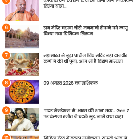
काकोरी ट्रेन एक्शन डे: सीएम योगी आज निकालेंगे
तिरंगा यात्रा…
राम मंदिर चढ़ावा चोरी: मनमानी रोकने को लागू
किया गया डिजिटल सिस्टम
महाभारत से जुड़ा प्राचीन शिव मंदिर जहां दानवीर
कर्ण ने की थी पूजा, आज भी है विशेष मान्यता
09 अगस्त 2026 का राशिफल
‘गटर जेनरेशन’ से ‘भारत की शान’ तक… Gen Z
पर कंगना रनौत ने बदले सुर, जानें क्या कहा
मिडिल ईस्ट में बदला समीकरण, सऊदी अरब ने