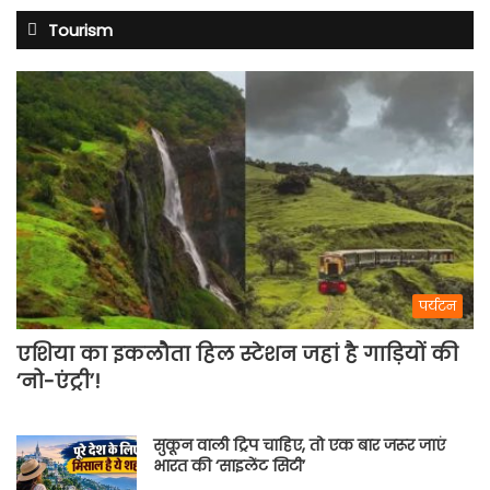
Tourism
पर्यटन
एशिया का इकलौता हिल स्टेशन जहां है गाड़ियों की
‘नो-एंट्री’!
सुकून वाली ट्रिप चाहिए, तो एक बार जरूर जाएं
भारत की ‘साइलेंट सिटी’