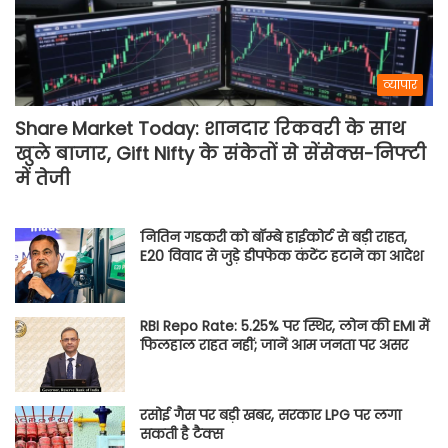
व्यापार
Share Market Today: शानदार रिकवरी के साथ
खुले बाजार, Gift Nifty के संकेतों से सेंसेक्स-निफ्टी
में तेजी
नितिन गडकरी को बॉम्बे हाईकोर्ट से बड़ी राहत,
E20 विवाद से जुड़े डीपफेक कंटेंट हटाने का आदेश
RBI Repo Rate: 5.25% पर स्थिर, लोन की EMI में
फिलहाल राहत नहीं; जानें आम जनता पर असर
रसोई गैस पर बड़ी खबर, सरकार LPG पर लगा
सकती है टैक्स