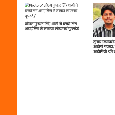
सीएम पुष्कर सिंह धामी ने बच्चों संग
भराड़ीसैंण में मनाया लोकपर्व फूलदेई
तुषार हत्याका
आरोपी पकड़ा, प
आरोपियों की 