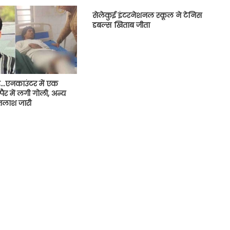
सेलेकुई इंटरनेशनल स्कूल ने टेनिस
डबल्स खिताब जीता
ंड…एनकाउंटर में एक
ैर में लगी गोली, अन्य
तलाश जारी