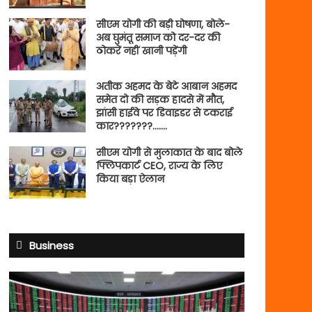
सीएम योगी की बड़ी घोषणा, बोले-
अब घुमंतू समाज को दर-दर की
ठोकरें नहीं खानी पड़ेंगी
अतीक अहमद के बेटे आबान अहमद
समेत दो की सड़क हादसे में मौत,
झांसी हाईवे पर डिवाइडर से टकराई
कार???????…….
सीएम योगी से मुलाकात के बाद बोले
फ्लिपकार्ट CEO, राज्य के लिए
किया बड़ा ऐलान
Business