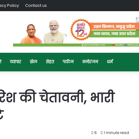
acy Policy
Contact us
ि
व्यापार
खेल
सेहत
पर्यटन
मनोरंजन
धर्म
ारिश की चेतावनी, भारी
े
6
1 minute read