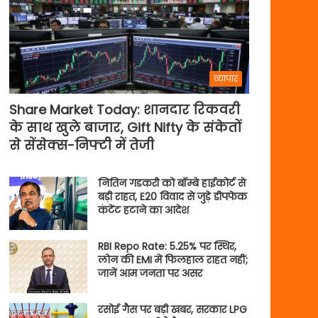
व्यापार
Share Market Today: शानदार रिकवरी
के साथ खुले बाजार, Gift Nifty के संकेतों
से सेंसेक्स-निफ्टी में तेजी
नितिन गडकरी को बॉम्बे हाईकोर्ट से
बड़ी राहत, E20 विवाद से जुड़े डीपफेक
कंटेंट हटाने का आदेश
RBI Repo Rate: 5.25% पर स्थिर,
लोन की EMI में फिलहाल राहत नहीं;
जानें आम जनता पर असर
रसोई गैस पर बड़ी खबर, सरकार LPG