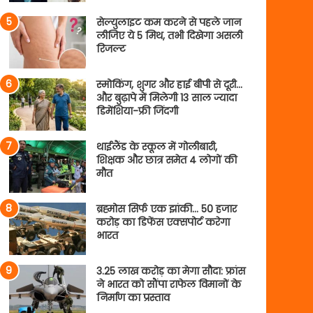
सेल्युलाइट कम करने से पहले जान
लीजिए ये 5 मिथ, तभी दिखेगा असली
रिजल्ट
स्मोकिंग, शुगर और हाई बीपी से दूरी…
और बुढ़ापे में मिलेगी 13 साल ज्यादा
डिमेंशिया-फ्री जिंदगी
थाईलैंड के स्कूल में गोलीबारी,
शिक्षक और छात्र समेत 4 लोगों की
मौत
ब्रह्मोस सिर्फ एक झांकी… 50 हजार
करोड़ का डिफेंस एक्सपोर्ट करेगा
भारत
3.25 लाख करोड़ का मेगा सौदा: फ्रांस
ने भारत को सौंपा राफेल विमानों के
निर्माण का प्रस्ताव