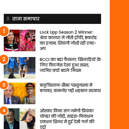
ताज़ा समाचार
Lock Upp Season 2 Winner:
श्रेया कालरा ने जीती ट्रॉफी, ₹1 करोड़
का इनाम; शिवांगी जोशी रहीं रनर-
अप
BCCI का बड़ा फैसला: खिलाड़ियों के
लिए फिटनेस टेस्ट हुआ सख्त,
जानिए क्यों बदले नियम
बलूचिस्तान-खैबर पख्तूनख्वा में
बगावत, कमजोर पड़ी शहबाज सरकार
ऑस्कर विनर संग जमेगी प्रियंका
चोपड़ा की जोड़ी, साइंस-फिक्शन
एक्शन थ्रिलर में हुई देसी गर्ल की
एंट्री