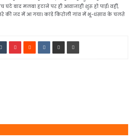
च घंटे बाद मलबा हटाने पर ही आवाजाही शुरू हो पाई। वहीं,
रे की जद में आ गया। कांडे किरोली गांव में भू-धंसाव के चलते
edIn
Tumblr
Pinterest
Reddit
VKontakte
Share via Email
Print