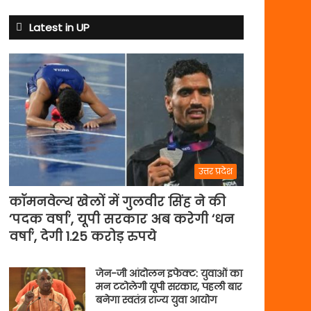
क्यों
बदले
Latest in UP
नियम
उत्तर प्रदेश
कॉमनवेल्थ खेलों में गुलवीर सिंह ने की
‘पदक वर्षा’, यूपी सरकार अब करेगी ‘धन
वर्षा’, देगी 1.25 करोड़ रुपये
जेन-जी आंदोलन इफेक्ट: युवाओं का
मन टटोलेगी यूपी सरकार, पहली बार
बनेगा स्वतंत्र राज्य युवा आयोग