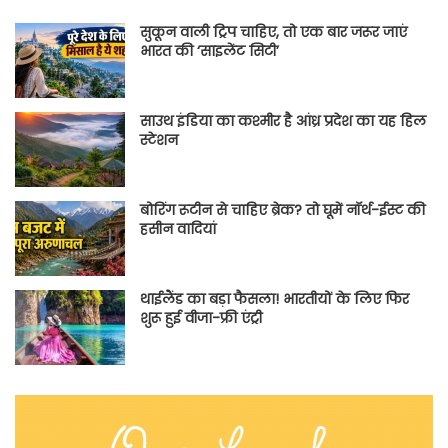
सुकून वाली ट्रिप चाहिए, तो एक बार जरूर जाएं
भारत की ‘साइलेंट सिटी’
साउथ इंडिया का कश्मीर है आंध्र प्रदेश का यह हिल
स्टेशन
बोरिंग रूटीन से चाहिए ब्रेक? तो घूमें नॉर्थ-ईस्ट की
हसीन वादियां
थाईलैंड का बड़ा फैसला! भारतीयों के लिए फिर
शुरू हुई वीजा-फ्री एंट्री