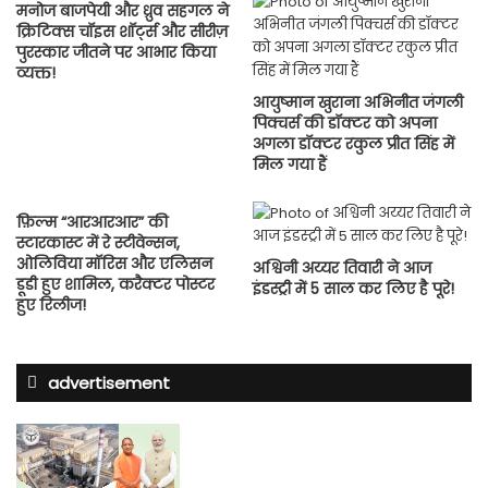
मनोज बाजपेयी और ध्रुव सहगल ने
क्रिटिक्स चॉइस शॉर्ट्स और सीरीज़
पुरस्कार जीतने पर आभार किया
व्यक्त!
आयुष्मान खुराना अभिनीत जंगली
पिक्चर्स की डॉक्टर को अपना
अगला डॉक्टर रकुल प्रीत सिंह में
मिल गया हैं
फ़िल्म “आरआरआर” की
स्टारकास्ट में रे स्टीवेन्सन,
ओलिविया मॉरिस और एलिसन
अश्विनी अय्यर तिवारी ने आज
डूडी हुए शामिल, करैक्टर पोस्टर
इंडस्ट्री में 5 साल कर लिए है पूरे!
हुए रिलीज!
advertisement