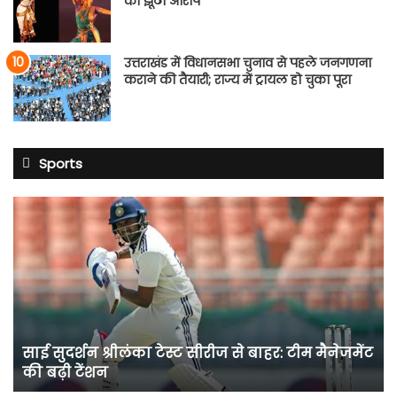
का झूठा आरोप
उत्तराखंड में विधानसभा चुनाव से पहले जनगणना
कराने की तैयारी; राज्य में ट्रायल हो चुका पूरा
Sports
साई
सुदर्शन
श्रीलंका
टेस्ट
सीरीज
से
बाहर:
टीम
साई सुदर्शन श्रीलंका टेस्ट सीरीज से बाहर: टीम मैनेजमेंट
मैनेजमेंट
की बढ़ी टेंशन
की
बढ़ी