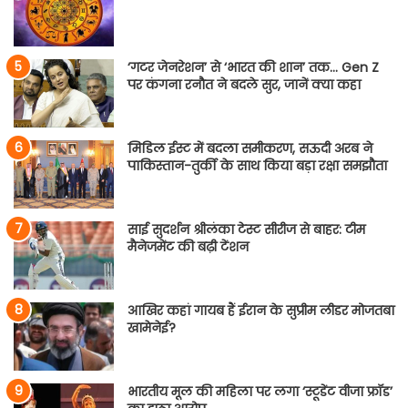
‘गटर जेनरेशन’ से ‘भारत की शान’ तक… Gen Z
पर कंगना रनौत ने बदले सुर, जानें क्या कहा
मिडिल ईस्ट में बदला समीकरण, सऊदी अरब ने
पाकिस्तान-तुर्की के साथ किया बड़ा रक्षा समझौता
साई सुदर्शन श्रीलंका टेस्ट सीरीज से बाहर: टीम
मैनेजमेंट की बढ़ी टेंशन
आखिर कहां गायब हैं ईरान के सुप्रीम लीडर मोजतबा
खामेनेई?
भारतीय मूल की महिला पर लगा ‘स्टूडेंट वीजा फ्रॉड’