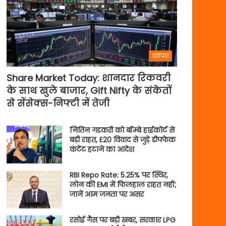
व्यापार
Share Market Today: शानदार रिकवरी
के साथ खुले बाजार, Gift Nifty के संकेतों
से सेंसेक्स-निफ्टी में तेजी
नितिन गडकरी को बॉम्बे हाईकोर्ट से
बड़ी राहत, E20 विवाद से जुड़े डीपफेक
कंटेंट हटाने का आदेश
RBI Repo Rate: 5.25% पर स्थिर,
लोन की EMI में फिलहाल राहत नहीं;
जानें आम जनता पर असर
रसोई गैस पर बड़ी खबर, सरकार LPG