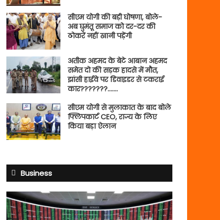
सीएम योगी की बड़ी घोषणा, बोले-
अब घुमंतू समाज को दर-दर की
ठोकरें नहीं खानी पड़ेंगी
अतीक अहमद के बेटे आबान अहमद
समेत दो की सड़क हादसे में मौत,
झांसी हाईवे पर डिवाइडर से टकराई
कार???????…….
सीएम योगी से मुलाकात के बाद बोले
फ्लिपकार्ट CEO, राज्य के लिए
किया बड़ा ऐलान
Business