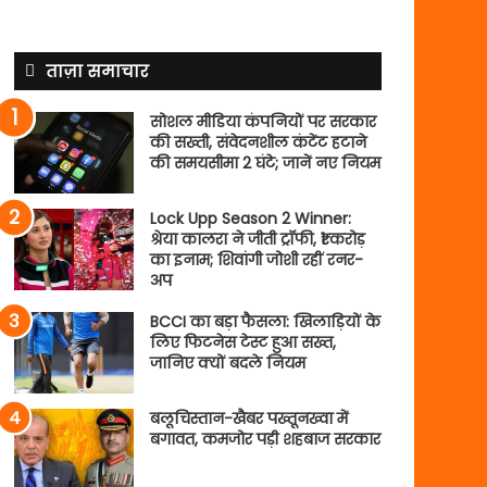
ताज़ा समाचार
सोशल मीडिया कंपनियों पर सरकार
की सख्ती, संवेदनशील कंटेंट हटाने
की समयसीमा 2 घंटे; जानें नए नियम
Lock Upp Season 2 Winner:
श्रेया कालरा ने जीती ट्रॉफी, ₹1 करोड़
का इनाम; शिवांगी जोशी रहीं रनर-
अप
BCCI का बड़ा फैसला: खिलाड़ियों के
लिए फिटनेस टेस्ट हुआ सख्त,
जानिए क्यों बदले नियम
बलूचिस्तान-खैबर पख्तूनख्वा में
बगावत, कमजोर पड़ी शहबाज सरकार