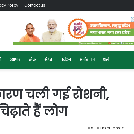
acy Policy
Contact us
ि
व्यापार
खेल
सेहत
पर्यटन
मनोरंजन
धर्म
 कारण चली गई रोशनी,
़ाते हैं लोग
5
1 minute read