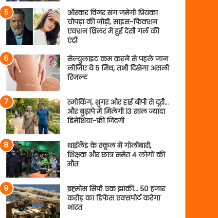
ऑस्कर विनर संग जमेगी प्रियंका
चोपड़ा की जोड़ी, साइंस-फिक्शन
एक्शन थ्रिलर में हुई देसी गर्ल की
एंट्री
सेल्युलाइट कम करने से पहले जान
लीजिए ये 5 मिथ, तभी दिखेगा असली
रिजल्ट
स्मोकिंग, शुगर और हाई बीपी से दूरी…
और बुढ़ापे में मिलेगी 13 साल ज्यादा
डिमेंशिया-फ्री जिंदगी
थाईलैंड के स्कूल में गोलीबारी,
शिक्षक और छात्र समेत 4 लोगों की
मौत
ब्रह्मोस सिर्फ एक झांकी… 50 हजार
करोड़ का डिफेंस एक्सपोर्ट करेगा
भारत