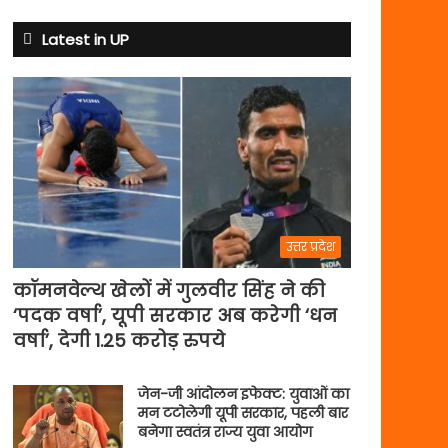
क्यों
बदले
Latest in UP
नियम
उत्तर प्रदेश
कॉमनवेल्थ खेलों में गुलवीर सिंह ने की
‘पदक वर्षा’, यूपी सरकार अब करेगी ‘धन
वर्षा’, देगी 1.25 करोड़ रुपये
जेन-जी आंदोलन इफेक्ट: युवाओं का
मन टटोलेगी यूपी सरकार, पहली बार
बनेगा स्वतंत्र राज्य युवा आयोग