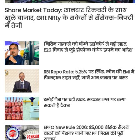
Share Market Today: शानदार रिकवरी के साथ
खुले बाजार, Gift Nifty के संकेतों से सेंसेक्स-निफ्टी
में तेजी
नितिन गडकरी को बॉम्बे हाईकोर्ट से बड़ी राहत,
E20 विवाद से जुड़े डीपफेक कंटेंट हटाने का आदेश
RBI Repo Rate: 5.25% पर स्थिर, लोन की EMI में
फिलहाल राहत नहीं; जानें आम जनता पर असर
रसोई गैस पर बड़ी खबर, सरकार LPG पर लगा
सकती है टैक्स
EPFO New Rule 2026: ₹25,000 बेसिक सैलरी
वालों को पेंशन? जानें नए PF नियम की पूरी
सच्चाई