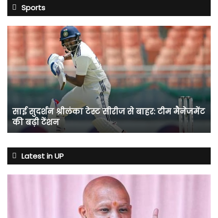
Sports
साई
सुदर्शन
श्रीलंका
टेस्ट
सीरीज
से
बाहर:
टीम
साई सुदर्शन श्रीलंका टेस्ट सीरीज से बाहर: टीम मैनेजमेंट
मैनेजमेंट
की बढ़ी टेंशन
की
बढ़ी
टेंशन
Latest in UP