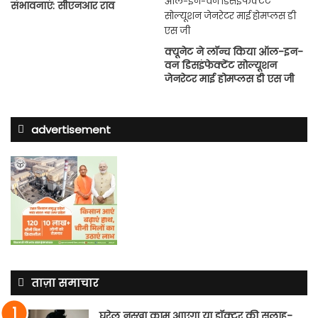
संभावनाएं: सीएनआर राव
क्यूनेट ने लॉन्च किया ऑल-इन-
वन डिसइंफेक्टेंट सोल्यूशन
जेनरेटर माई होमप्लस डी एस जी
advertisement
ताज़ा समाचार
घरेलू नुस्खा काम आएगा या डॉक्टर की सलाह-