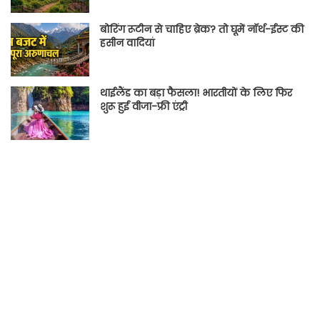
बोरिंग रूटीन से चाहिए ब्रेक? तो घूमें नॉर्थ-ईस्ट की
हसीन वादियां
थाईलैंड का बड़ा फैसला! भारतीयों के लिए फिर
शुरू हुई वीजा-फ्री एंट्री