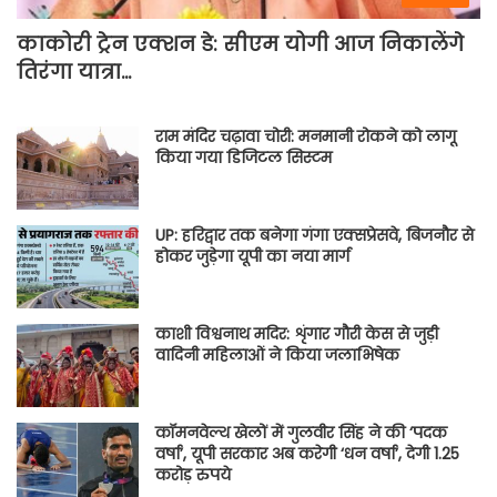
काकोरी ट्रेन एक्शन डे: सीएम योगी आज निकालेंगे
तिरंगा यात्रा…
राम मंदिर चढ़ावा चोरी: मनमानी रोकने को लागू
किया गया डिजिटल सिस्टम
UP: हरिद्वार तक बनेगा गंगा एक्सप्रेसवे, बिजनौर से
होकर जुड़ेगा यूपी का नया मार्ग
काशी विश्वनाथ मदिर: शृंगार गौरी केस से जुड़ी
वादिनी महिलाओं ने किया जलाभिषेक
कॉमनवेल्थ खेलों में गुलवीर सिंह ने की ‘पदक
वर्षा’, यूपी सरकार अब करेगी ‘धन वर्षा’, देगी 1.25
करोड़ रुपये