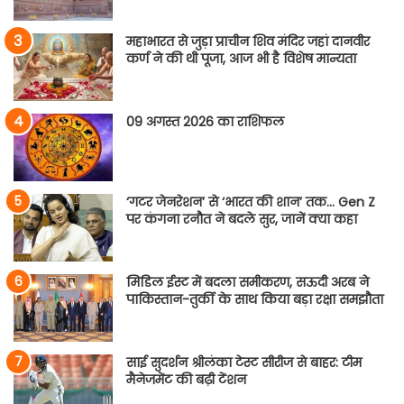
महाभारत से जुड़ा प्राचीन शिव मंदिर जहां दानवीर
कर्ण ने की थी पूजा, आज भी है विशेष मान्यता
09 अगस्त 2026 का राशिफल
‘गटर जेनरेशन’ से ‘भारत की शान’ तक… Gen Z
पर कंगना रनौत ने बदले सुर, जानें क्या कहा
मिडिल ईस्ट में बदला समीकरण, सऊदी अरब ने
पाकिस्तान-तुर्की के साथ किया बड़ा रक्षा समझौता
साई सुदर्शन श्रीलंका टेस्ट सीरीज से बाहर: टीम
मैनेजमेंट की बढ़ी टेंशन