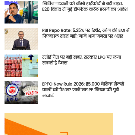
नितिन गडकरी को बॉम्बे हाईकोर्ट से बड़ी राहत,
E20 विवाद से जुड़े डीपफेक कंटेंट हटाने का आदेश
RBI Repo Rate: 5.25% पर स्थिर, लोन की EMI में
फिलहाल राहत नहीं; जानें आम जनता पर असर
रसोई गैस पर बड़ी खबर, सरकार LPG पर लगा
सकती है टैक्स
EPFO New Rule 2026: ₹25,000 बेसिक सैलरी
वालों को पेंशन? जानें नए PF नियम की पूरी
सच्चाई