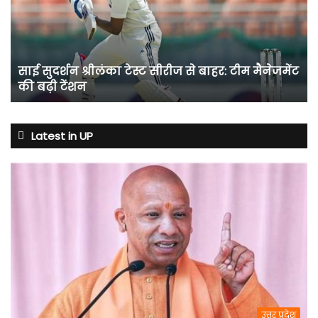
सीरीज
से
बाहर:
टीम
साई सुदर्शन श्रीलंका टेस्ट सीरीज से बाहर: टीम मैनेजमेंट
मैनेजमेंट
की बढ़ी टेंशन
की
बढ़ी
टेंशन
Latest in UP
उत्तर प्रदेश