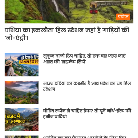
पर्यटन
एशिया का इकलौता हिल स्टेशन जहां है गाड़ियों की
‘नो-एंट्री’!
सुकून वाली ट्रिप चाहिए, तो एक बार जरूर जाएं
भारत की ‘साइलेंट सिटी’
साउथ इंडिया का कश्मीर है आंध्र प्रदेश का यह हिल
स्टेशन
बोरिंग रूटीन से चाहिए ब्रेक? तो घूमें नॉर्थ-ईस्ट की
हसीन वादियां