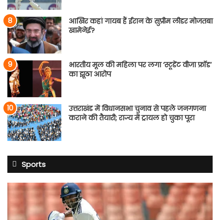
आखिर कहां गायब हैं ईरान के सुप्रीम लीडर मोजतबा
खामेनेई?
भारतीय मूल की महिला पर लगा ‘स्टूडेंट वीजा फ्रॉड’
का झूठा आरोप
उत्तराखंड में विधानसभा चुनाव से पहले जनगणना
कराने की तैयारी; राज्य में ट्रायल हो चुका पूरा
Sports
साई
सुदर्शन
श्रीलंका
टेस्ट