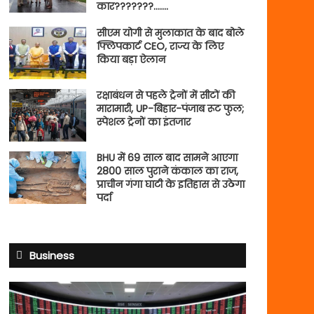
कार???????…….
सीएम योगी से मुलाकात के बाद बोले
फ्लिपकार्ट CEO, राज्य के लिए
किया बड़ा ऐलान
रक्षाबंधन से पहले ट्रेनों में सीटों की
मारामारी, UP-बिहार-पंजाब रूट फुल;
स्पेशल ट्रेनों का इंतजार
BHU में 69 साल बाद सामने आएगा
2800 साल पुराने कंकाल का राज,
प्राचीन गंगा घाटी के इतिहास से उठेगा
पर्दा
Business