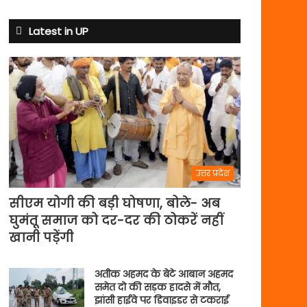
से
अभ्यास
Latest in UP
मैच
में
पसीना
बहाएगी
टीम
इंडिया
उत्तर प्रदेश
सीएम योगी की बड़ी घोषणा, बोले- अब
घुमंतू समाज को दर-दर की ठोकरें नहीं
खानी पड़ेंगी
अतीक अहमद के बेटे आबान अहमद
समेत दो की सड़क हादसे में मौत,
झांसी हाईवे पर डिवाइडर से टकराई