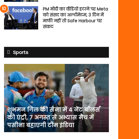
PM मोदी का वीडियो हटाने पर Meta
को संसद का अल्टीमेटम, 3 दिन में
माफी नहीं तो Safe Harbour पर
संकट
Sports
शुभमन
गिल
की
सेना
में
4
नेट
शुभमन गिल की सेना में 4 नेट बॉलर्स
बॉलर्स
की एंट्री, 7 अगस्त से अभ्यास मैच में
की
पसीना बहाएगी टीम इंडिया
एंट्री,
7
अगस्त