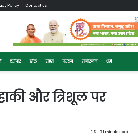
acy Policy
Contact us
ि
व्यापार
खेल
सेहत
पर्यटन
मनोरंजन
धर्म
े, हाकी और त्रिशूल पर
5
1 minute read