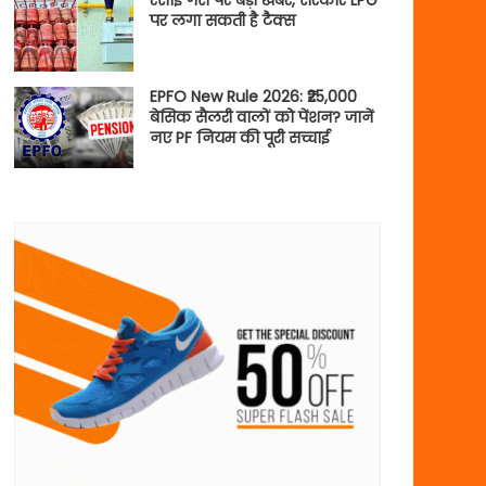
रसोई गैस पर बड़ी खबर, सरकार LPG
पर लगा सकती है टैक्स
EPFO New Rule 2026: ₹25,000
बेसिक सैलरी वालों को पेंशन? जानें
नए PF नियम की पूरी सच्चाई