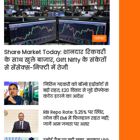
व्यापार
Share Market Today: शानदार रिकवरी
के साथ खुले बाजार, Gift Nifty के संकेतों
से सेंसेक्स-निफ्टी में तेजी
नितिन गडकरी को बॉम्बे हाईकोर्ट से
बड़ी राहत, E20 विवाद से जुड़े डीपफेक
कंटेंट हटाने का आदेश
RBI Repo Rate: 5.25% पर स्थिर,
लोन की EMI में फिलहाल राहत नहीं;
जानें आम जनता पर असर