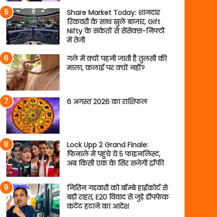
Share Market Today: शानदार
रिकवरी के साथ खुले बाजार, Gift
Nifty के संकेतों से सेंसेक्स-निफ्टी
में तेजी
गले में क्यों पहनी जाती है तुलसी की
माला, कलाई पर क्यों नहीं?
6 अगस्त 2026 का राशिफल
Lock Upp 2 Grand Finale:
फिनाले में पहुंचे ये 5 फाइनलिस्ट,
अब किसी एक के सिर सजेगी ट्रॉफी
नितिन गडकरी को बॉम्बे हाईकोर्ट से
बड़ी राहत, E20 विवाद से जुड़े डीपफेक
कंटेंट हटाने का आदेश