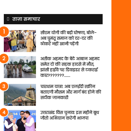
ताज़ा समाचार
सीएम योगी की बड़ी घोषणा, बोले-
अब घुमंतू समाज को दर-दर की
ठोकरें नहीं खानी पड़ेंगी
अतीक अहमद के बेटे आबान अहमद
समेत दो की सड़क हादसे में मौत,
झांसी हाईवे पर डिवाइडर से टकराई
कार???????…….
चारधाम यात्रा: अब एलईडी स्क्रीन
बताएगी मौसम और मार्ग बंद होने की
सटीक जानकारी
उत्तराखंड विस चुनाव: इस महीने बूथ
जीतो अभियान करेगी भाजपा