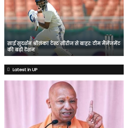
सुदर्शन
श्रीलंका
टेस्ट
सीरीज
से
बाहर:
टीम
साई सुदर्शन श्रीलंका टेस्ट सीरीज से बाहर: टीम मैनेजमेंट
मैनेजमेंट
की बढ़ी टेंशन
की
बढ़ी
टेंशन
Latest in UP