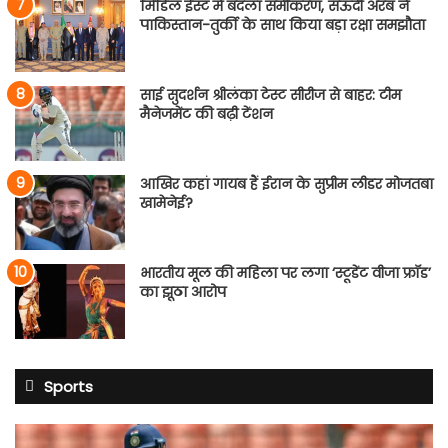
मिडिल ईस्ट में बदला समीकरण, सऊदी अरब ने
पाकिस्तान-तुर्की के साथ किया बड़ा रक्षा समझौता
साई सुदर्शन श्रीलंका टेस्ट सीरीज से बाहर: टीम
मैनेजमेंट की बढ़ी टेंशन
आखिर कहां गायब हैं ईरान के सुप्रीम लीडर मोजतबा
खामेनेई?
भारतीय मूल की महिला पर लगा ‘स्टूडेंट वीजा फ्रॉड’
का झूठा आरोप
Sports
साई