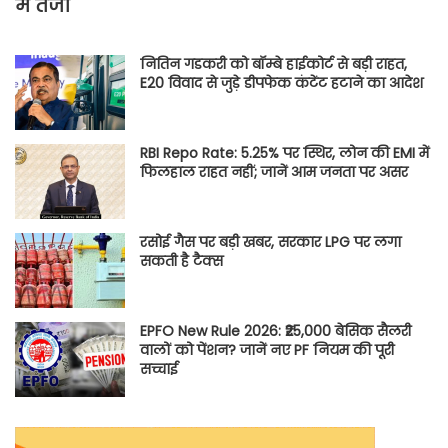
में तेजी
नितिन गडकरी को बॉम्बे हाईकोर्ट से बड़ी राहत,
E20 विवाद से जुड़े डीपफेक कंटेंट हटाने का आदेश
RBI Repo Rate: 5.25% पर स्थिर, लोन की EMI में
फिलहाल राहत नहीं; जानें आम जनता पर असर
रसोई गैस पर बड़ी खबर, सरकार LPG पर लगा
सकती है टैक्स
EPFO New Rule 2026: ₹25,000 बेसिक सैलरी
वालों को पेंशन? जानें नए PF नियम की पूरी
सच्चाई