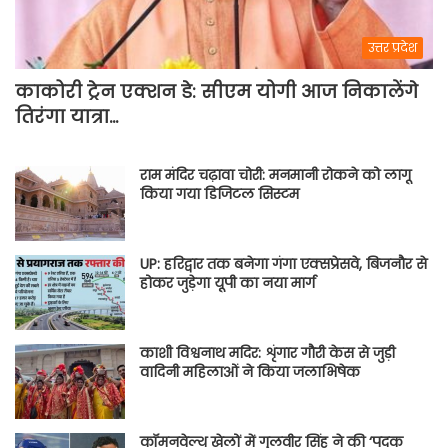
उत्तर प्रदेश
काकोरी ट्रेन एक्शन डे: सीएम योगी आज निकालेंगे
तिरंगा यात्रा…
राम मंदिर चढ़ावा चोरी: मनमानी रोकने को लागू
किया गया डिजिटल सिस्टम
UP: हरिद्वार तक बनेगा गंगा एक्सप्रेसवे, बिजनौर से
होकर जुड़ेगा यूपी का नया मार्ग
काशी विश्वनाथ मदिर: शृंगार गौरी केस से जुड़ी
वादिनी महिलाओं ने किया जलाभिषेक
कॉमनवेल्थ खेलों में गुलवीर सिंह ने की ‘पदक