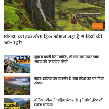
पर्यटन
एशिया का इकलौता हिल स्टेशन जहां है गाड़ियों की
‘नो-एंट्री’!
सुकून वाली ट्रिप चाहिए, तो एक बार जरूर जाएं
भारत की ‘साइलेंट सिटी’
साउथ इंडिया का कश्मीर है आंध्र प्रदेश का यह हिल
स्टेशन
बोरिंग रूटीन से चाहिए ब्रेक? तो घूमें नॉर्थ-ईस्ट की
हसीन वादियां