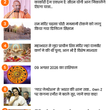
काकोरी ट्रेन एक्शन डे: सीएम योगी आज निकालेंगे
तिरंगा यात्रा…
राम मंदिर चढ़ावा चोरी: मनमानी रोकने को लागू
किया गया डिजिटल सिस्टम
महाभारत से जुड़ा प्राचीन शिव मंदिर जहां दानवीर
कर्ण ने की थी पूजा, आज भी है विशेष मान्यता
09 अगस्त 2026 का राशिफल
‘गटर जेनरेशन’ से ‘भारत की शान’ तक… Gen Z
पर कंगना रनौत ने बदले सुर, जानें क्या कहा