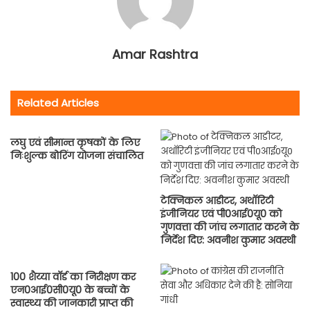
Amar Rashtra
Related Articles
लघु एवं सीमान्त कृषकों के लिए
निःशुल्क बोरिंग योजना संचालित
टेक्निकल आडीटर, अथाॅरिटी
इंजीनियर एवं पी0आई0यू0 को
गुणवत्ता की जांच लगातार करने के
निर्देश दिए: अवनीश कुमार अवस्थी
100 शैय्या वाॅर्ड का निरीक्षण कर
एन0आई0सी0यू0 के बच्चों के
स्वास्थ्य की जानकारी प्राप्त की