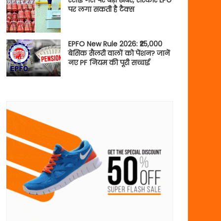
रसोई गैस पर बड़ी खबर, सरकार LPG
पर लगा सकती है टैक्स
EPFO New Rule 2026: ₹25,000
बेसिक सैलरी वालों को पेंशन? जानें
नए PF नियम की पूरी सच्चाई