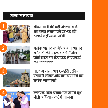
ताज़ा समाचार
सीएम योगी की बड़ी घोषणा, बोले-
अब घुमंतू समाज को दर-दर की
ठोकरें नहीं खानी पड़ेंगी
अतीक अहमद के बेटे आबान अहमद
समेत दो की सड़क हादसे में मौत,
झांसी हाईवे पर डिवाइडर से टकराई
कार???????…….
चारधाम यात्रा: अब एलईडी स्क्रीन
बताएगी मौसम और मार्ग बंद होने की
सटीक जानकारी
उत्तराखंड विस चुनाव: इस महीने बूथ
जीतो अभियान करेगी भाजपा