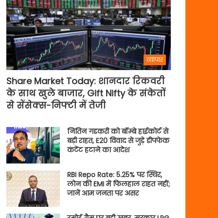
व्यापार
Share Market Today: शानदार रिकवरी
के साथ खुले बाजार, Gift Nifty के संकेतों
से सेंसेक्स-निफ्टी में तेजी
नितिन गडकरी को बॉम्बे हाईकोर्ट से
बड़ी राहत, E20 विवाद से जुड़े डीपफेक
कंटेंट हटाने का आदेश
RBI Repo Rate: 5.25% पर स्थिर,
लोन की EMI में फिलहाल राहत नहीं;
जानें आम जनता पर असर