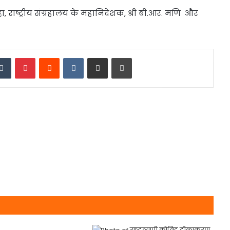
हा, राष्ट्रीय संग्रहालय के महानिदेशक, श्री बी.आर. मणि और
edIn
Tumblr
Pinterest
Reddit
VKontakte
Share via Email
Print