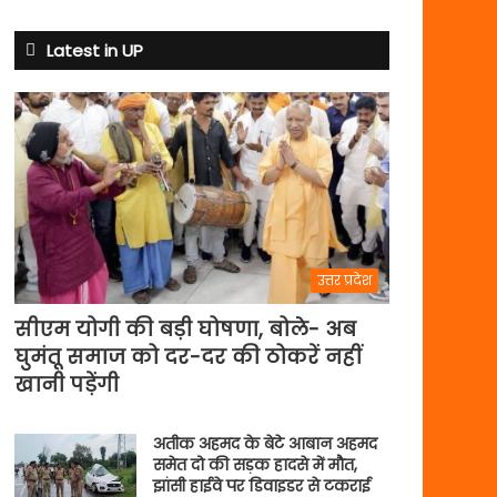
से
अभ्यास
Latest in UP
मैच
में
पसीना
बहाएगी
टीम
इंडिया
उत्तर प्रदेश
सीएम योगी की बड़ी घोषणा, बोले- अब
घुमंतू समाज को दर-दर की ठोकरें नहीं
खानी पड़ेंगी
अतीक अहमद के बेटे आबान अहमद
समेत दो की सड़क हादसे में मौत,
झांसी हाईवे पर डिवाइडर से टकराई