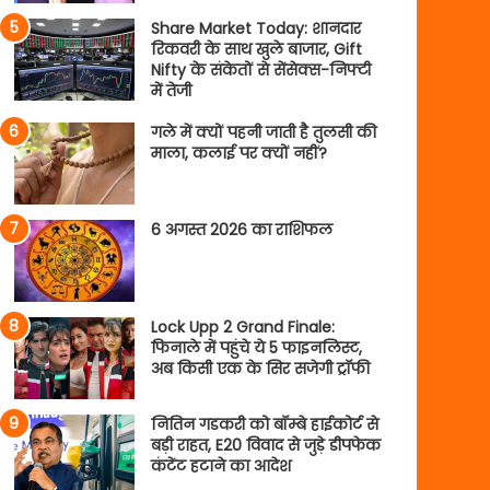
Share Market Today: शानदार
रिकवरी के साथ खुले बाजार, Gift
Nifty के संकेतों से सेंसेक्स-निफ्टी
में तेजी
गले में क्यों पहनी जाती है तुलसी की
माला, कलाई पर क्यों नहीं?
6 अगस्त 2026 का राशिफल
Lock Upp 2 Grand Finale:
फिनाले में पहुंचे ये 5 फाइनलिस्ट,
अब किसी एक के सिर सजेगी ट्रॉफी
नितिन गडकरी को बॉम्बे हाईकोर्ट से
बड़ी राहत, E20 विवाद से जुड़े डीपफेक
कंटेंट हटाने का आदेश