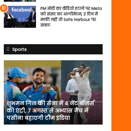
PM मोदी का वीडियो हटाने पर Meta
को संसद का अल्टीमेटम, 3 दिन में
माफी नहीं तो Safe Harbour पर
संकट
Sports
शुभमन
गिल
की
सेना
में
4
नेट
शुभमन गिल की सेना में 4 नेट बॉलर्स
बॉलर्स
की एंट्री, 7 अगस्त से अभ्यास मैच में
की
पसीना बहाएगी टीम इंडिया
एंट्री,
7
अगस्त