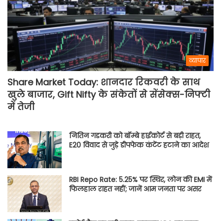
व्यापार
Share Market Today: शानदार रिकवरी के साथ
खुले बाजार, Gift Nifty के संकेतों से सेंसेक्स-निफ्टी
में तेजी
नितिन गडकरी को बॉम्बे हाईकोर्ट से बड़ी राहत,
E20 विवाद से जुड़े डीपफेक कंटेंट हटाने का आदेश
RBI Repo Rate: 5.25% पर स्थिर, लोन की EMI में
फिलहाल राहत नहीं; जानें आम जनता पर असर