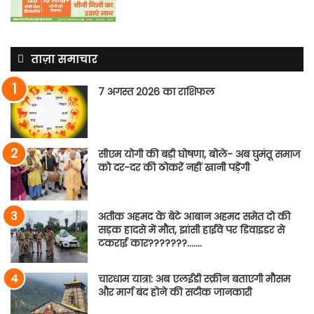
ताज़ा समाचार
7 अगस्त 2026 का राशिफल
सीएम योगी की बड़ी घोषणा, बोले- अब घुमंतू समाज
को दर-दर की ठोकरें नहीं खानी पड़ेंगी
अतीक अहमद के बेटे आबान अहमद समेत दो की
सड़क हादसे में मौत, झांसी हाईवे पर डिवाइडर से
टकराई कार???????…….
चारधाम यात्रा: अब एलईडी स्क्रीन बताएगी मौसम
और मार्ग बंद होने की सटीक जानकारी