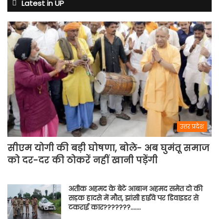
से
Latest in UP
अभ्यास
मैच
में
पसीना
बहाएगी
टीम
इंडिया
उत्तर प्रदेश
सीएम योगी की बड़ी घोषणा, बोले- अब घुमंतू समाज
को दर-दर की ठोकरें नहीं खानी पड़ेंगी
अतीक अहमद के बेटे आबान अहमद समेत दो की
सड़क हादसे में मौत, झांसी हाईवे पर डिवाइडर से
टकराई कार???????…….