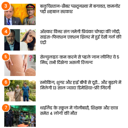
बलूचिस्तान-खैबर पख्तूनख्वा में बगावत, कमजोर
पड़ी शहबाज सरकार
ऑस्कर विनर संग जमेगी प्रियंका चोपड़ा की जोड़ी,
साइंस-फिक्शन एक्शन थ्रिलर में हुई देसी गर्ल की
एंट्री
सेल्युलाइट कम करने से पहले जान लीजिए ये 5
मिथ, तभी दिखेगा असली रिजल्ट
स्मोकिंग, शुगर और हाई बीपी से दूरी… और बुढ़ापे में
मिलेगी 13 साल ज्यादा डिमेंशिया-फ्री जिंदगी
थाईलैंड के स्कूल में गोलीबारी, शिक्षक और छात्र
समेत 4 लोगों की मौत