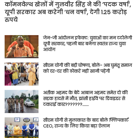
कॉमनवेल्थ खेलों में गुलवीर सिंह ने की ‘पदक वर्षा’,
यूपी सरकार अब करेगी ‘धन वर्षा’, देगी 1.25 करोड़
रुपये
जेन-जी आंदोलन इफेक्ट: युवाओं का मन टटोलेगी
यूपी सरकार, पहली बार बनेगा स्वतंत्र राज्य युवा
आयोग
सीएम योगी की बड़ी घोषणा, बोले- अब घुमंतू समाज
को दर-दर की ठोकरें नहीं खानी पड़ेंगी
अतीक अहमद के बेटे आबान अहमद समेत दो की
सड़क हादसे में मौत, झांसी हाईवे पर डिवाइडर से
टकराई कार???????…….
सीएम योगी से मुलाकात के बाद बोले फ्लिपकार्ट
CEO, राज्य के लिए किया बड़ा ऐलान