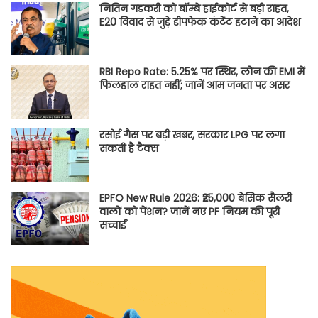
नितिन गडकरी को बॉम्बे हाईकोर्ट से बड़ी राहत,
E20 विवाद से जुड़े डीपफेक कंटेंट हटाने का आदेश
RBI Repo Rate: 5.25% पर स्थिर, लोन की EMI में
फिलहाल राहत नहीं; जानें आम जनता पर असर
रसोई गैस पर बड़ी खबर, सरकार LPG पर लगा
सकती है टैक्स
EPFO New Rule 2026: ₹25,000 बेसिक सैलरी
वालों को पेंशन? जानें नए PF नियम की पूरी
सच्चाई