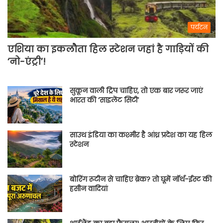
पर्यटन
एशिया का इकलौता हिल स्टेशन जहां है गाड़ियों की
‘नो-एंट्री’!
सुकून वाली ट्रिप चाहिए, तो एक बार जरूर जाएं
भारत की ‘साइलेंट सिटी’
साउथ इंडिया का कश्मीर है आंध्र प्रदेश का यह हिल
स्टेशन
बोरिंग रूटीन से चाहिए ब्रेक? तो घूमें नॉर्थ-ईस्ट की
हसीन वादियां