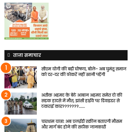
ताज़ा समाचार
सीएम योगी की बड़ी घोषणा, बोले- अब घुमंतू समाज
को दर-दर की ठोकरें नहीं खानी पड़ेंगी
अतीक अहमद के बेटे आबान अहमद समेत दो की
सड़क हादसे में मौत, झांसी हाईवे पर डिवाइडर से
टकराई कार???????…….
चारधाम यात्रा: अब एलईडी स्क्रीन बताएगी मौसम
और मार्ग बंद होने की सटीक जानकारी