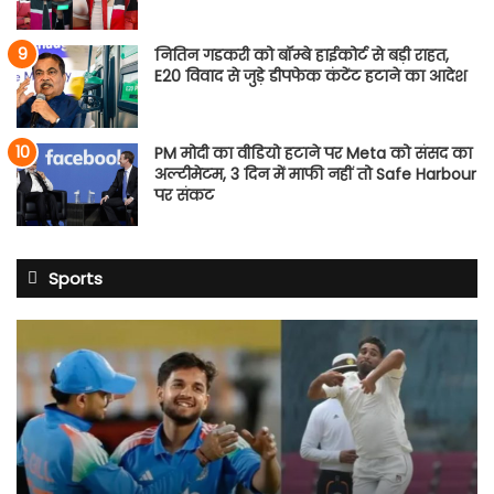
नितिन गडकरी को बॉम्बे हाईकोर्ट से बड़ी राहत,
E20 विवाद से जुड़े डीपफेक कंटेंट हटाने का आदेश
PM मोदी का वीडियो हटाने पर Meta को संसद का
अल्टीमेटम, 3 दिन में माफी नहीं तो Safe Harbour
पर संकट
Sports
शुभमन
गिल
की
सेना
में
4
नेट
बॉलर्स