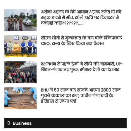
अतीक अहमद के बेटे आबान अहमद समेत दो की
सड़क हादसे में मौत, झांसी हाईवे पर डिवाइडर से
टकराई कार???????…….
सीएम योगी से मुलाकात के बाद बोले फ्लिपकार्ट
CEO, राज्य के लिए किया बड़ा ऐलान
रक्षाबंधन से पहले ट्रेनों में सीटों की मारामारी, UP-
बिहार-पंजाब रूट फुल; स्पेशल ट्रेनों का इंतजार
BHU में 69 साल बाद सामने आएगा 2800 साल
पुराने कंकाल का राज, प्राचीन गंगा घाटी के
इतिहास से उठेगा पर्दा
Business