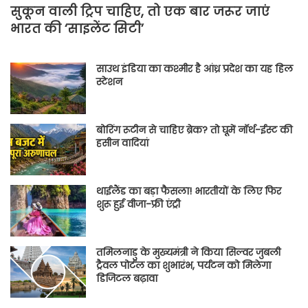
सुकून वाली ट्रिप चाहिए, तो एक बार जरूर जाएं
भारत की ‘साइलेंट सिटी’
साउथ इंडिया का कश्मीर है आंध्र प्रदेश का यह हिल
स्टेशन
बोरिंग रूटीन से चाहिए ब्रेक? तो घूमें नॉर्थ-ईस्ट की
हसीन वादियां
थाईलैंड का बड़ा फैसला! भारतीयों के लिए फिर
शुरू हुई वीजा-फ्री एंट्री
तमिलनाडु के मुख्यमंत्री ने किया सिल्वर जुबली
ट्रैवल पोर्टल का शुभारंभ, पर्यटन को मिलेगा
डिजिटल बढ़ावा