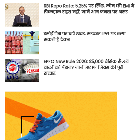
RBI Repo Rate: 5.25% पर स्थिर, लोन की EMI में
फिलहाल राहत नहीं; जानें आम जनता पर असर
रसोई गैस पर बड़ी खबर, सरकार LPG पर लगा
सकती है टैक्स
EPFO New Rule 2026: ₹25,000 बेसिक सैलरी
वालों को पेंशन? जानें नए PF नियम की पूरी
सच्चाई