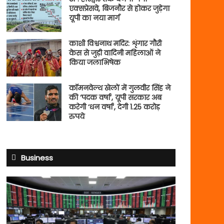
एक्सप्रेसवे, बिजनौर से होकर जुड़ेगा
यूपी का नया मार्ग
काशी विश्वनाथ मदिर: शृंगार गौरी
केस से जुड़ी वादिनी महिलाओं ने
किया जलाभिषेक
कॉमनवेल्थ खेलों में गुलवीर सिंह ने
की ‘पदक वर्षा’, यूपी सरकार अब
करेगी ‘धन वर्षा’, देगी 1.25 करोड़
रुपये
Business