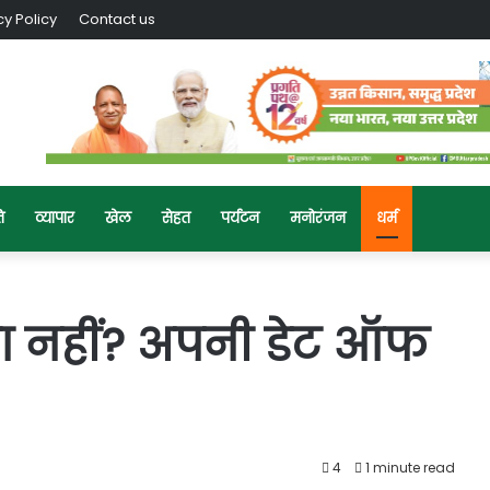
cy Policy
Contact us
ि
व्यापार
खेल
सेहत
पर्यटन
मनोरंजन
धर्म
ा नहीं? अपनी डेट ऑफ
4
1 minute read