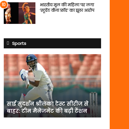
भारतीय मूल की महिला पर लगा
‘स्टूडेंट वीजा फ्रॉड’ का झूठा आरोप
Sports
साई
सुदर्शन
श्रीलंका
टेस्ट
सीरीज
से
बाहर:
टीम
साई सुदर्शन श्रीलंका टेस्ट सीरीज से
मैनेजमेंट
बाहर: टीम मैनेजमेंट की बढ़ी टेंशन
की
बढ़ी
टेंशन