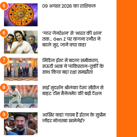
09 अगस्त 2026 का राशिफल
‘गटर जेनरेशन’ से ‘भारत की शान’
तक… Gen Z पर कंगना रनौत ने
बदले सुर, जानें क्या कहा
मिडिल ईस्ट में बदला समीकरण,
सऊदी अरब ने पाकिस्तान-तुर्की के
साथ किया बड़ा रक्षा समझौता
साई सुदर्शन श्रीलंका टेस्ट सीरीज से
बाहर: टीम मैनेजमेंट की बढ़ी टेंशन
आखिर कहां गायब हैं ईरान के सुप्रीम
लीडर मोजतबा खामेनेई?