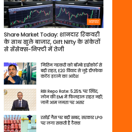
व्यापार
Share Market Today: शानदार रिकवरी
के साथ खुले बाजार, Gift Nifty के संकेतों
से सेंसेक्स-निफ्टी में तेजी
नितिन गडकरी को बॉम्बे हाईकोर्ट से
बड़ी राहत, E20 विवाद से जुड़े डीपफेक
कंटेंट हटाने का आदेश
RBI Repo Rate: 5.25% पर स्थिर,
लोन की EMI में फिलहाल राहत नहीं;
जानें आम जनता पर असर
रसोई गैस पर बड़ी खबर, सरकार LPG
पर लगा सकती है टैक्स