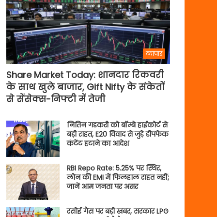
व्यापार
Share Market Today: शानदार रिकवरी
के साथ खुले बाजार, Gift Nifty के संकेतों
से सेंसेक्स-निफ्टी में तेजी
नितिन गडकरी को बॉम्बे हाईकोर्ट से
बड़ी राहत, E20 विवाद से जुड़े डीपफेक
कंटेंट हटाने का आदेश
RBI Repo Rate: 5.25% पर स्थिर,
लोन की EMI में फिलहाल राहत नहीं;
जानें आम जनता पर असर
रसोई गैस पर बड़ी खबर, सरकार LPG