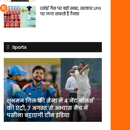
रसोई गैस पर बड़ी खबर, सरकार LPG
पर लगा सकती है टैक्स
Sports
शुभमन
गिल
की
सेना
में
4
नेट
शुभमन गिल की सेना में 4 नेट बॉलर्स
बॉलर्स
की एंट्री, 7 अगस्त से अभ्यास मैच में
की
पसीना बहाएगी टीम इंडिया
एंट्री,
7
अगस्त