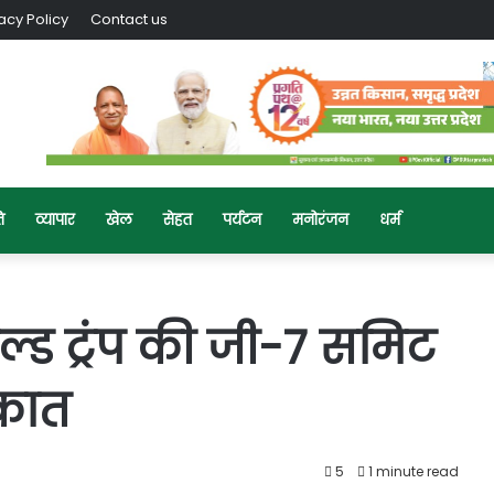
acy Policy
Contact us
ि
व्यापार
खेल
सेहत
पर्यटन
मनोरंजन
धर्म
्ड ट्रंप की जी-7 समिट
ाकात
5
1 minute read