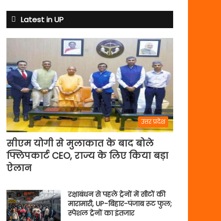
से
अभ्यास
Latest in UP
मैच
में
पसीना
बहाएगी
टीम
इंडिया
उत्तर प्रदेश
सीएम योगी से मुलाकात के बाद बोले
फ्लिपकार्ट CEO, राज्य के लिए किया बड़ा
ऐलान
रक्षाबंधन से पहले ट्रेनों में सीटों की
मारामारी, UP-बिहार-पंजाब रूट फुल;
स्पेशल ट्रेनों का इंतजार