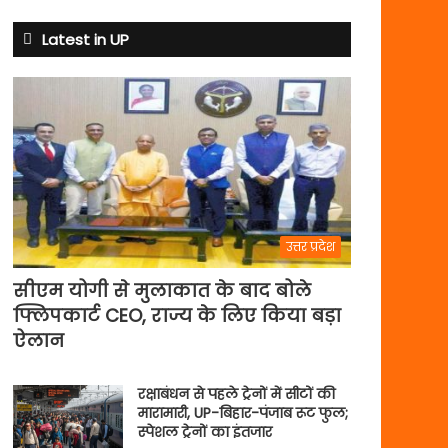
से
अभ्यास
Latest in UP
मैच
में
पसीना
बहाएगी
टीम
इंडिया
उत्तर प्रदेश
सीएम योगी से मुलाकात के बाद बोले
फ्लिपकार्ट CEO, राज्य के लिए किया बड़ा
ऐलान
रक्षाबंधन से पहले ट्रेनों में सीटों की
मारामारी, UP-बिहार-पंजाब रूट फुल;
स्पेशल ट्रेनों का इंतजार