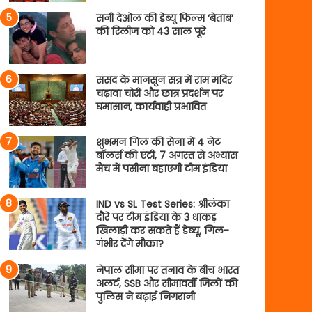
सनी देओल की डेब्यू फिल्म ‘बेताब’
की रिलीज को 43 साल पूरे
संसद के मानसून सत्र में राम मंदिर
चढ़ावा चोरी और छात्र प्रदर्शन पर
घमासान, कार्यवाही प्रभावित
शुभमन गिल की सेना में 4 नेट
बॉलर्स की एंट्री, 7 अगस्त से अभ्यास
मैच में पसीना बहाएगी टीम इंडिया
IND vs SL Test Series: श्रीलंका
दौरे पर टीम इंडिया के 3 धाकड़
खिलाड़ी कर सकते हैं डेब्यू, गिल-
गंभीर देंगे मौका?
नेपाल सीमा पर तनाव के बीच भारत
अलर्ट, SSB और सीमावर्ती जिलों की
पुलिस ने बढ़ाई निगरानी