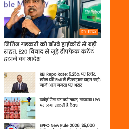
देश-विदेश
नितिन गडकरी को बॉम्बे हाईकोर्ट से बड़ी
राहत, E20 विवाद से जुड़े डीपफेक कंटेंट
हटाने का आदेश
RBI Repo Rate: 5.25% पर स्थिर,
लोन की EMI में फिलहाल राहत नहीं;
जानें आम जनता पर असर
रसोई गैस पर बड़ी खबर, सरकार LPG
पर लगा सकती है टैक्स
EPFO New Rule 2026: ₹25,000