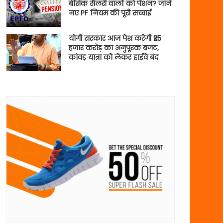
बेसिक सैलरी वालों को पेंशन? जानें
नए PF नियम की पूरी सच्चाई
योगी सरकार आज पेश करेगी ₹25
हजार करोड़ का अनुपूरक बजट,
कांवड़ यात्रा को लेकर हाईवे बंद