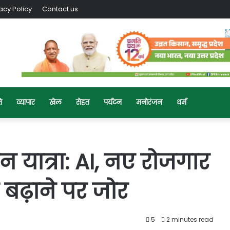
acy Policy
Contact us
ि
व्यापार
खेल
सेहत
पर्यटन
मनोरंजन
धर्म
न यात्रा: AI, नए रोजगार
र बढ़ाने पर जोर
5
2 minutes read