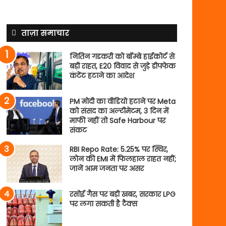
ताज़ा समाचार
नितिन गडकरी को बॉम्बे हाईकोर्ट से
बड़ी राहत, E20 विवाद से जुड़े डीपफेक
कंटेंट हटाने का आदेश
PM मोदी का वीडियो हटाने पर Meta
को संसद का अल्टीमेटम, 3 दिन में
माफी नहीं तो Safe Harbour पर
संकट
RBI Repo Rate: 5.25% पर स्थिर,
लोन की EMI में फिलहाल राहत नहीं;
जानें आम जनता पर असर
रसोई गैस पर बड़ी खबर, सरकार LPG
पर लगा सकती है टैक्स