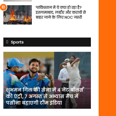
पाकिस्तान में ये क्या हो रहा है?
इस्लामाबाद, लाहौर और कराची से
बाहर जाने के लिए NOC जरूरी
Sports
शुभमन
गिल
की
सेना
में
4
नेट
शुभमन गिल की सेना में 4 नेट बॉलर्स
बॉलर्स
की एंट्री, 7 अगस्त से अभ्यास मैच में
की
पसीना बहाएगी टीम इंडिया
एंट्री,
7
अगस्त