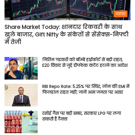
व्यापार
Share Market Today: शानदार रिकवरी के साथ
खुले बाजार, Gift Nifty के संकेतों से सेंसेक्स-निफ्टी
में तेजी
नितिन गडकरी को बॉम्बे हाईकोर्ट से बड़ी राहत,
E20 विवाद से जुड़े डीपफेक कंटेंट हटाने का आदेश
RBI Repo Rate: 5.25% पर स्थिर, लोन की EMI में
फिलहाल राहत नहीं; जानें आम जनता पर असर
रसोई गैस पर बड़ी खबर, सरकार LPG पर लगा
सकती है टैक्स