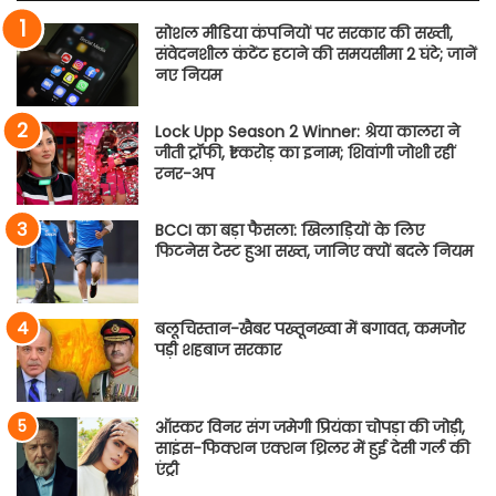
सोशल मीडिया कंपनियों पर सरकार की सख्ती,
संवेदनशील कंटेंट हटाने की समयसीमा 2 घंटे; जानें
नए नियम
Lock Upp Season 2 Winner: श्रेया कालरा ने
जीती ट्रॉफी, ₹1 करोड़ का इनाम; शिवांगी जोशी रहीं
रनर-अप
BCCI का बड़ा फैसला: खिलाड़ियों के लिए
फिटनेस टेस्ट हुआ सख्त, जानिए क्यों बदले नियम
बलूचिस्तान-खैबर पख्तूनख्वा में बगावत, कमजोर
पड़ी शहबाज सरकार
ऑस्कर विनर संग जमेगी प्रियंका चोपड़ा की जोड़ी,
साइंस-फिक्शन एक्शन थ्रिलर में हुई देसी गर्ल की
एंट्री