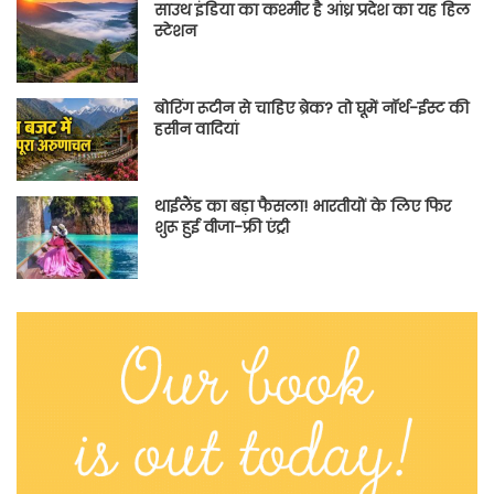
साउथ इंडिया का कश्मीर है आंध्र प्रदेश का यह हिल
स्टेशन
बोरिंग रूटीन से चाहिए ब्रेक? तो घूमें नॉर्थ-ईस्ट की
हसीन वादियां
थाईलैंड का बड़ा फैसला! भारतीयों के लिए फिर
शुरू हुई वीजा-फ्री एंट्री