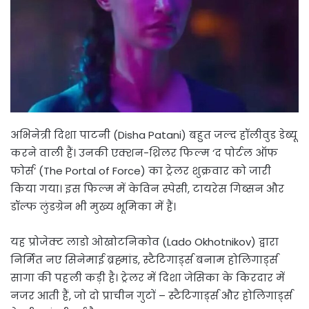
अभिनेत्री दिशा पाटनी (Disha Patani) बहुत जल्द हॉलीवुड डेब्यू
करने वाली हैं। उनकी एक्शन-थ्रिलर फिल्म ‘द पोर्टल ऑफ
फोर्स’ (The Portal of Force) का ट्रेलर शुक्रवार को जारी
किया गया। इस फिल्म में केविन स्पेसी, टायरेस गिब्सन और
डॉल्फ लुंडग्रेन भी मुख्य भूमिका में हैं।
यह प्रोजेक्ट लाडो ओखोटनिकोव (Lado Okhotnikov) द्वारा
निर्मित नए सिनेमाई ब्रह्मांड, स्टैटिगार्ड्स बनाम होलिगार्ड्स
सागा की पहली कड़ी है। ट्रेलर में दिशा जेसिका के किरदार में
नजर आती हैं, जो दो प्राचीन गुटों – स्टैटिगार्ड्स और होलिगार्ड्स