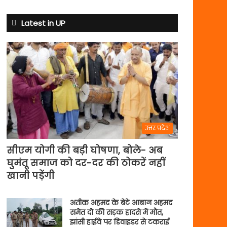
से
अभ्यास
Latest in UP
मैच
में
पसीना
बहाएगी
टीम
इंडिया
उत्तर प्रदेश
सीएम योगी की बड़ी घोषणा, बोले- अब
घुमंतू समाज को दर-दर की ठोकरें नहीं
खानी पड़ेंगी
अतीक अहमद के बेटे आबान अहमद
समेत दो की सड़क हादसे में मौत,
झांसी हाईवे पर डिवाइडर से टकराई