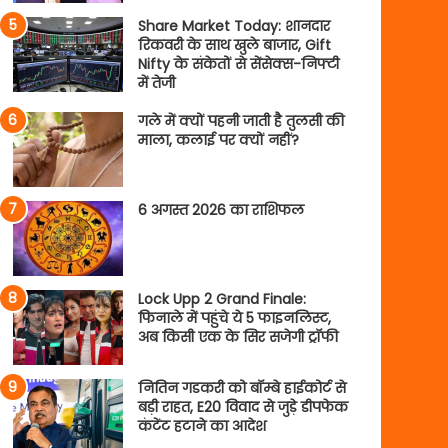
Share Market Today: शानदार
रिकवरी के साथ खुले बाजार, Gift
Nifty के संकेतों से सेंसेक्स-निफ्टी
में तेजी
गले में क्यों पहनी जाती है तुलसी की
माला, कलाई पर क्यों नहीं?
6 अगस्त 2026 का राशिफल
Lock Upp 2 Grand Finale:
फिनाले में पहुंचे ये 5 फाइनलिस्ट,
अब किसी एक के सिर सजेगी ट्रॉफी
नितिन गडकरी को बॉम्बे हाईकोर्ट से
बड़ी राहत, E20 विवाद से जुड़े डीपफेक
कंटेंट हटाने का आदेश