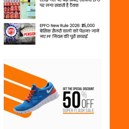
रसोई गैस पर बड़ी खबर, सरकार LPG
पर लगा सकती है टैक्स
EPFO New Rule 2026: ₹25,000
बेसिक सैलरी वालों को पेंशन? जानें
नए PF नियम की पूरी सच्चाई