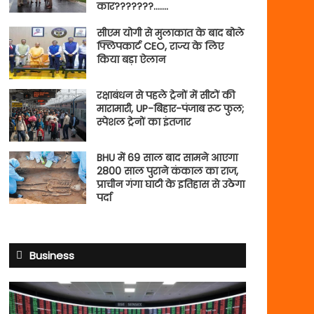
कार???????…….
सीएम योगी से मुलाकात के बाद बोले
फ्लिपकार्ट CEO, राज्य के लिए
किया बड़ा ऐलान
रक्षाबंधन से पहले ट्रेनों में सीटों की
मारामारी, UP-बिहार-पंजाब रूट फुल;
स्पेशल ट्रेनों का इंतजार
BHU में 69 साल बाद सामने आएगा
2800 साल पुराने कंकाल का राज,
प्राचीन गंगा घाटी के इतिहास से उठेगा
पर्दा
Business