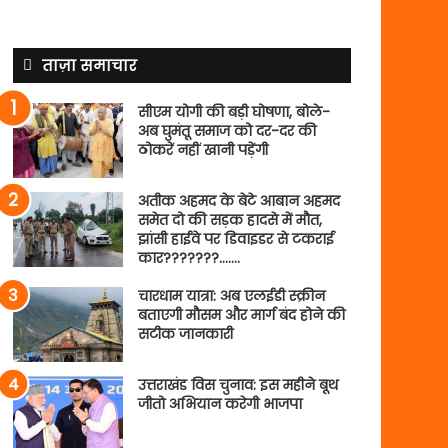
ताज़ा समाचार
सीएम योगी की बड़ी घोषणा, बोले-
अब घुमंतू समाज को दर-दर की
ठोकरें नहीं खानी पड़ेंगी
अतीक अहमद के बेटे आबान अहमद
समेत दो की सड़क हादसे में मौत,
झांसी हाईवे पर डिवाइडर से टकराई
कार???????…….
चारधाम यात्रा: अब एलईडी स्क्रीन
बताएगी मौसम और मार्ग बंद होने की
सटीक जानकारी
उत्तराखंड विस चुनाव: इस महीने बूथ
जीतो अभियान करेगी भाजपा