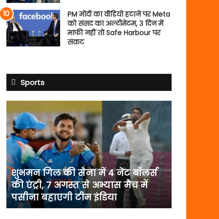
PM मोदी का वीडियो हटाने पर Meta
को संसद का अल्टीमेटम, 3 दिन में
माफी नहीं तो Safe Harbour पर
संकट
Sports
शुभमन
गिल
की
सेना
में
4
नेट
शुभमन गिल की सेना में 4 नेट बॉलर्स
बॉलर्स
की एंट्री, 7 अगस्त से अभ्यास मैच में
की
पसीना बहाएगी टीम इंडिया
एंट्री,
7
अगस्त