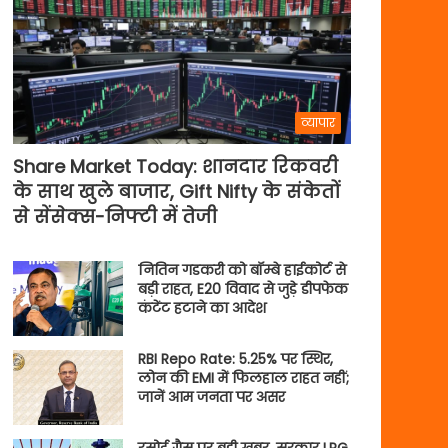
व्यापार
Share Market Today: शानदार रिकवरी
के साथ खुले बाजार, Gift Nifty के संकेतों
से सेंसेक्स-निफ्टी में तेजी
नितिन गडकरी को बॉम्बे हाईकोर्ट से
बड़ी राहत, E20 विवाद से जुड़े डीपफेक
कंटेंट हटाने का आदेश
RBI Repo Rate: 5.25% पर स्थिर,
लोन की EMI में फिलहाल राहत नहीं;
जानें आम जनता पर असर