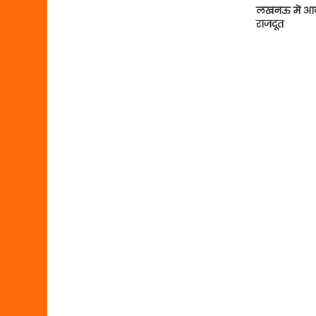
लखनऊ में आज ज
राजदूत