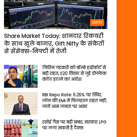
व्यापार
Share Market Today: शानदार रिकवरी
के साथ खुले बाजार, Gift Nifty के संकेतों
से सेंसेक्स-निफ्टी में तेजी
नितिन गडकरी को बॉम्बे हाईकोर्ट से
बड़ी राहत, E20 विवाद से जुड़े डीपफेक
कंटेंट हटाने का आदेश
RBI Repo Rate: 5.25% पर स्थिर,
लोन की EMI में फिलहाल राहत नहीं;
जानें आम जनता पर असर
रसोई गैस पर बड़ी खबर, सरकार LPG
पर लगा सकती है टैक्स