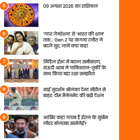
09 अगस्त 2026 का राशिफल
‘गटर जेनरेशन’ से ‘भारत की शान’
तक… Gen Z पर कंगना रनौत ने
बदले सुर, जानें क्या कहा
मिडिल ईस्ट में बदला समीकरण,
सऊदी अरब ने पाकिस्तान-तुर्की के
साथ किया बड़ा रक्षा समझौता
साई सुदर्शन श्रीलंका टेस्ट सीरीज से
बाहर: टीम मैनेजमेंट की बढ़ी टेंशन
आखिर कहां गायब हैं ईरान के सुप्रीम
लीडर मोजतबा खामेनेई?