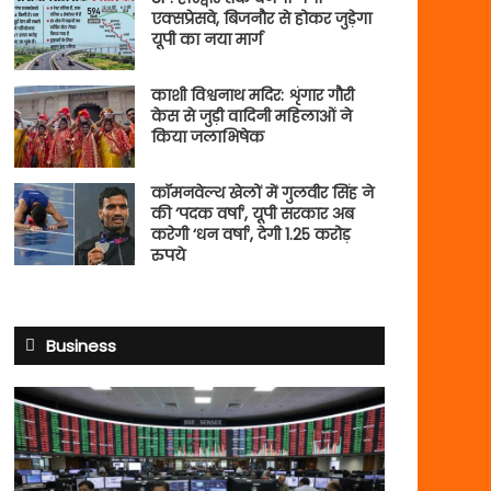
एक्सप्रेसवे, बिजनौर से होकर जुड़ेगा
यूपी का नया मार्ग
काशी विश्वनाथ मदिर: शृंगार गौरी
केस से जुड़ी वादिनी महिलाओं ने
किया जलाभिषेक
कॉमनवेल्थ खेलों में गुलवीर सिंह ने
की ‘पदक वर्षा’, यूपी सरकार अब
करेगी ‘धन वर्षा’, देगी 1.25 करोड़
रुपये
Business