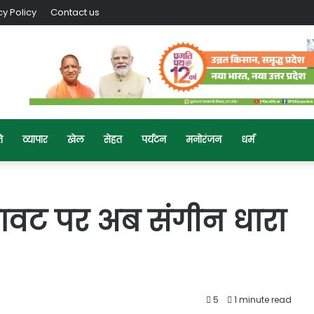
cy Policy
Contact us
ि
व्यापार
खेल
सेहत
पर्यटन
मनोरंजन
धर्म
 मिलावट पर अब संगीन धारा
5
1 minute read