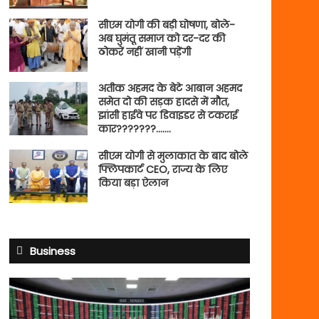
सीएम योगी की बड़ी घोषणा, बोले-
अब घुमंतू समाज को दर-दर की
ठोकरें नहीं खानी पड़ेंगी
अतीक अहमद के बेटे आबान अहमद
समेत दो की सड़क हादसे में मौत,
झांसी हाईवे पर डिवाइडर से टकराई
कार???????…….
सीएम योगी से मुलाकात के बाद बोले
फ्लिपकार्ट CEO, राज्य के लिए
किया बड़ा ऐलान
Business