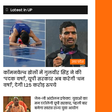
क्यों
बदले
Latest in UP
नियम
उत्तर प्रदेश
कॉमनवेल्थ खेलों में गुलवीर सिंह ने की
‘पदक वर्षा’, यूपी सरकार अब करेगी ‘धन
वर्षा’, देगी 1.25 करोड़ रुपये
जेन-जी आंदोलन इफेक्ट: युवाओं का
मन टटोलेगी यूपी सरकार, पहली बार
बनेगा स्वतंत्र राज्य युवा आयोग