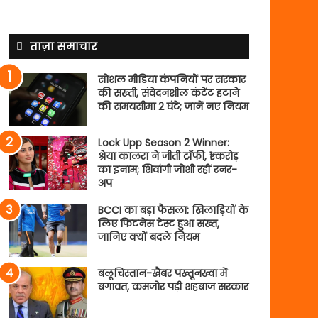
ताज़ा समाचार
सोशल मीडिया कंपनियों पर सरकार
की सख्ती, संवेदनशील कंटेंट हटाने
की समयसीमा 2 घंटे; जानें नए नियम
Lock Upp Season 2 Winner:
श्रेया कालरा ने जीती ट्रॉफी, ₹1 करोड़
का इनाम; शिवांगी जोशी रहीं रनर-
अप
BCCI का बड़ा फैसला: खिलाड़ियों के
लिए फिटनेस टेस्ट हुआ सख्त,
जानिए क्यों बदले नियम
बलूचिस्तान-खैबर पख्तूनख्वा में
बगावत, कमजोर पड़ी शहबाज सरकार