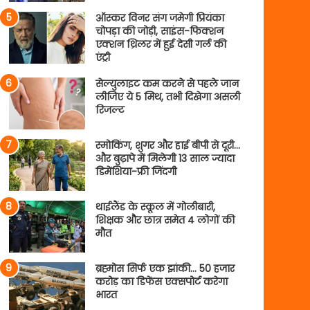
ऑस्कर विनर संग जमेगी प्रियंका
चोपड़ा की जोड़ी, साइंस-फिक्शन
एक्शन थ्रिलर में हुई देसी गर्ल की
एंट्री
सेल्युलाइट कम करने से पहले जान
लीजिए ये 5 मिथ, तभी दिखेगा असली
रिजल्ट
स्मोकिंग, शुगर और हाई बीपी से दूरी…
और बुढ़ापे में मिलेगी 13 साल ज्यादा
डिमेंशिया-फ्री जिंदगी
थाईलैंड के स्कूल में गोलीबारी,
शिक्षक और छात्र समेत 4 लोगों की
मौत
ब्रह्मोस सिर्फ एक झांकी… 50 हजार
करोड़ का डिफेंस एक्सपोर्ट करेगा
भारत