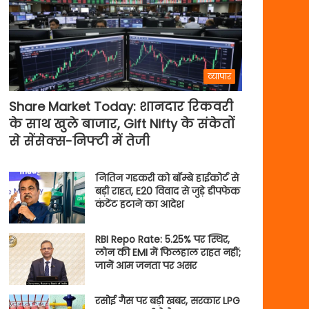
व्यापार
Share Market Today: शानदार रिकवरी
के साथ खुले बाजार, Gift Nifty के संकेतों
से सेंसेक्स-निफ्टी में तेजी
नितिन गडकरी को बॉम्बे हाईकोर्ट से
बड़ी राहत, E20 विवाद से जुड़े डीपफेक
कंटेंट हटाने का आदेश
RBI Repo Rate: 5.25% पर स्थिर,
लोन की EMI में फिलहाल राहत नहीं;
जानें आम जनता पर असर
रसोई गैस पर बड़ी खबर, सरकार LPG