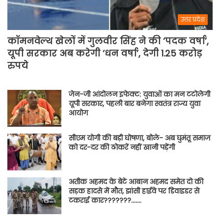
उत्तर प्रदेश
कॉमनवेल्थ खेलों में गुलवीर सिंह ने की ‘पदक वर्षा’,
यूपी सरकार अब करेगी ‘धन वर्षा’, देगी 1.25 करोड़
रुपये
जेन-जी आंदोलन इफेक्ट: युवाओं का मन टटोलेगी
यूपी सरकार, पहली बार बनेगा स्वतंत्र राज्य युवा
आयोग
सीएम योगी की बड़ी घोषणा, बोले- अब घुमंतू समाज
को दर-दर की ठोकरें नहीं खानी पड़ेंगी
अतीक अहमद के बेटे आबान अहमद समेत दो की
सड़क हादसे में मौत, झांसी हाईवे पर डिवाइडर से
टकराई कार???????…….