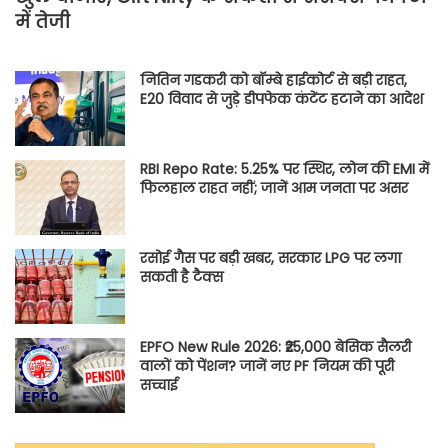
में तेजी
नितिन गडकरी को बॉम्बे हाईकोर्ट से बड़ी राहत,
E20 विवाद से जुड़े डीपफेक कंटेंट हटाने का आदेश
RBI Repo Rate: 5.25% पर स्थिर, लोन की EMI में
फिलहाल राहत नहीं; जानें आम जनता पर असर
रसोई गैस पर बड़ी खबर, सरकार LPG पर लगा
सकती है टैक्स
EPFO New Rule 2026: ₹25,000 बेसिक सैलरी
वालों को पेंशन? जानें नए PF नियम की पूरी
सच्चाई