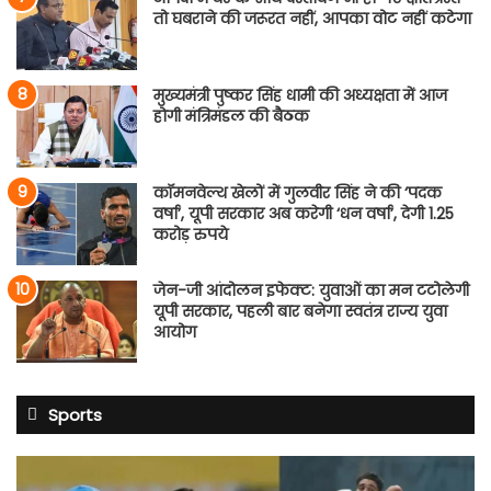
तो घबराने की जरूरत नहीं, आपका वोट नहीं कटेगा
मुख्यमंत्री पुष्कर सिंह धामी की अध्यक्षता में आज
होगी मंत्रिमंडल की बैठक
कॉमनवेल्थ खेलों में गुलवीर सिंह ने की ‘पदक
वर्षा’, यूपी सरकार अब करेगी ‘धन वर्षा’, देगी 1.25
करोड़ रुपये
जेन-जी आंदोलन इफेक्ट: युवाओं का मन टटोलेगी
यूपी सरकार, पहली बार बनेगा स्वतंत्र राज्य युवा
आयोग
Sports
शुभमन
गिल