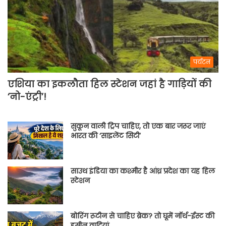
पर्यटन
एशिया का इकलौता हिल स्टेशन जहां है गाड़ियों की
‘नो-एंट्री’!
सुकून वाली ट्रिप चाहिए, तो एक बार जरूर जाएं
भारत की ‘साइलेंट सिटी’
साउथ इंडिया का कश्मीर है आंध्र प्रदेश का यह हिल
स्टेशन
बोरिंग रूटीन से चाहिए ब्रेक? तो घूमें नॉर्थ-ईस्ट की
हसीन वादियां