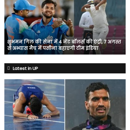
की
सेना
में
4
नेट
बॉलर्स
शुभमन गिल की सेना में 4 नेट बॉलर्स की एंट्री, 7 अगस्त
की
से अभ्यास मैच में पसीना बहाएगी टीम इंडिया
एंट्री,
7
अगस्त
से
Latest in UP
अभ्यास
मैच
में
पसीना
बहाएगी
टीम
इंडिया