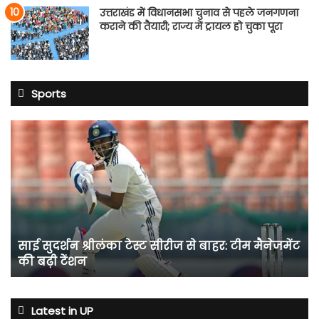
उत्तराखंड में विधानसभा चुनाव से पहले जनगणना
कराने की तैयारी; राज्य में ट्रायल हो चुका पूरा
Sports
साई
सुदर्शन
श्रीलंका
टेस्ट
सीरीज
से
बाहर:
टीम
साई सुदर्शन श्रीलंका टेस्ट सीरीज से बाहर: टीम मैनेजमेंट
मैनेजमेंट
की बढ़ी टेंशन
की
बढ़ी
टेंशन
Latest in UP