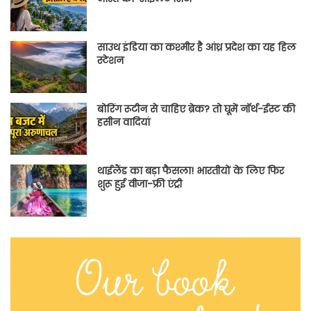
साउथ इंडिया का कश्मीर है आंध्र प्रदेश का यह हिल
स्टेशन
बोरिंग रूटीन से चाहिए ब्रेक? तो घूमें नॉर्थ-ईस्ट की
हसीन वादियां
थाईलैंड का बड़ा फैसला! भारतीयों के लिए फिर
शुरू हुई वीजा-फ्री एंट्री