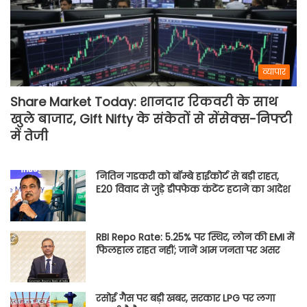
व्यापार
Share Market Today: शानदार रिकवरी के साथ
खुले बाजार, Gift Nifty के संकेतों से सेंसेक्स-निफ्टी
में तेजी
नितिन गडकरी को बॉम्बे हाईकोर्ट से बड़ी राहत,
E20 विवाद से जुड़े डीपफेक कंटेंट हटाने का आदेश
RBI Repo Rate: 5.25% पर स्थिर, लोन की EMI में
फिलहाल राहत नहीं; जानें आम जनता पर असर
रसोई गैस पर बड़ी खबर, सरकार LPG पर लगा