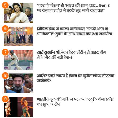
‘गटर जेनरेशन’ से ‘भारत की शान’ तक… Gen Z
पर कंगना रनौत ने बदले सुर, जानें क्या कहा
मिडिल ईस्ट में बदला समीकरण, सऊदी अरब ने
पाकिस्तान-तुर्की के साथ किया बड़ा रक्षा समझौता
साई सुदर्शन श्रीलंका टेस्ट सीरीज से बाहर: टीम
मैनेजमेंट की बढ़ी टेंशन
आखिर कहां गायब हैं ईरान के सुप्रीम लीडर मोजतबा
खामेनेई?
भारतीय मूल की महिला पर लगा ‘स्टूडेंट वीजा फ्रॉड’
का झूठा आरोप