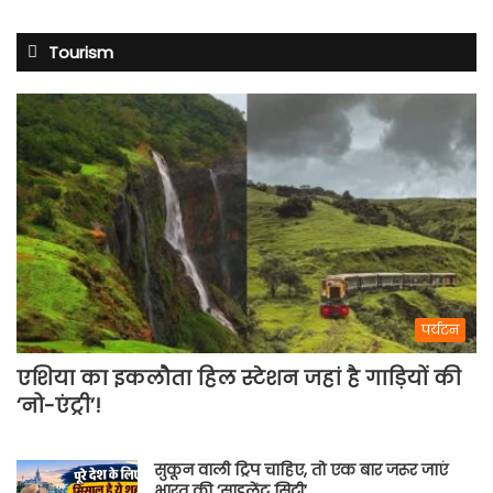
Tourism
पर्यटन
एशिया का इकलौता हिल स्टेशन जहां है गाड़ियों की
‘नो-एंट्री’!
सुकून वाली ट्रिप चाहिए, तो एक बार जरूर जाएं
भारत की ‘साइलेंट सिटी’