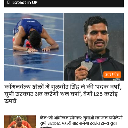
से
Latest in UP
अभ्यास
मैच
में
पसीना
बहाएगी
टीम
इंडिया
उत्तर प्रदेश
कॉमनवेल्थ खेलों में गुलवीर सिंह ने की ‘पदक वर्षा’,
यूपी सरकार अब करेगी ‘धन वर्षा’, देगी 1.25 करोड़
रुपये
जेन-जी आंदोलन इफेक्ट: युवाओं का मन टटोलेगी
यूपी सरकार, पहली बार बनेगा स्वतंत्र राज्य युवा