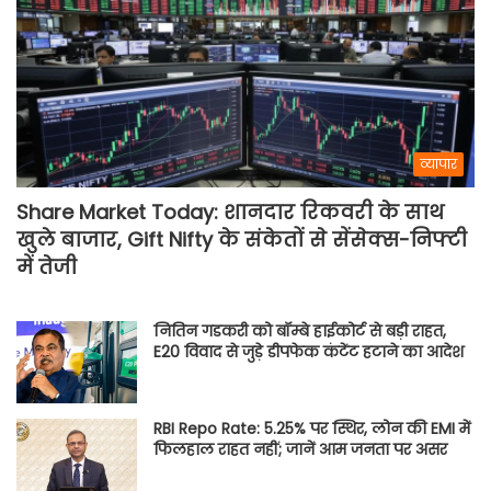
व्यापार
Share Market Today: शानदार रिकवरी के साथ
खुले बाजार, Gift Nifty के संकेतों से सेंसेक्स-निफ्टी
में तेजी
नितिन गडकरी को बॉम्बे हाईकोर्ट से बड़ी राहत,
E20 विवाद से जुड़े डीपफेक कंटेंट हटाने का आदेश
RBI Repo Rate: 5.25% पर स्थिर, लोन की EMI में
फिलहाल राहत नहीं; जानें आम जनता पर असर