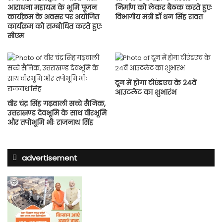
आराधना महायज्ञ के भूमि पूजन
निर्माण को लेकर बैठक करते हुएः
कार्यक्रम के अवसर पर अयोजित
विभागीय मंत्री डाॅ धन सिंह रावत
कार्यक्रम को सम्बोधित करते हुएः
सीएम
दून में होगा टीएंडएच के 24वें
आउटलेट का शुभारंभ
वीर चंद्र सिंह गढ़वाली सच्चे सैनिक,
उत्तराखण्ड देवभूमि के साथ वीरभूमि
और तपोभूमि भीः राजनाथ सिंह
advertisement