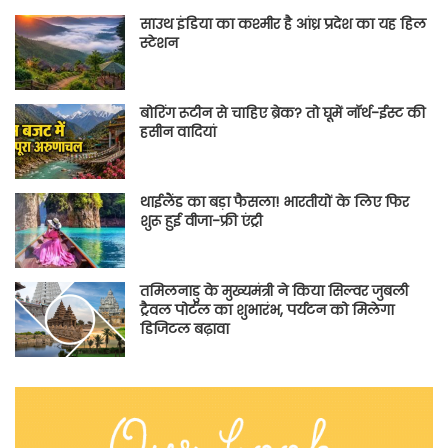
साउथ इंडिया का कश्मीर है आंध्र प्रदेश का यह हिल
स्टेशन
बोरिंग रूटीन से चाहिए ब्रेक? तो घूमें नॉर्थ-ईस्ट की
हसीन वादियां
थाईलैंड का बड़ा फैसला! भारतीयों के लिए फिर
शुरू हुई वीजा-फ्री एंट्री
तमिलनाडु के मुख्यमंत्री ने किया सिल्वर जुबली
ट्रैवल पोर्टल का शुभारंभ, पर्यटन को मिलेगा
डिजिटल बढ़ावा