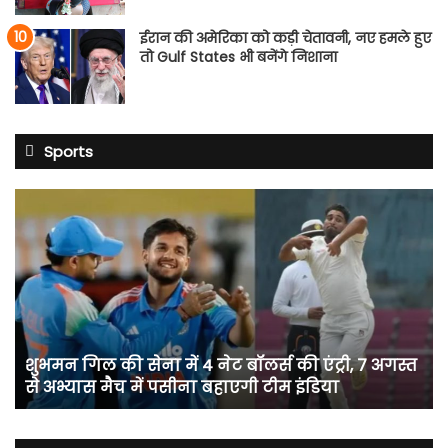
ईरान की अमेरिका को कड़ी चेतावनी, नए हमले हुए
तो Gulf States भी बनेंगे निशाना
Sports
शुभमन
गिल
की
सेना
में
4
नेट
बॉलर्स
शुभमन गिल की सेना में 4 नेट बॉलर्स की एंट्री, 7 अगस्त
की
से अभ्यास मैच में पसीना बहाएगी टीम इंडिया
एंट्री,
7
अगस्त