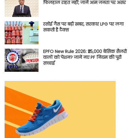
फिलहाल राहत नहीं; जानें आम जनता पर असर
रसोई गैस पर बड़ी खबर, सरकार LPG पर लगा
सकती है टैक्स
EPFO New Rule 2026: ₹25,000 बेसिक सैलरी
वालों को पेंशन? जानें नए PF नियम की पूरी
सच्चाई