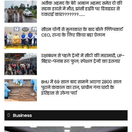
अतीक अहमद के बेटे आबान अहमद समेत दो की
सड़क हादसे में मौत, झांसी हाईवे पर डिवाइडर से
टकराई कार???????…….
सीएम योगी से मुलाकात के बाद बोले फ्लिपकार्ट
CEO, राज्य के लिए किया बड़ा ऐलान
रक्षाबंधन से पहले ट्रेनों में सीटों की मारामारी, UP-
बिहार-पंजाब रूट फुल; स्पेशल ट्रेनों का इंतजार
BHU में 69 साल बाद सामने आएगा 2800 साल
पुराने कंकाल का राज, प्राचीन गंगा घाटी के
इतिहास से उठेगा पर्दा
Business