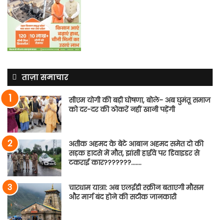
ताज़ा समाचार
सीएम योगी की बड़ी घोषणा, बोले- अब घुमंतू समाज
को दर-दर की ठोकरें नहीं खानी पड़ेंगी
अतीक अहमद के बेटे आबान अहमद समेत दो की
सड़क हादसे में मौत, झांसी हाईवे पर डिवाइडर से
टकराई कार???????…….
चारधाम यात्रा: अब एलईडी स्क्रीन बताएगी मौसम
और मार्ग बंद होने की सटीक जानकारी