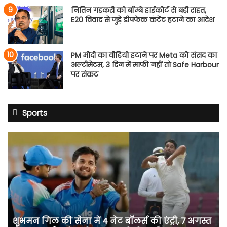
नितिन गडकरी को बॉम्बे हाईकोर्ट से बड़ी राहत,
E20 विवाद से जुड़े डीपफेक कंटेंट हटाने का आदेश
PM मोदी का वीडियो हटाने पर Meta को संसद का
अल्टीमेटम, 3 दिन में माफी नहीं तो Safe Harbour
पर संकट
Sports
शुभमन
गिल
की
सेना
में
4
नेट
बॉलर्स
शुभमन गिल की सेना में 4 नेट बॉलर्स की एंट्री, 7 अगस्त
की