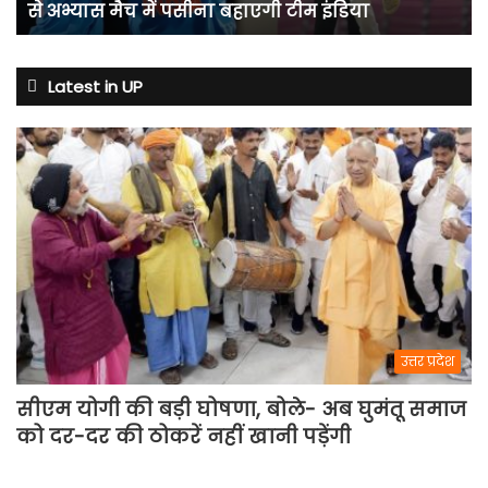
से अभ्यास मैच में पसीना बहाएगी टीम इंडिया
एंट्री,
7
अगस्त
से
Latest in UP
अभ्यास
मैच
में
पसीना
बहाएगी
टीम
इंडिया
उत्तर प्रदेश
सीएम योगी की बड़ी घोषणा, बोले- अब घुमंतू समाज
को दर-दर की ठोकरें नहीं खानी पड़ेंगी