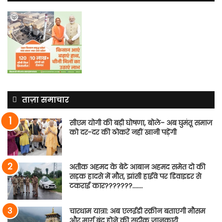
ताज़ा समाचार
सीएम योगी की बड़ी घोषणा, बोले- अब घुमंतू समाज
को दर-दर की ठोकरें नहीं खानी पड़ेंगी
अतीक अहमद के बेटे आबान अहमद समेत दो की
सड़क हादसे में मौत, झांसी हाईवे पर डिवाइडर से
टकराई कार???????…….
चारधाम यात्रा: अब एलईडी स्क्रीन बताएगी मौसम
और मार्ग बंद होने की सटीक जानकारी