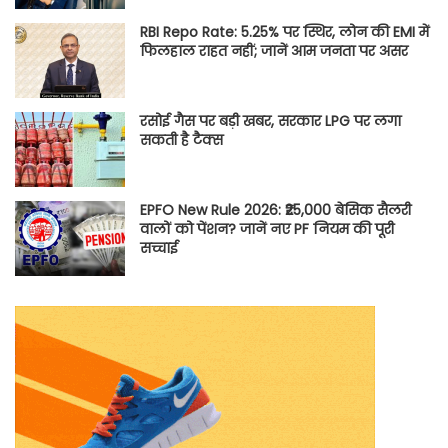
RBI Repo Rate: 5.25% पर स्थिर, लोन की EMI में
फिलहाल राहत नहीं; जानें आम जनता पर असर
रसोई गैस पर बड़ी खबर, सरकार LPG पर लगा
सकती है टैक्स
EPFO New Rule 2026: ₹25,000 बेसिक सैलरी
वालों को पेंशन? जानें नए PF नियम की पूरी
सच्चाई