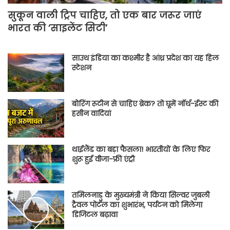
सुकून वाली ट्रिप चाहिए, तो एक बार जरूर जाएं
भारत की ‘साइलेंट सिटी’
साउथ इंडिया का कश्मीर है आंध्र प्रदेश का यह हिल
स्टेशन
बोरिंग रूटीन से चाहिए ब्रेक? तो घूमें नॉर्थ-ईस्ट की
हसीन वादियां
थाईलैंड का बड़ा फैसला! भारतीयों के लिए फिर
शुरू हुई वीजा-फ्री एंट्री
तमिलनाडु के मुख्यमंत्री ने किया सिल्वर जुबली
ट्रैवल पोर्टल का शुभारंभ, पर्यटन को मिलेगा
डिजिटल बढ़ावा