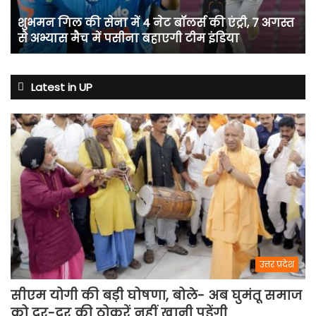
बॉलर्स
शुभमन गिल की सेना में 4 नेट बॉलर्स की एंट्री, 7 अगस्त
की
से अभ्यास मैच में पसीना बहाएगी टीम इंडिया
एंट्री,
7
अगस्त
से
Latest in UP
अभ्यास
मैच
में
पसीना
बहाएगी
टीम
इंडिया
उत्तर प्रदेश
सीएम योगी की बड़ी घोषणा, बोले- अब घुमंतू समाज
को दर-दर की ठोकरें नहीं खानी पड़ेंगी