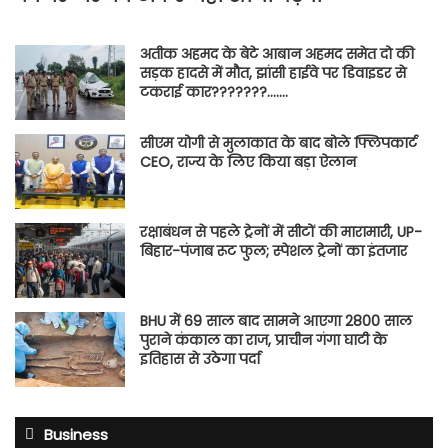
अतीक अहमद के बेटे आबान अहमद समेत दो की
सड़क हादसे में मौत, झांसी हाईवे पर डिवाइडर से
टकराई कार???????…….
सीएम योगी से मुलाकात के बाद बोले फ्लिपकार्ट
CEO, राज्य के लिए किया बड़ा ऐलान
रक्षाबंधन से पहले ट्रेनों में सीटों की मारामारी, UP-
बिहार-पंजाब रूट फुल; स्पेशल ट्रेनों का इंतजार
BHU में 69 साल बाद सामने आएगा 2800 साल
पुराने कंकाल का राज, प्राचीन गंगा घाटी के
इतिहास से उठेगा पर्दा
Business