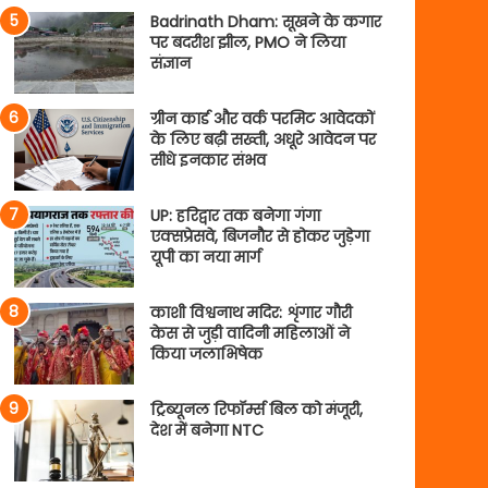
Badrinath Dham: सूखने के कगार
पर बदरीश झील, PMO ने लिया
संज्ञान
ग्रीन कार्ड और वर्क परमिट आवेदकों
के लिए बढ़ी सख्ती, अधूरे आवेदन पर
सीधे इनकार संभव
UP: हरिद्वार तक बनेगा गंगा
एक्सप्रेसवे, बिजनौर से होकर जुड़ेगा
यूपी का नया मार्ग
काशी विश्वनाथ मदिर: शृंगार गौरी
केस से जुड़ी वादिनी महिलाओं ने
किया जलाभिषेक
ट्रिब्यूनल रिफॉर्म्स बिल को मंजूरी,
देश में बनेगा NTC