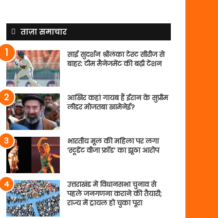
ताज़ा समाचार
साई सुदर्शन श्रीलंका टेस्ट सीरीज से
बाहर: टीम मैनेजमेंट की बढ़ी टेंशन
आखिर कहां गायब हैं ईरान के सुप्रीम
लीडर मोजतबा खामेनेई?
भारतीय मूल की महिला पर लगा
‘स्टूडेंट वीजा फ्रॉड’ का झूठा आरोप
उत्तराखंड में विधानसभा चुनाव से
पहले जनगणना कराने की तैयारी;
राज्य में ट्रायल हो चुका पूरा