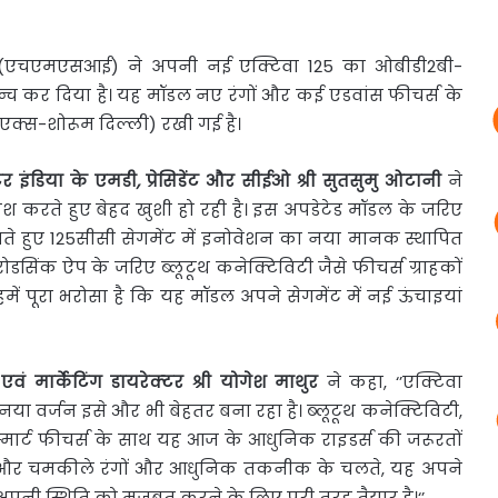
या (एचएमएसआई) ने अपनी नई एक्टिवा
125 का ओबीडी2बी-
ॉन्च कर दिया है। यह मॉडल नए रंगों और कई एडवांस फीचर्स के
एक्स-शोरूम दिल्ली) रखी गई है।
टर
इंडिया
के
एमडी
,
प्रेसिडेंट
और
सीईओ
श्री
सुतसुमु
ओटानी
ने
श करते हुए बेहद खुशी हो रही है। इस अपडेटेड मॉडल के जरिए
 रखते हुए 125सीसी सेगमेंट में इनोवेशन का नया मानक स्थापित
 रोडसिंक ऐप के जरिए ब्लूटूथ कनेक्टिविटी जैसे फीचर्स ग्राहकों
ं पूरा भरोसा है कि यह मॉडल अपने सेगमेंट में नई ऊंचाइयां
एवं
मार्केटिंग
डायरेक्
टर
श्री
योगेश
माथुर
ने कहा, ‘’एक्टिवा
नया वर्जन इसे और भी बेहतर बना रहा है। ब्‍लूटूथ कनेक्टिविटी,
स्‍मार्ट फीचर्स के साथ यह आज के आधुनिक राइडर्स की जरूरतों
ए नए और चमकीले रंगों और आधुनिक तकनीक के चलते, यह अपने
 अपनी स्थिति को मजबूत करने के लिए पूरी तरह तैयार है।‘’