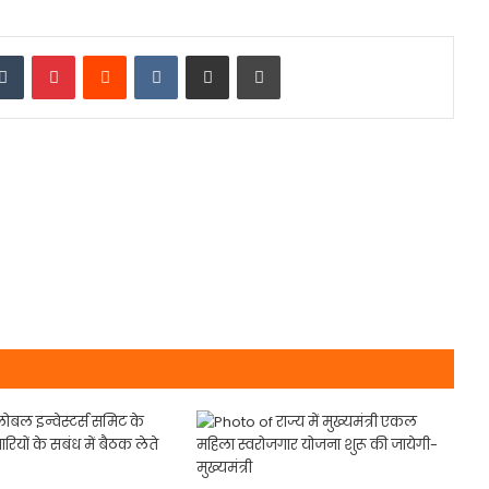
edIn
Tumblr
Pinterest
Reddit
VKontakte
Share via Email
Print