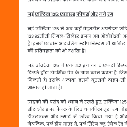
नई
एक्टिवा
125:
एडवांस्
ड
फीचर्स
और
नये
रंग
नई एक्टिवा 125 में अब कई बेहतरीन अपग्रेड्स जोड़े
123.92सीसी सिंगल-सिलेंडर इंजन अब ओबीडी2बी अनुप
है। इसमें एडवांस आइडलिंग स्‍टॉप सिस्‍टम भी शामिल 
की प्रतिबद्धता को भी दर्शाता है।
नई एक्टिवा 125 में एक 4.2 इंच का टीएफटी डिस्‍प्‍ल
डिस्प्ले होंडा रोडसिंक ऐप के साथ काम करता है, जि
मिलती हैं। इसके अलावा, इसमें यूएसबी टाइप-सी च
आसान हो जाता है।
ग्राहकों की पसंद को ध्यान में रखते हुए, एक्टिवा 
सीट और इनर पैनल के लिए चमकीला भूरा रंग जोड़ा ग
डीएलएक्स और स्‍मार्ट में लॉन्च किया गया है और 
मेटलिक, पर्ल डीप ग्राउंड ग्रे, पर्ल सिरेन ब्‍लू, रेबेल