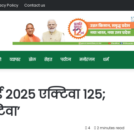
acy Policy
Contact us
ि
व्यापार
खेल
सेहत
पर्यटन
मनोरंजन
धर्म
नई 2025 एक्टिवा 125;
िवा’
4
2 minutes read