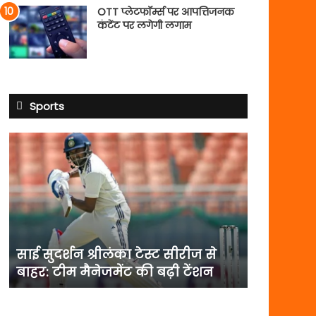
OTT प्लेटफॉर्म्स पर आपत्तिजनक
कंटेंट पर लगेगी लगाम
Sports
साई
सुदर्शन
श्रीलंका
टेस्ट
सीरीज
से
बाहर:
टीम
साई सुदर्शन श्रीलंका टेस्ट सीरीज से
मैनेजमेंट
बाहर: टीम मैनेजमेंट की बढ़ी टेंशन
की
बढ़ी
टेंशन