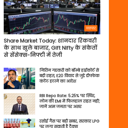
व्यापार
Share Market Today: शानदार रिकवरी
के साथ खुले बाजार, Gift Nifty के संकेतों
से सेंसेक्स-निफ्टी में तेजी
नितिन गडकरी को बॉम्बे हाईकोर्ट से
बड़ी राहत, E20 विवाद से जुड़े डीपफेक
कंटेंट हटाने का आदेश
RBI Repo Rate: 5.25% पर स्थिर,
लोन की EMI में फिलहाल राहत नहीं;
जानें आम जनता पर असर
रसोई गैस पर बड़ी खबर, सरकार LPG
पर लगा सकती है टैक्स