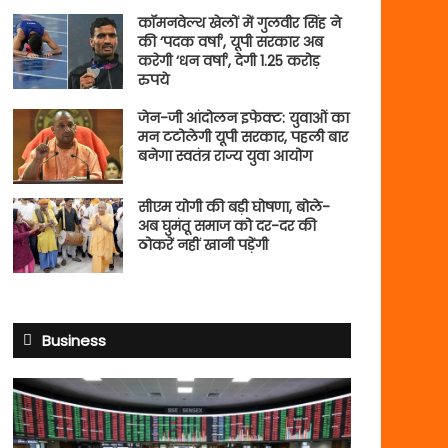
कॉमनवेल्थ खेलों में गुलवीर सिंह ने
की ‘पदक वर्षा’, यूपी सरकार अब
करेगी ‘धन वर्षा’, देगी 1.25 करोड़
रुपये
जेन-जी आंदोलन इफेक्ट: युवाओं का
मन टटोलेगी यूपी सरकार, पहली बार
बनेगा स्वतंत्र राज्य युवा आयोग
सीएम योगी की बड़ी घोषणा, बोले-
अब घुमंतू समाज को दर-दर की
ठोकरें नहीं खानी पड़ेंगी
Business