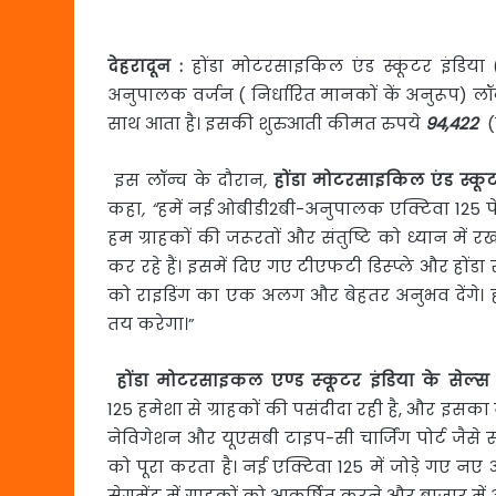
देहरादून
:
होंडा मोटरसाइकिल एंड स्कूटर इंडि
अनुपालक वर्जन ( निर्धारित मानकों कें अनुरूप) ल
साथ आता है। इसकी शुरुआती कीमत रुपये
94,422
(
इस लॉन्च के दौरान
,
होंडा
मोटरसाइकिल
एंड
स्कू
कहा
, “
हमें नई ओबीडी2बी-अनुपालक एक्टिवा 125 पे
हम ग्राहकों की जरूरतों और संतुष्टि को ध्यान में
कर रहे हैं। इसमें दिए गए टीएफटी डिस्प्ले और होंडा
को राइडिंग का एक अलग और बेहतर अनुभव देंगे। हमे
तय करेगा।”
होंडा
मोटरसाइकल
एण्
ड
स्
कूटर
इंडिया
के
सेल्
स
125 हमेशा से ग्राहकों की पसंदीदा रही है, और इसका 
नेविगेशन और यूएसबी टाइप-सी चार्जिंग पोर्ट जैसे 
को पूरा करता है। नई एक्टिवा 125 में जोड़े ग
सेगमेंट में ग्राहकों को आकर्षित करने और बाजार में