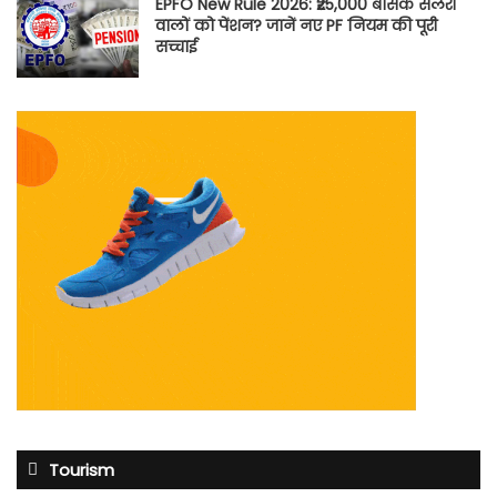
EPFO New Rule 2026: ₹25,000 बेसिक सैलरी
वालों को पेंशन? जानें नए PF नियम की पूरी
सच्चाई
Tourism