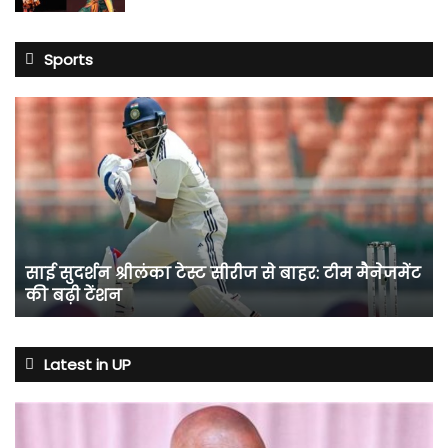
Sports
साई
सुदर्शन
श्रीलंका
टेस्ट
सीरीज
से
बाहर:
टीम
साई सुदर्शन श्रीलंका टेस्ट सीरीज से बाहर: टीम मैनेजमेंट
मैनेजमेंट
की बढ़ी टेंशन
की
बढ़ी
टेंशन
Latest in UP