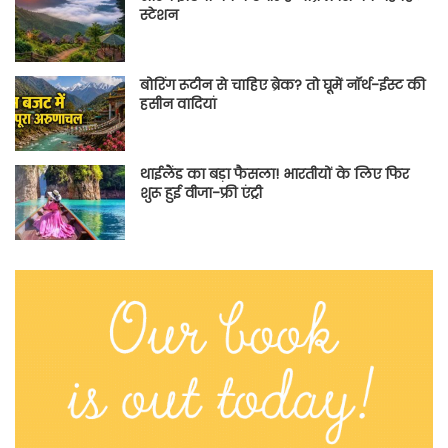
स्टेशन
बोरिंग रूटीन से चाहिए ब्रेक? तो घूमें नॉर्थ-ईस्ट की
हसीन वादियां
थाईलैंड का बड़ा फैसला! भारतीयों के लिए फिर
शुरू हुई वीजा-फ्री एंट्री