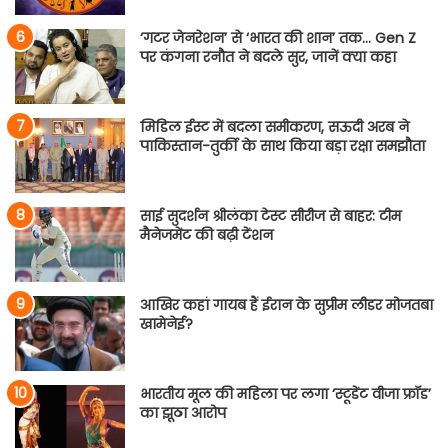
‘गटर जेनरेशन’ से ‘भारत की शान’ तक… Gen Z
पर कंगना रनौत ने बदले सुर, जानें क्या कहा
मिडिल ईस्ट में बदला समीकरण, सऊदी अरब ने
पाकिस्तान-तुर्की के साथ किया बड़ा रक्षा समझौता
साई सुदर्शन श्रीलंका टेस्ट सीरीज से बाहर: टीम
मैनेजमेंट की बढ़ी टेंशन
आखिर कहां गायब हैं ईरान के सुप्रीम लीडर मोजतबा
खामेनेई?
भारतीय मूल की महिला पर लगा ‘स्टूडेंट वीजा फ्रॉड’
का झूठा आरोप