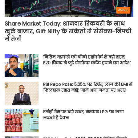
व्यापार
Share Market Today: शानदार रिकवरी के साथ
खुले बाजार, Gift Nifty के संकेतों से सेंसेक्स-निफ्टी
में तेजी
नितिन गडकरी को बॉम्बे हाईकोर्ट से बड़ी राहत,
E20 विवाद से जुड़े डीपफेक कंटेंट हटाने का आदेश
RBI Repo Rate: 5.25% पर स्थिर, लोन की EMI में
फिलहाल राहत नहीं; जानें आम जनता पर असर
रसोई गैस पर बड़ी खबर, सरकार LPG पर लगा
सकती है टैक्स