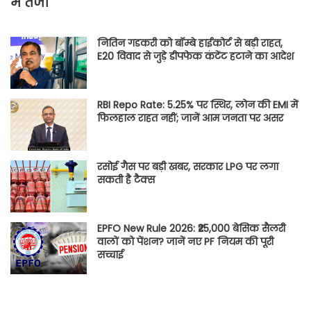
में तेजी
नितिन गडकरी को बॉम्बे हाईकोर्ट से बड़ी राहत,
E20 विवाद से जुड़े डीपफेक कंटेंट हटाने का आदेश
RBI Repo Rate: 5.25% पर स्थिर, लोन की EMI में
फिलहाल राहत नहीं; जानें आम जनता पर असर
रसोई गैस पर बड़ी खबर, सरकार LPG पर लगा
सकती है टैक्स
EPFO New Rule 2026: ₹25,000 बेसिक सैलरी
वालों को पेंशन? जानें नए PF नियम की पूरी
सच्चाई