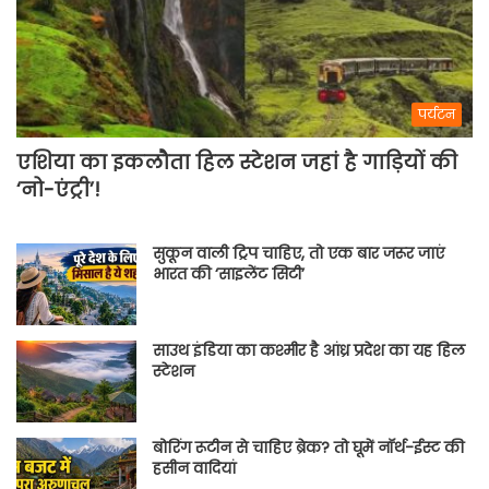
पर्यटन
एशिया का इकलौता हिल स्टेशन जहां है गाड़ियों की
‘नो-एंट्री’!
सुकून वाली ट्रिप चाहिए, तो एक बार जरूर जाएं
भारत की ‘साइलेंट सिटी’
साउथ इंडिया का कश्मीर है आंध्र प्रदेश का यह हिल
स्टेशन
बोरिंग रूटीन से चाहिए ब्रेक? तो घूमें नॉर्थ-ईस्ट की
हसीन वादियां