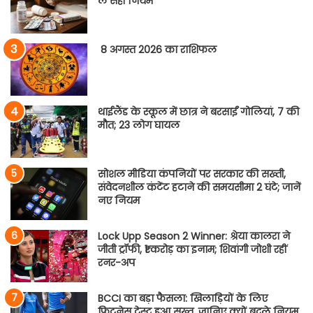
लें सही नियम
8 अगस्त 2026 का राशिफल
थाईलैंड के स्कूल में छात्र ने बरसाईं गोलियां, 7 की
मौत; 23 लोग घायल
सोशल मीडिया कंपनियों पर सरकार की सख्ती,
संवेदनशील कंटेंट हटाने की समयसीमा 2 घंटे; जानें
नए नियम
Lock Upp Season 2 Winner: श्रेया कालरा ने
जीती ट्रॉफी, ₹1 करोड़ का इनाम; शिवांगी जोशी रहीं
रनर-अप
BCCI का बड़ा फैसला: खिलाड़ियों के लिए
फिटनेस टेस्ट हुआ सख्त, जानिए क्यों बदले नियम