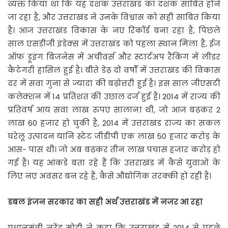
व्यक्त किया था कि यह दशक उत्तराखंड का दशक साबित होने
जा रहा है, और उत्तराखंड ने उनके विश्वास को सही साबित किया
है। आज उत्तराखंड विकास के नए रिकॉर्ड बना रहा है, पिछले
साल एसडीजी इंडेक्स में उत्तराखंड को पहला स्थान मिला है, ईज
ऑफ डूइंग बिजनेस में अचीवर्स और स्टार्टअप रैंकिंग में लीडर
कैटेगरी हासिल हुई है। बीते डेढ़ दो वर्षों में उत्तराखंड की विकास
दर में सवा गुना से ज्यादा की बढ़ोत्तरी हुई है। इस साल जीएसटी
कलेक्शन में 14 प्रतिशत की उछाल दर्ज हुई है। 2014 में राज्य की
प्रतिवर्ष आय सवा लाख रुपए सालाना थी, जो आज बढ़कर 2
लाख 60 हजार हो चुकी है, 2014 में उत्तराखंड राज्य का सकल
घरेलू उत्पादन यानि स्टेट जीडीपी एक लाख 50 हजार करोड़ के
आस- पास थी। जो अब बढ़कर तीन लाख पचास हजार करोड़ हो
गई है। यह आंकडे बता रहे हैं कि उत्तराखंड में कैसे युवाओं के
लिए नए अवसर बन रहे हैं, कैसे औद्योगिक तरक्की हो रही है।
डबल
इंजन
सरकार
का
सही
अर्थ
उत्तराखंड
में
नजर
आ
रहा
प्रधानमंत्री नरेंद्र मोदी ने कहा कि उत्तराखंड में 2014 से पहले