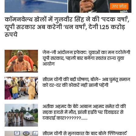
उत्तर प्रदेश
कॉमनवेल्थ खेलों में गुलवीर सिंह ने की ‘पदक वर्षा’,
यूपी सरकार अब करेगी ‘धन वर्षा’, देगी 1.25 करोड़
रुपये
जेन-जी आंदोलन इफेक्ट: युवाओं का मन टटोलेगी
यूपी सरकार, पहली बार बनेगा स्वतंत्र राज्य युवा
आयोग
सीएम योगी की बड़ी घोषणा, बोले- अब घुमंतू समाज
को दर-दर की ठोकरें नहीं खानी पड़ेंगी
अतीक अहमद के बेटे आबान अहमद समेत दो की
सड़क हादसे में मौत, झांसी हाईवे पर डिवाइडर से
टकराई कार???????…….
सीएम योगी से मुलाकात के बाद बोले फ्लिपकार्ट