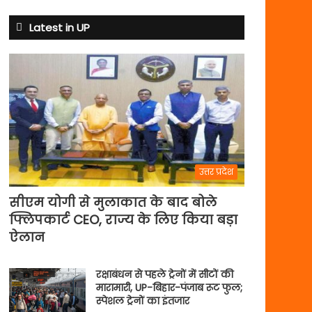
से
अभ्यास
Latest in UP
मैच
में
पसीना
बहाएगी
टीम
इंडिया
उत्तर प्रदेश
सीएम योगी से मुलाकात के बाद बोले
फ्लिपकार्ट CEO, राज्य के लिए किया बड़ा
ऐलान
रक्षाबंधन से पहले ट्रेनों में सीटों की
मारामारी, UP-बिहार-पंजाब रूट फुल;
स्पेशल ट्रेनों का इंतजार