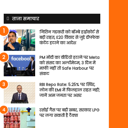
ताज़ा समाचार
नितिन गडकरी को बॉम्बे हाईकोर्ट से
बड़ी राहत, E20 विवाद से जुड़े डीपफेक
कंटेंट हटाने का आदेश
PM मोदी का वीडियो हटाने पर Meta
को संसद का अल्टीमेटम, 3 दिन में
माफी नहीं तो Safe Harbour पर
संकट
RBI Repo Rate: 5.25% पर स्थिर,
लोन की EMI में फिलहाल राहत नहीं;
जानें आम जनता पर असर
रसोई गैस पर बड़ी खबर, सरकार LPG
पर लगा सकती है टैक्स