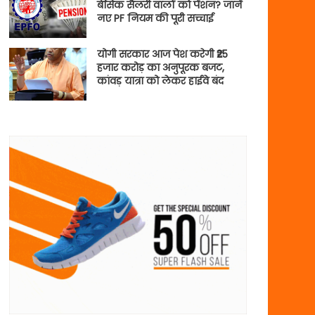
बेसिक सैलरी वालों को पेंशन? जानें
नए PF नियम की पूरी सच्चाई
योगी सरकार आज पेश करेगी ₹25
हजार करोड़ का अनुपूरक बजट,
कांवड़ यात्रा को लेकर हाईवे बंद