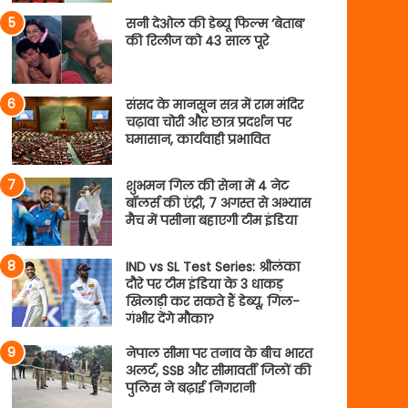
सनी देओल की डेब्यू फिल्म ‘बेताब’
की रिलीज को 43 साल पूरे
संसद के मानसून सत्र में राम मंदिर
चढ़ावा चोरी और छात्र प्रदर्शन पर
घमासान, कार्यवाही प्रभावित
शुभमन गिल की सेना में 4 नेट
बॉलर्स की एंट्री, 7 अगस्त से अभ्यास
मैच में पसीना बहाएगी टीम इंडिया
IND vs SL Test Series: श्रीलंका
दौरे पर टीम इंडिया के 3 धाकड़
खिलाड़ी कर सकते हैं डेब्यू, गिल-
गंभीर देंगे मौका?
नेपाल सीमा पर तनाव के बीच भारत
अलर्ट, SSB और सीमावर्ती जिलों की
पुलिस ने बढ़ाई निगरानी