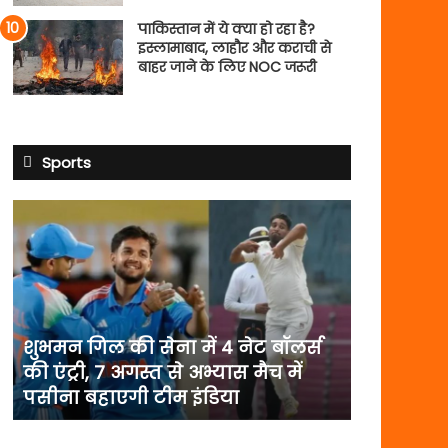
पाकिस्तान में ये क्या हो रहा है?
इस्लामाबाद, लाहौर और कराची से
बाहर जाने के लिए NOC जरूरी
Sports
शुभमन
गिल
की
सेना
में
4
नेट
शुभमन गिल की सेना में 4 नेट बॉलर्स
बॉलर्स
की एंट्री, 7 अगस्त से अभ्यास मैच में
की
पसीना बहाएगी टीम इंडिया
एंट्री,
7
अगस्त