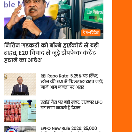
देश-विदेश
नितिन गडकरी को बॉम्बे हाईकोर्ट से बड़ी
राहत, E20 विवाद से जुड़े डीपफेक कंटेंट
हटाने का आदेश
RBI Repo Rate: 5.25% पर स्थिर,
लोन की EMI में फिलहाल राहत नहीं;
जानें आम जनता पर असर
रसोई गैस पर बड़ी खबर, सरकार LPG
पर लगा सकती है टैक्स
EPFO New Rule 2026: ₹25,000