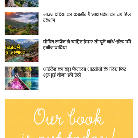
साउथ इंडिया का कश्मीर है आंध्र प्रदेश का यह हिल
स्टेशन
बोरिंग रूटीन से चाहिए ब्रेक? तो घूमें नॉर्थ-ईस्ट की
हसीन वादियां
थाईलैंड का बड़ा फैसला! भारतीयों के लिए फिर
शुरू हुई वीजा-फ्री एंट्री