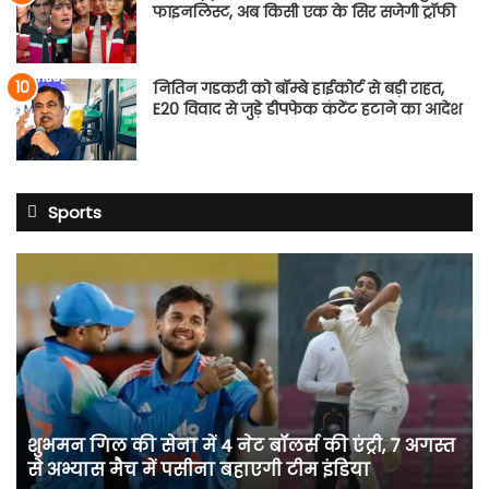
फाइनलिस्ट, अब किसी एक के सिर सजेगी ट्रॉफी
नितिन गडकरी को बॉम्बे हाईकोर्ट से बड़ी राहत,
E20 विवाद से जुड़े डीपफेक कंटेंट हटाने का आदेश
Sports
शुभमन
गिल
की
सेना
में
4
नेट
बॉलर्स
शुभमन गिल की सेना में 4 नेट बॉलर्स की एंट्री, 7 अगस्त
की
से अभ्यास मैच में पसीना बहाएगी टीम इंडिया
एंट्री,