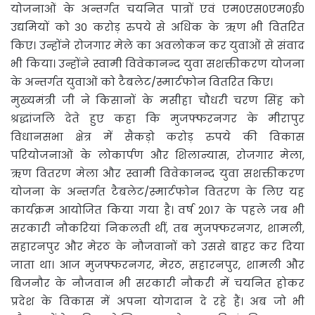
योजनाओं के अन्तर्गत चयनित पात्रों एवं एम0एस0एम0ई0
उद्यमियों को 30 करोड़ रुपये से अधिक के ऋण भी वितरित
किए। उन्होंने रोजगार मेले का अवलोकन कर युवाओं से संवाद
भी किया। उन्होंने स्वामी विवेकानन्द युवा सशक्तीकरण योजना
के अन्तर्गत युवाओं को टैबलेट/स्मार्टफोन वितरित किए।
मुख्यमंत्री जी ने किसानों के मसीहा चौधरी चरण सिंह को
श्रद्धांजलि देते हुए कहा कि मुजफ्फरनगर के मीरापुर
विधानसभा क्षेत्र में सैकड़ो करोड़ रुपये की विकास
परियोजनाओं के लोकार्पण और शिलान्यास, रोजगार मेला,
ऋण वितरण मेला और स्वामी विवेकानन्द युवा सशक्तीकरण
योजना के अन्तर्गत टैबलेट/स्मार्टफोन वितरण के लिए यह
कार्यक्रम आयोजित किया गया है। वर्ष 2017 के पहले जब भी
सरकारी नौकरियां निकलती थीं, तब मुजफ्फरनगर, शामली,
सहारनपुर और मेरठ के नौजवानों को उससे बाहर कर दिया
जाता था। आज मुजफ्फरनगर, मेरठ, सहारनपुर, शामली और
बिजनौर के नौजवान भी सरकारी नौकरी में चयनित होकर
प्रदेश के विकास में अपना योगदान दे रहे हैं। अब जो भी