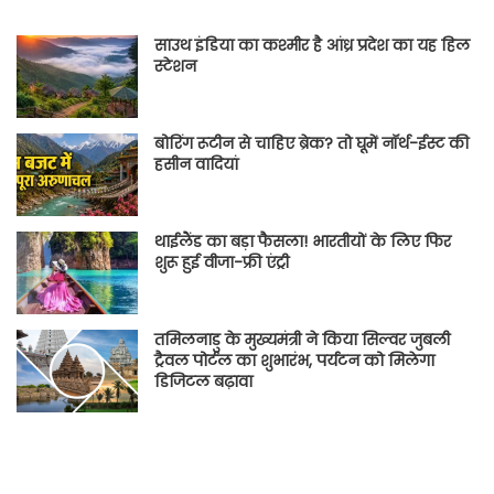
साउथ इंडिया का कश्मीर है आंध्र प्रदेश का यह हिल
स्टेशन
बोरिंग रूटीन से चाहिए ब्रेक? तो घूमें नॉर्थ-ईस्ट की
हसीन वादियां
थाईलैंड का बड़ा फैसला! भारतीयों के लिए फिर
शुरू हुई वीजा-फ्री एंट्री
तमिलनाडु के मुख्यमंत्री ने किया सिल्वर जुबली
ट्रैवल पोर्टल का शुभारंभ, पर्यटन को मिलेगा
डिजिटल बढ़ावा