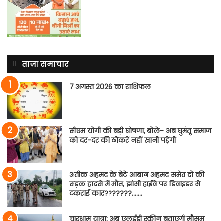
ताज़ा समाचार
7 अगस्त 2026 का राशिफल
सीएम योगी की बड़ी घोषणा, बोले- अब घुमंतू समाज
को दर-दर की ठोकरें नहीं खानी पड़ेंगी
अतीक अहमद के बेटे आबान अहमद समेत दो की
सड़क हादसे में मौत, झांसी हाईवे पर डिवाइडर से
टकराई कार???????…….
चारधाम यात्रा: अब एलईडी स्क्रीन बताएगी मौसम