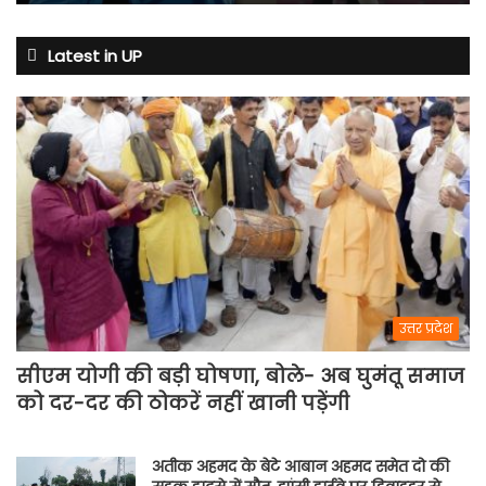
7
अगस्त
से
Latest in UP
अभ्यास
मैच
में
पसीना
बहाएगी
टीम
इंडिया
उत्तर प्रदेश
सीएम योगी की बड़ी घोषणा, बोले- अब घुमंतू समाज
को दर-दर की ठोकरें नहीं खानी पड़ेंगी
अतीक अहमद के बेटे आबान अहमद समेत दो की