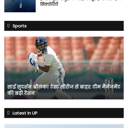
सिक्योरिटी
Sports
साई
सुदर्शन
श्रीलंका
टेस्ट
सीरीज
से
बाहर:
टीम
साई सुदर्शन श्रीलंका टेस्ट सीरीज से बाहर: टीम मैनेजमेंट
मैनेजमेंट
की बढ़ी टेंशन
की
बढ़ी
टेंशन
Latest in UP