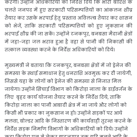
करेगी। उन्होंने अधिकारियों को निर्देश दिये कि भारी बारिश के
चलते जनपद में हुए सरकारी परिसम्पत्तियों का आंकलन शीघ्र
तैयार कर उसके भरपाई हेतु प्रस्ताव अविलम्ब तैयार कर शासन
को भेजें, ताकि सरकारी परिसम्पत्तियों को हुए नुकसान की
भरपाई शीघ्र की जा सकें। उन्होंने टनकपुर, बनबसा मैदानी क्षेत्रों
में जहा-जहा जल भराव हुआ है वहा से पानी की निकासी की
तत्काल व्यवस्था करने के निर्देश अधिकारियों को दिये।
मुख्यमंत्री ने बताया कि टनकपुर, बनबसा क्षेंत्रों में जो ड्रेनेज की
समस्या के स्थाई समाधान हेतु धनराशि अवमुक्त कर दी जायेगी,
जिससे यहा के लोगों को ड्रेनेज की समस्या से निजात मिल
जायेगा। उन्होंने सिचाई विभाग को किरोड़ा नाला के डाईवर्जन के
लिए बृहद कार्य योजना तैयार करने के निर्देश दिये, ताकि
किरोड़ा नाला का पानी आबादी क्षेत्र में ना जाये और लोगों को
किसी भी प्रकार का नुकसान न हो। उन्होंने सड़कों पर आये
मलवा, बोल्डर आदि के निस्तारण की कार्यवाही तुरन्त करने के
निर्देश सड़क निर्माण विभागों के अधिकारियों को दिये। उन्होंने
कहा किरोड़ा पुल से लेकर बाटनगाढ़ तक यदि मलवे आदि के