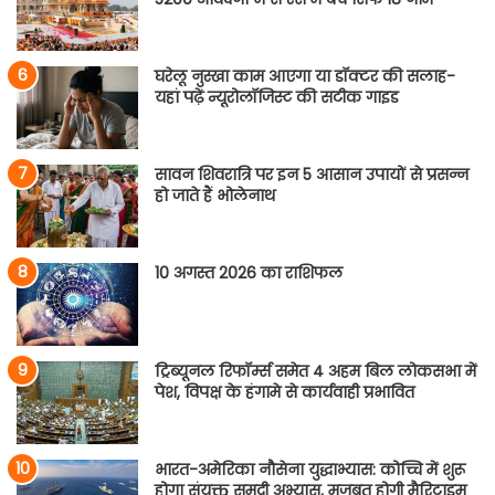
घरेलू नुस्खा काम आएगा या डॉक्टर की सलाह-
यहां पढ़ें न्यूरोलॉजिस्ट की सटीक गाइड
सावन शिवरात्रि पर इन 5 आसान उपायों से प्रसन्न
हो जाते हैं भोलेनाथ
10 अगस्त 2026 का राशिफल
ट्रिब्यूनल रिफॉर्म्स समेत 4 अहम बिल लोकसभा में
पेश, विपक्ष के हंगामे से कार्यवाही प्रभावित
भारत-अमेरिका नौसेना युद्धाभ्यास: कोच्चि में शुरू
होगा संयुक्त समुद्री अभ्यास, मजबूत होगी मैरिटाइम