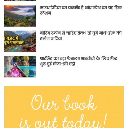
साउथ इंडिया का कश्मीर है आंध्र प्रदेश का यह हिल
स्टेशन
बोरिंग रूटीन से चाहिए ब्रेक? तो घूमें नॉर्थ-ईस्ट की
हसीन वादियां
थाईलैंड का बड़ा फैसला! भारतीयों के लिए फिर
शुरू हुई वीजा-फ्री एंट्री