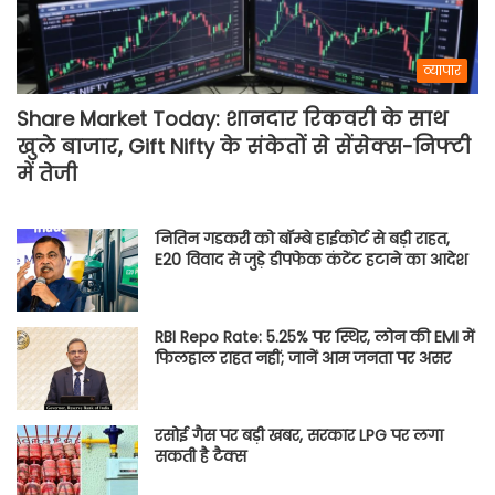
व्यापार
Share Market Today: शानदार रिकवरी के साथ
खुले बाजार, Gift Nifty के संकेतों से सेंसेक्स-निफ्टी
में तेजी
नितिन गडकरी को बॉम्बे हाईकोर्ट से बड़ी राहत,
E20 विवाद से जुड़े डीपफेक कंटेंट हटाने का आदेश
RBI Repo Rate: 5.25% पर स्थिर, लोन की EMI में
फिलहाल राहत नहीं; जानें आम जनता पर असर
रसोई गैस पर बड़ी खबर, सरकार LPG पर लगा
सकती है टैक्स