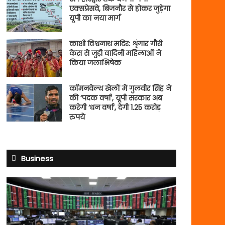
एक्सप्रेसवे, बिजनौर से होकर जुड़ेगा
यूपी का नया मार्ग
काशी विश्वनाथ मदिर: शृंगार गौरी
केस से जुड़ी वादिनी महिलाओं ने
किया जलाभिषेक
कॉमनवेल्थ खेलों में गुलवीर सिंह ने
की ‘पदक वर्षा’, यूपी सरकार अब
करेगी ‘धन वर्षा’, देगी 1.25 करोड़
रुपये
Business