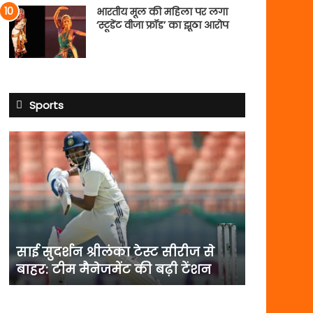
भारतीय मूल की महिला पर लगा
‘स्टूडेंट वीजा फ्रॉड’ का झूठा आरोप
Sports
साई
सुदर्शन
श्रीलंका
टेस्ट
सीरीज
से
बाहर:
टीम
साई सुदर्शन श्रीलंका टेस्ट सीरीज से
मैनेजमेंट
बाहर: टीम मैनेजमेंट की बढ़ी टेंशन
की
बढ़ी
टेंशन