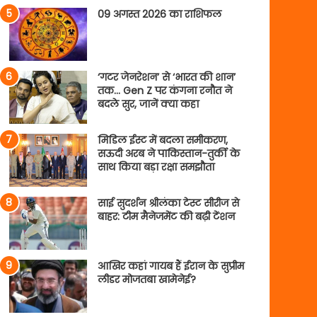
09 अगस्त 2026 का राशिफल
‘गटर जेनरेशन’ से ‘भारत की शान’
तक… Gen Z पर कंगना रनौत ने
बदले सुर, जानें क्या कहा
मिडिल ईस्ट में बदला समीकरण,
सऊदी अरब ने पाकिस्तान-तुर्की के
साथ किया बड़ा रक्षा समझौता
साई सुदर्शन श्रीलंका टेस्ट सीरीज से
बाहर: टीम मैनेजमेंट की बढ़ी टेंशन
आखिर कहां गायब हैं ईरान के सुप्रीम
लीडर मोजतबा खामेनेई?