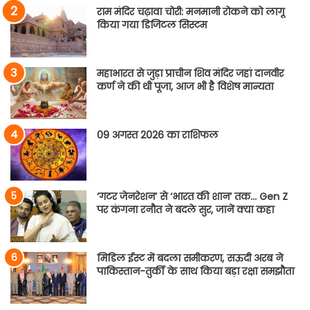
राम मंदिर चढ़ावा चोरी: मनमानी रोकने को लागू
किया गया डिजिटल सिस्टम
महाभारत से जुड़ा प्राचीन शिव मंदिर जहां दानवीर
कर्ण ने की थी पूजा, आज भी है विशेष मान्यता
09 अगस्त 2026 का राशिफल
‘गटर जेनरेशन’ से ‘भारत की शान’ तक… Gen Z
पर कंगना रनौत ने बदले सुर, जानें क्या कहा
मिडिल ईस्ट में बदला समीकरण, सऊदी अरब ने
पाकिस्तान-तुर्की के साथ किया बड़ा रक्षा समझौता