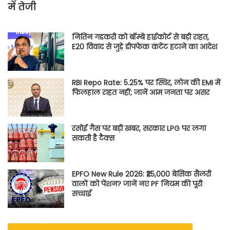
में तेजी
नितिन गडकरी को बॉम्बे हाईकोर्ट से बड़ी राहत,
E20 विवाद से जुड़े डीपफेक कंटेंट हटाने का आदेश
RBI Repo Rate: 5.25% पर स्थिर, लोन की EMI में
फिलहाल राहत नहीं; जानें आम जनता पर असर
रसोई गैस पर बड़ी खबर, सरकार LPG पर लगा
सकती है टैक्स
EPFO New Rule 2026: ₹25,000 बेसिक सैलरी
वालों को पेंशन? जानें नए PF नियम की पूरी
सच्चाई