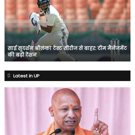
सुदर्शन
श्रीलंका
टेस्ट
सीरीज
से
बाहर:
टीम
साई सुदर्शन श्रीलंका टेस्ट सीरीज से बाहर: टीम मैनेजमेंट
मैनेजमेंट
की बढ़ी टेंशन
की
बढ़ी
टेंशन
Latest in UP