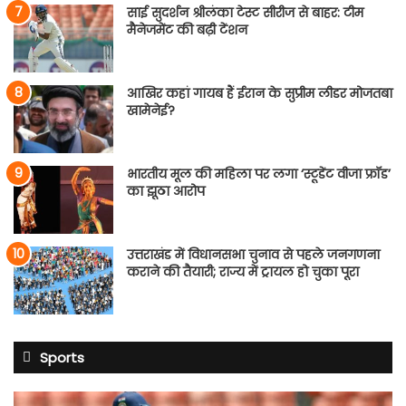
साई सुदर्शन श्रीलंका टेस्ट सीरीज से बाहर: टीम
मैनेजमेंट की बढ़ी टेंशन
आखिर कहां गायब हैं ईरान के सुप्रीम लीडर मोजतबा
खामेनेई?
भारतीय मूल की महिला पर लगा ‘स्टूडेंट वीजा फ्रॉड’
का झूठा आरोप
उत्तराखंड में विधानसभा चुनाव से पहले जनगणना
कराने की तैयारी; राज्य में ट्रायल हो चुका पूरा
Sports
साई