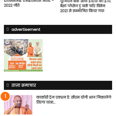
डीएससीआई एआईएसएस अवार्ड –
यूनियन बैंक ऑफ इंडिया को ई.टी.
2022 जीते
बेस्ट प्लेसेज टु वर्क फॉर विमेन
2021 से सम्मानित किया गया
advertisement
ताज़ा समाचार
काकोरी ट्रेन एक्शन डे: सीएम योगी आज निकालेंगे
तिरंगा यात्रा…