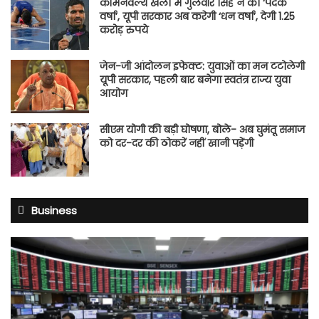
कॉमनवेल्थ खेलों में गुलवीर सिंह ने की ‘पदक
वर्षा’, यूपी सरकार अब करेगी ‘धन वर्षा’, देगी 1.25
करोड़ रुपये
जेन-जी आंदोलन इफेक्ट: युवाओं का मन टटोलेगी
यूपी सरकार, पहली बार बनेगा स्वतंत्र राज्य युवा
आयोग
सीएम योगी की बड़ी घोषणा, बोले- अब घुमंतू समाज
को दर-दर की ठोकरें नहीं खानी पड़ेंगी
Business