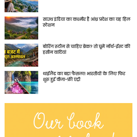
साउथ इंडिया का कश्मीर है आंध्र प्रदेश का यह हिल
स्टेशन
बोरिंग रूटीन से चाहिए ब्रेक? तो घूमें नॉर्थ-ईस्ट की
हसीन वादियां
थाईलैंड का बड़ा फैसला! भारतीयों के लिए फिर
शुरू हुई वीजा-फ्री एंट्री