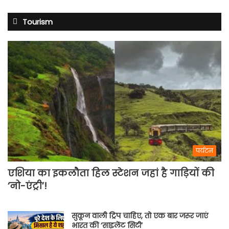
Tourism
पर्यटन
एशिया का इकलौता हिल स्टेशन जहां है गाड़ियों की
‘नो-एंट्री’!
सुकून वाली ट्रिप चाहिए, तो एक बार जरूर जाएं
भारत की ‘साइलेंट सिटी’