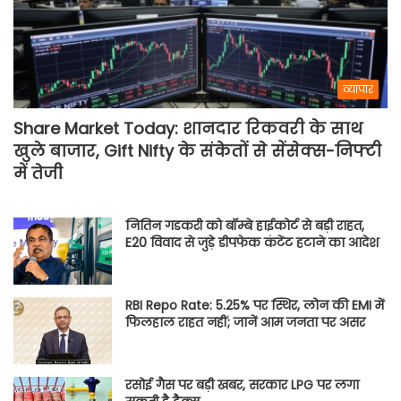
व्यापार
Share Market Today: शानदार रिकवरी के साथ
खुले बाजार, Gift Nifty के संकेतों से सेंसेक्स-निफ्टी
में तेजी
नितिन गडकरी को बॉम्बे हाईकोर्ट से बड़ी राहत,
E20 विवाद से जुड़े डीपफेक कंटेंट हटाने का आदेश
RBI Repo Rate: 5.25% पर स्थिर, लोन की EMI में
फिलहाल राहत नहीं; जानें आम जनता पर असर
रसोई गैस पर बड़ी खबर, सरकार LPG पर लगा