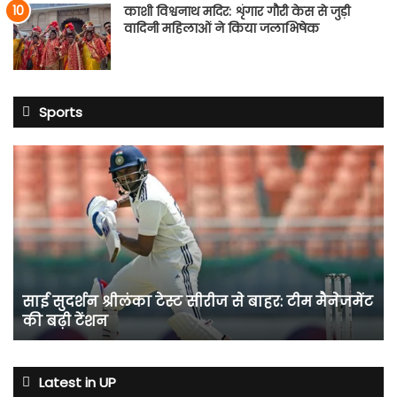
काशी विश्वनाथ मदिर: शृंगार गौरी केस से जुड़ी
वादिनी महिलाओं ने किया जलाभिषेक
Sports
साई
सुदर्शन
श्रीलंका
टेस्ट
सीरीज
से
बाहर:
टीम
साई सुदर्शन श्रीलंका टेस्ट सीरीज से बाहर: टीम मैनेजमेंट
मैनेजमेंट
की बढ़ी टेंशन
की
बढ़ी
टेंशन
Latest in UP