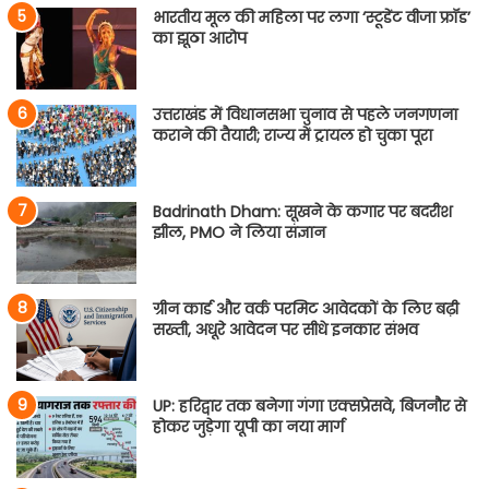
भारतीय मूल की महिला पर लगा ‘स्टूडेंट वीजा फ्रॉड’
का झूठा आरोप
उत्तराखंड में विधानसभा चुनाव से पहले जनगणना
कराने की तैयारी; राज्य में ट्रायल हो चुका पूरा
Badrinath Dham: सूखने के कगार पर बदरीश
झील, PMO ने लिया संज्ञान
ग्रीन कार्ड और वर्क परमिट आवेदकों के लिए बढ़ी
सख्ती, अधूरे आवेदन पर सीधे इनकार संभव
UP: हरिद्वार तक बनेगा गंगा एक्सप्रेसवे, बिजनौर से
होकर जुड़ेगा यूपी का नया मार्ग