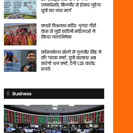
एक्सप्रेसवे, बिजनौर से होकर जुड़ेगा
यूपी का नया मार्ग
काशी विश्वनाथ मदिर: शृंगार गौरी
केस से जुड़ी वादिनी महिलाओं ने
किया जलाभिषेक
कॉमनवेल्थ खेलों में गुलवीर सिंह ने
की ‘पदक वर्षा’, यूपी सरकार अब
करेगी ‘धन वर्षा’, देगी 1.25 करोड़
रुपये
Business