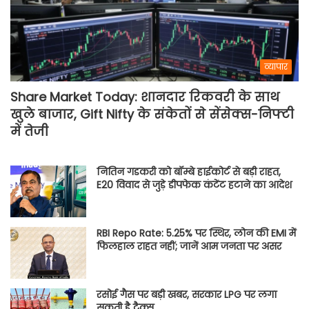
व्यापार
Share Market Today: शानदार रिकवरी के साथ
खुले बाजार, Gift Nifty के संकेतों से सेंसेक्स-निफ्टी
में तेजी
नितिन गडकरी को बॉम्बे हाईकोर्ट से बड़ी राहत,
E20 विवाद से जुड़े डीपफेक कंटेंट हटाने का आदेश
RBI Repo Rate: 5.25% पर स्थिर, लोन की EMI में
फिलहाल राहत नहीं; जानें आम जनता पर असर
रसोई गैस पर बड़ी खबर, सरकार LPG पर लगा
सकती है टैक्स