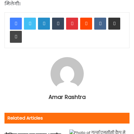
मिलेगी।
LinkedIn
Tumblr
Pinterest
Reddit
VKontakte
Share via Email
Print
Amar Rashtra
Related Articles