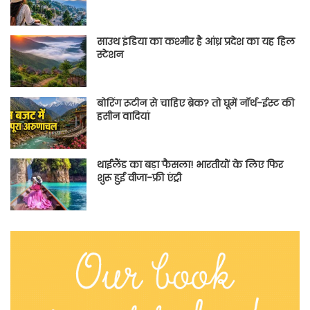
साउथ इंडिया का कश्मीर है आंध्र प्रदेश का यह हिल
स्टेशन
बोरिंग रूटीन से चाहिए ब्रेक? तो घूमें नॉर्थ-ईस्ट की
हसीन वादियां
थाईलैंड का बड़ा फैसला! भारतीयों के लिए फिर
शुरू हुई वीजा-फ्री एंट्री