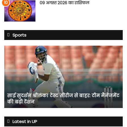
09 अगस्त 2026 का राशिफल
Sports
साई
सुदर्शन
श्रीलंका
टेस्ट
सीरीज
से
बाहर:
टीम
साई सुदर्शन श्रीलंका टेस्ट सीरीज से बाहर: टीम मैनेजमेंट
मैनेजमेंट
की बढ़ी टेंशन
की
बढ़ी
टेंशन
Latest in UP