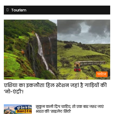
Tourism
पर्यटन
एशिया का इकलौता हिल स्टेशन जहां है गाड़ियों की
‘नो-एंट्री’!
सुकून वाली ट्रिप चाहिए, तो एक बार जरूर जाएं
भारत की ‘साइलेंट सिटी’