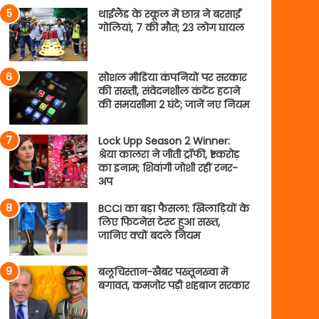
थाईलैंड के स्कूल में छात्र ने बरसाईं
गोलियां, 7 की मौत; 23 लोग घायल
सोशल मीडिया कंपनियों पर सरकार
की सख्ती, संवेदनशील कंटेंट हटाने
की समयसीमा 2 घंटे; जानें नए नियम
Lock Upp Season 2 Winner:
श्रेया कालरा ने जीती ट्रॉफी, ₹1 करोड़
का इनाम; शिवांगी जोशी रहीं रनर-
अप
BCCI का बड़ा फैसला: खिलाड़ियों के
लिए फिटनेस टेस्ट हुआ सख्त,
जानिए क्यों बदले नियम
बलूचिस्तान-खैबर पख्तूनख्वा में
बगावत, कमजोर पड़ी शहबाज सरकार