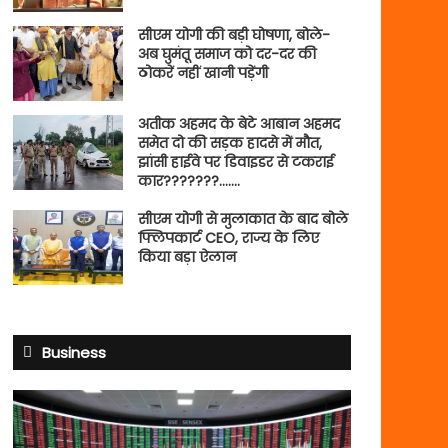
सीएम योगी की बड़ी घोषणा, बोले-
अब घुमंतू समाज को दर-दर की
ठोकरें नहीं खानी पड़ेंगी
अतीक अहमद के बेटे आबान अहमद
समेत दो की सड़क हादसे में मौत,
झांसी हाईवे पर डिवाइडर से टकराई
कार???????…….
सीएम योगी से मुलाकात के बाद बोले
फ्लिपकार्ट CEO, राज्य के लिए
किया बड़ा ऐलान
Business