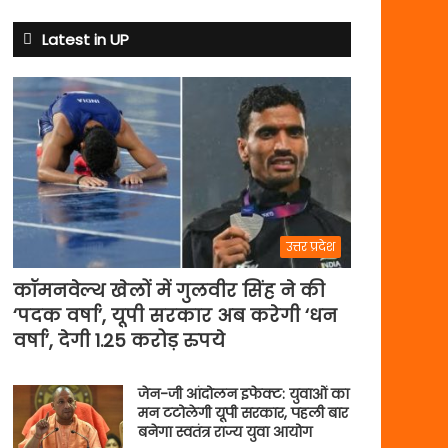
क्यों
बदले
Latest in UP
नियम
उत्तर प्रदेश
कॉमनवेल्थ खेलों में गुलवीर सिंह ने की
‘पदक वर्षा’, यूपी सरकार अब करेगी ‘धन
वर्षा’, देगी 1.25 करोड़ रुपये
जेन-जी आंदोलन इफेक्ट: युवाओं का
मन टटोलेगी यूपी सरकार, पहली बार
बनेगा स्वतंत्र राज्य युवा आयोग