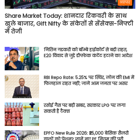
व्यापार
Share Market Today: शानदार रिकवरी के साथ
खुले बाजार, Gift Nifty के संकेतों से सेंसेक्स-निफ्टी
में तेजी
नितिन गडकरी को बॉम्बे हाईकोर्ट से बड़ी राहत,
E20 विवाद से जुड़े डीपफेक कंटेंट हटाने का आदेश
RBI Repo Rate: 5.25% पर स्थिर, लोन की EMI में
फिलहाल राहत नहीं; जानें आम जनता पर असर
रसोई गैस पर बड़ी खबर, सरकार LPG पर लगा
सकती है टैक्स
EPFO New Rule 2026: ₹25,000 बेसिक सैलरी
वालों को पेंशन? जानें नए PF नियम की पूरी