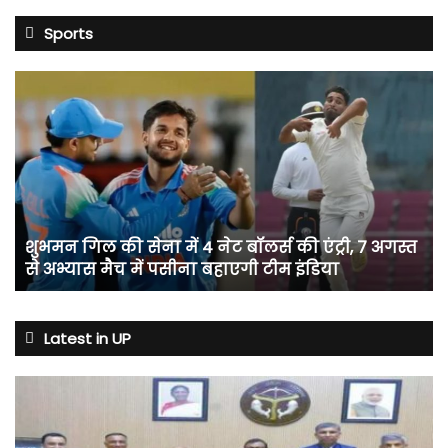
Sports
शुभमन
गिल
की
सेना
में
4
नेट
बॉलर्स
शुभमन गिल की सेना में 4 नेट बॉलर्स की एंट्री, 7 अगस्त
की
से अभ्यास मैच में पसीना बहाएगी टीम इंडिया
एंट्री,
7
अगस्त
से
Latest in UP
अभ्यास
मैच
में
पसीना
बहाएगी