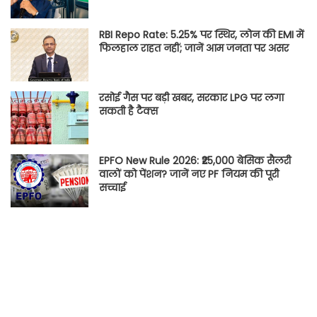
RBI Repo Rate: 5.25% पर स्थिर, लोन की EMI में
फिलहाल राहत नहीं; जानें आम जनता पर असर
रसोई गैस पर बड़ी खबर, सरकार LPG पर लगा
सकती है टैक्स
EPFO New Rule 2026: ₹25,000 बेसिक सैलरी
वालों को पेंशन? जानें नए PF नियम की पूरी
सच्चाई