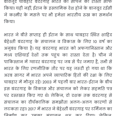
बावजूद चाबहार बंदरगाह भारत को सौंपने का रास्ता साफ
किया। यही नहीं, ईरान के इस्लामिक देश होने के बाजवूद रईसी
ने कश्मीर के मसले पर भी हमेशा भारतीय रुख का समर्थन
किया।
भारत ने बीते सप्ताह ही ईरान के साथ चाबहार स्थित शाहिद
बेहेश्ती बंदरगाह के संचालन व विकास के लिए 10 वर्ष का
अनुबंध किया है। यह बंदरगाह भारत को अफगानिस्तान और
मध्य एशियाई देशों तक पहुंच का रास्ता देता है। चीन ने
पाकिस्तान में ग्वादर बंदरगाह पर जब से पैर जमाए हैं, तभी से
भारत के लिए रणनीतिक तौर पर यह जरूरी हो गया था कि
अरब सागर में भारत अपने व्यापारिक हितों की रक्षा के लिए
चाबहार में मौजूद रहे। 2003 में पहली बार भारत-ईरान के बीच
इस बंदरगाह के विकास और संचालन को लेकर सहमति पत्र
पर दस्तखत किए गए थे। लेकिन, दो दशक तक बंदरगाह से
संचालन का दीर्घकालिक समझौता अलग-अलग कारणों से
लटकता रहा। 2017 में भारत ने बेहेश्ती बंदरगाह पर टर्मिनल का
निर्माण कर उसका संचालन शुरू कर दिया। लेकिन,