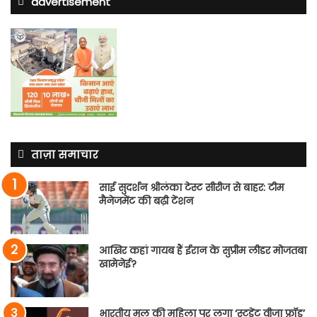
advertisement
ताज़ा समाचार
साई सुदर्शन श्रीलंका टेस्ट सीरीज से बाहर: टीम
मैनेजमेंट की बढ़ी टेंशन
आखिर कहां गायब हैं ईरान के सुप्रीम लीडर मोजतबा
खामेनेई?
भारतीय मूल की महिला पर लगा ‘स्टूडेंट वीजा फ्रॉड’