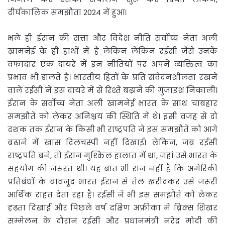
दीर्घकालिक समझौता 2024 में हुआ।
भले ही ईरान की सत्ता और विदेश नीति सर्वोच्च नेता अली
खामनेई के ही हाथों में है लेकिन लेकिन रईसी जैसे उनके
वफादार एक दायरे में इन नीतियों पर अपने व्यक्तित्व का
प्रभाव भी डालते हैं। भारतीय हितों के प्रति संवेदनशीलता रखने
वाले रईसी ने इस दायरे में से रिश्ते बढ़ाने की गुंजाइश निकाली।
ईरान के सर्वोच्च नेता अली खामनेई भारत के साथ चाबहार
समझौते को लेकर अनिश्चय की स्थिति में थे। इसी वजह से दो
दशक तक ईरान के किसी भी राष्ट्रपति ने इस समझौते को आगे
बढ़ाने में खास दिलचस्पी नहीं दिखाई। लेकिन, जब रईसी
राष्ट्रपति बने, तो ईरान मुश्किल हालात में था, जहां उसे भारत के
सहयोग की जरूरत थी। यह बात भी राज नहीं है कि अमेरिकी
प्रतिबंधों के बावजूद भारत ईरान से तेल खरीदकर उसे जरूरी
आर्थिक राहत देता रहा है। रईसी ने भी इस समझौते को लेकर
दृ़ढ़ता दिखाई और पिछले वर्ष दक्षिण अफ्रीका में ब्रिक्स शिखर
सम्मेलन के दौरान रईसी और प्रधानमंत्री नरेंद्र मोदी की