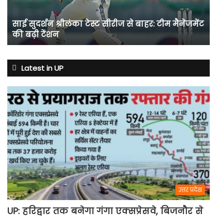
बाहर:
टीम
साई सुदर्शन श्रीलंका टेस्ट सीरीज से बाहर: टीम मैनेजमेंट
मैनेजमेंट
की बढ़ी टेंशन
की
बढ़ी
टेंशन
Latest in UP
उत्तर प्रदेश
UP: हरिद्वार तक बनेगा गंगा एक्सप्रेसवे, बिजनौर से