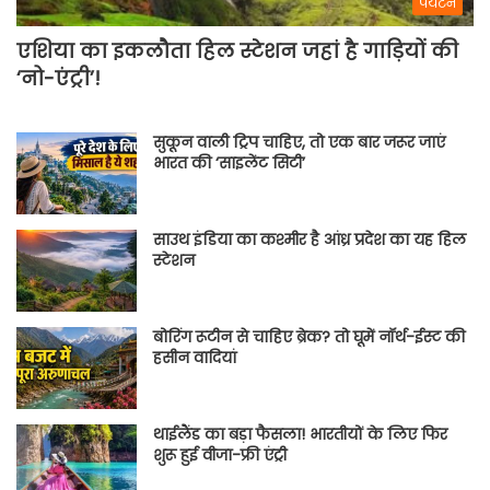
पर्यटन
एशिया का इकलौता हिल स्टेशन जहां है गाड़ियों की
‘नो-एंट्री’!
सुकून वाली ट्रिप चाहिए, तो एक बार जरूर जाएं
भारत की ‘साइलेंट सिटी’
साउथ इंडिया का कश्मीर है आंध्र प्रदेश का यह हिल
स्टेशन
बोरिंग रूटीन से चाहिए ब्रेक? तो घूमें नॉर्थ-ईस्ट की
हसीन वादियां
थाईलैंड का बड़ा फैसला! भारतीयों के लिए फिर
शुरू हुई वीजा-फ्री एंट्री