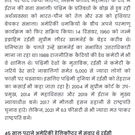
तौर पर याद किया जाएगा, जिसने कोविड महामारी के दौर में
ईरान की सत्ता संभाली। पश्चिम के प्रतिबंधों के बोझ से डूब रही
अर्थव्यवस्था को भारत-चीन को तेल और रूस को हथियार
बेचकर संभाला। अमेरिकी धमकियों के बीच अपने परमाणु
कार्यक्रम को फिर सक्रिय किया। 14 दिसंबर, 1960 को जन्मे
इब्राहिम रईसी सुप्रीम लीडर खामनेई के बेहद करीब थे।
घनिष्ठता के चलते उन्हें खामनेई का संभावित उत्तराधिकारी
माना जा रहा था। 1988 राजनीतिक कैदियों की डेथ कमेटी में भी
वे शामिल थे। पश्चिमी देशों के मुताबिक, रईसी ने कमेटी के
जरिये ढेर सारे नाबालिगों समेत 5,000 से ज्यादा लोगों को
फांसी पर चढ़वाया। इसलिए पश्चिमी दुनिया में रईसी को तेहरान
का कसाई भी कहा जाता रहा है। 2004 में सुप्रीम कोर्ट के उप-
प्रमुख, 2014 में महाधिवक्ता और 2019 में ईरान के मुख्य
न्यायाधीश बने। 2017 में मौलवी हसन रूहानी से राष्ट्रपति
चुनाव हारे। लेकिन, 2021 में 63 फीसदी से भी ज्यादा मत पाकर
राष्ट्रपति बने।
45 साल पुराने अमेरिकी हेलिकॉप्टर में सवार थे रईसी