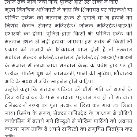
स्थान तक जाने दिया जाये, पुलिस द्वारा उसे रोका न जाए।
मुख्य निर्वाचन अधिकारी ने कहा कि शिकायत पर बीएलओ या
पोलिंग एजेन्ट को मतदान स्थल से हटाने या न हटाने का
निर्णय केवल सेक्टर मजिस्ट्रेट/ जोनल मजिस्ट्रेट/आरओ/
एआरओ का होगा। पुलिस द्वारा किसी भी पोलिंग एजेंट को
मतदान स्थल से नहीं हटाया जाएगा। इस संबंध में किसी भी
प्रकार की गड़बड़ी की शिकायत प्राप्त होती है तो तत्काल
संबधित सेक्टर मजिस्ट्रेट/जोनल /मजिस्ट्रेट/ आरओ/एआरओ
के संज्ञान में लाया जाय। मतदान केन्द्र के प्रवेश द्वार पर ही
प्रत्येक पोलिंग बूथ की जानकारी, पानी की सुविधा, शौचालय
आदि के संबंध में उचित साइनेज होने चाहिए।
उन्होंने कहा कि मतदान प्रकिया की धीमी गति को बढ़ाने के
लिए यदि वोटर के पास मतदाता पहचान पत्र हो तो मतदाता
रजिस्टर में म्च्प्ब् का पूरा नम्बर न लिख कर मात्र म्च् लिखा
जाय। डिस्पैच के समय, सेक्टर मजिस्ट्रेट के माध्यम से वीडियो
कांफ्रेसिंग में बताये गये बिन्दुओं से पोलिंग पार्टियों को अवगत
कराया जाय ताकि वे अपने दायित्वों का समुचित निर्वाहन कर