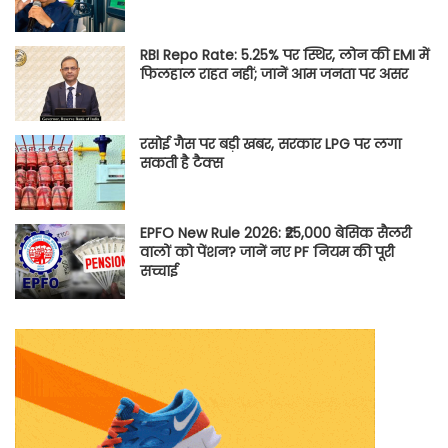
RBI Repo Rate: 5.25% पर स्थिर, लोन की EMI में
फिलहाल राहत नहीं; जानें आम जनता पर असर
रसोई गैस पर बड़ी खबर, सरकार LPG पर लगा
सकती है टैक्स
EPFO New Rule 2026: ₹25,000 बेसिक सैलरी
वालों को पेंशन? जानें नए PF नियम की पूरी
सच्चाई