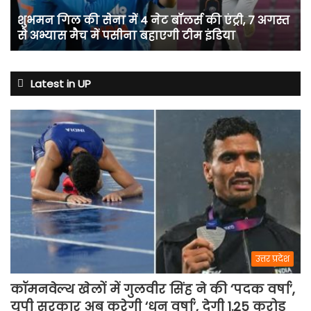
बॉलर्स
शुभमन गिल की सेना में 4 नेट बॉलर्स की एंट्री, 7 अगस्त
की
से अभ्यास मैच में पसीना बहाएगी टीम इंडिया
एंट्री,
7
अगस्त
से
Latest in UP
अभ्यास
मैच
में
पसीना
बहाएगी
टीम
इंडिया
उत्तर प्रदेश
कॉमनवेल्थ खेलों में गुलवीर सिंह ने की ‘पदक वर्षा’,
यूपी सरकार अब करेगी ‘धन वर्षा’, देगी 1.25 करोड़