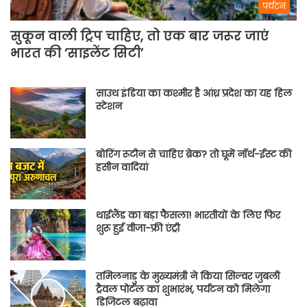
पर्यटन
सुकून वाली ट्रिप चाहिए, तो एक बार जरूर जाएं
भारत की ‘साइलेंट सिटी’
साउथ इंडिया का कश्मीर है आंध्र प्रदेश का यह हिल
स्टेशन
बोरिंग रूटीन से चाहिए ब्रेक? तो घूमें नॉर्थ-ईस्ट की
हसीन वादियां
थाईलैंड का बड़ा फैसला! भारतीयों के लिए फिर
शुरू हुई वीजा-फ्री एंट्री
तमिलनाडु के मुख्यमंत्री ने किया सिल्वर जुबली
ट्रैवल पोर्टल का शुभारंभ, पर्यटन को मिलेगा
डिजिटल बढ़ावा