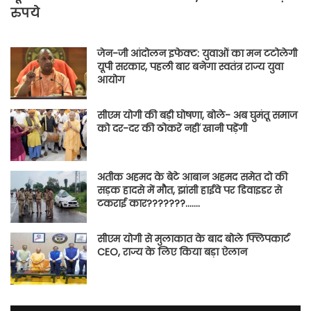
रुपये
जेन-जी आंदोलन इफेक्ट: युवाओं का मन टटोलेगी
यूपी सरकार, पहली बार बनेगा स्वतंत्र राज्य युवा
आयोग
सीएम योगी की बड़ी घोषणा, बोले- अब घुमंतू समाज
को दर-दर की ठोकरें नहीं खानी पड़ेंगी
अतीक अहमद के बेटे आबान अहमद समेत दो की
सड़क हादसे में मौत, झांसी हाईवे पर डिवाइडर से
टकराई कार???????…….
सीएम योगी से मुलाकात के बाद बोले फ्लिपकार्ट
CEO, राज्य के लिए किया बड़ा ऐलान