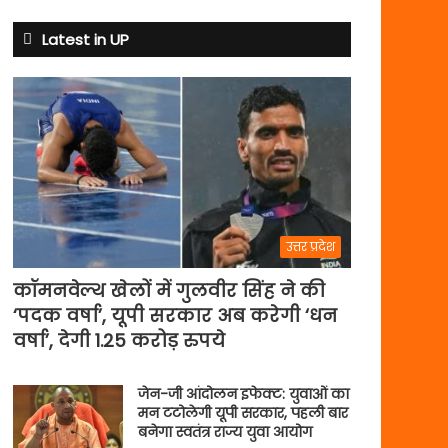
क्यों
बदले
Latest in UP
नियम
उत्तर प्रदेश
कॉमनवेल्थ खेलों में गुलवीर सिंह ने की
‘पदक वर्षा’, यूपी सरकार अब करेगी ‘धन
वर्षा’, देगी 1.25 करोड़ रुपये
जेन-जी आंदोलन इफेक्ट: युवाओं का
मन टटोलेगी यूपी सरकार, पहली बार
बनेगा स्वतंत्र राज्य युवा आयोग