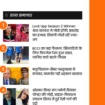
ताज़ा समाचार
Lock Upp Season 2 Winner:
श्रेया कालरा ने जीती ट्रॉफी, ₹1 करोड़
का इनाम; शिवांगी जोशी रहीं रनर-
अप
BCCI का बड़ा फैसला: खिलाड़ियों के
लिए फिटनेस टेस्ट हुआ सख्त,
जानिए क्यों बदले नियम
बलूचिस्तान-खैबर पख्तूनख्वा में
बगावत, कमजोर पड़ी शहबाज सरकार
ऑस्कर विनर संग जमेगी प्रियंका
चोपड़ा की जोड़ी, साइंस-फिक्शन
एक्शन थ्रिलर में हुई देसी गर्ल की
एंट्री