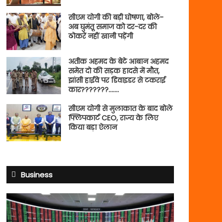
सीएम योगी की बड़ी घोषणा, बोले-
अब घुमंतू समाज को दर-दर की
ठोकरें नहीं खानी पड़ेंगी
अतीक अहमद के बेटे आबान अहमद
समेत दो की सड़क हादसे में मौत,
झांसी हाईवे पर डिवाइडर से टकराई
कार???????…….
सीएम योगी से मुलाकात के बाद बोले
फ्लिपकार्ट CEO, राज्य के लिए
किया बड़ा ऐलान
Business