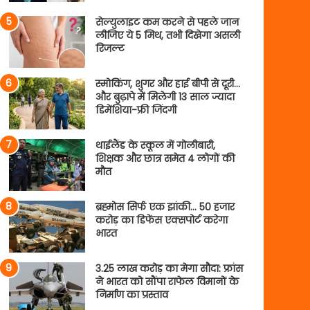
सेल्युलाइट कम करने से पहले जान
लीजिए ये 5 मिथ, तभी दिखेगा असली
रिजल्ट
स्मोकिंग, शुगर और हाई बीपी से दूरी…
और बुढ़ापे में मिलेगी 13 साल ज्यादा
डिमेंशिया-फ्री जिंदगी
थाईलैंड के स्कूल में गोलीबारी,
शिक्षक और छात्र समेत 4 लोगों की
मौत
ब्रह्मोस सिर्फ एक झांकी… 50 हजार
करोड़ का डिफेंस एक्सपोर्ट करेगा
भारत
3.25 लाख करोड़ का मेगा सौदा: फ्रांस
ने भारत को सौंपा राफेल विमानों के
निर्माण का प्रस्ताव