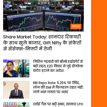
व्यापार
Share Market Today: शानदार रिकवरी
के साथ खुले बाजार, Gift Nifty के संकेतों
से सेंसेक्स-निफ्टी में तेजी
नितिन गडकरी को बॉम्बे हाईकोर्ट से
बड़ी राहत, E20 विवाद से जुड़े डीपफेक
कंटेंट हटाने का आदेश
RBI Repo Rate: 5.25% पर स्थिर,
लोन की EMI में फिलहाल राहत नहीं;
जानें आम जनता पर असर
रसोई गैस पर बड़ी खबर, सरकार LPG